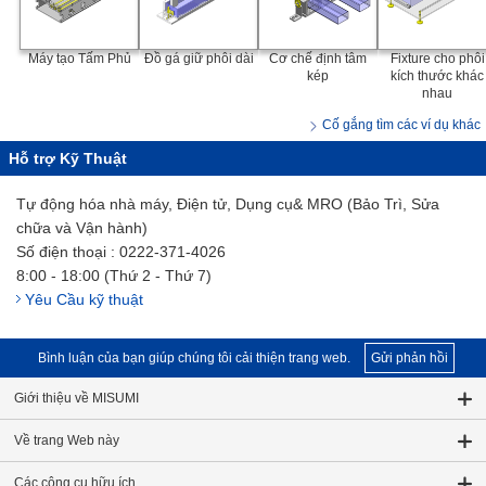
Máy tạo Tấm Phủ
Đồ gá giữ phôi dài
Cơ chế định tâm
Fixture cho phôi
kép
kích thước khác
nhau
Cố gắng tìm các ví dụ khác
Hỗ trợ Kỹ Thuật
Tự động hóa nhà máy, Điện tử, Dụng cụ& MRO (Bảo Trì, Sửa
chữa và Vận hành)
Số điện thoại : 0222-371-4026
8:00 - 18:00 (Thứ 2 - Thứ 7)
Yêu Cầu kỹ thuật
Bình luận của bạn giúp chúng tôi cải thiện trang web.
Gửi phản hồi
Giới thiệu về MISUMI
Về trang Web này
Các công cụ hữu ích