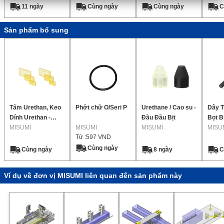
Chuẩ
11 ngày
Cùng ngày
Cùng ngày
C
Sản phẩm bổ sung
Tấm Urethan, Keo
Phớt chữ O/Seri P
Urethane / Cao su -
Dây T
Dính Urethan -
Đầu Đầu Bịt
Bọt B
Vương, Băng
MISUMI
MISUMI
MISUMI
MISU
Từ :
597
VND
Cùng ngày
Cùng ngày
8 ngày
C
Ví dụ về đơn vị MISUMI liên quan đến sản phẩm này