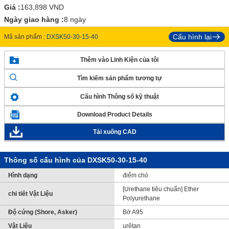
Giá :
163,898
VND
Ngày giao hàng :
8 ngày
Cấu hình lại
Mã sản phẩm :
DXSK50-30-15-40
Thêm vào Linh Kiện của tôi
Tìm kiếm sản phẩm tương tự
Cấu hình Thông số kỹ thuật
Download Product Details
Tải xuống CAD
Thông số cấu hình của DXSK50-30-15-40
Hình dạng
điểm chó
[Urethane tiêu chuẩn] Ether
chi tiết Vật Liệu
Polyurethane
Độ cứng (Shore, Asker)
Bờ A95
Vật Liệu
urêtan