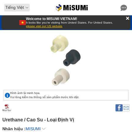
Tiếng Việt
Welcome to MISUMI VIETNAM!
It looks like you’re visiting from United States. For United States,
please visit our US website
Hình ảnh là minh họa.
Vui lòng kiểm tra thông số sản phẩm trước khi đặt.
Mục lục
Urethane / Cao Su - Loại Định Vị 
Nhãn hiệu :
MISUMI