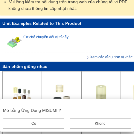
Vui lòng kiểm tra nội dung trên trang web của chúng tôi vì PDF
không chứa thông tin cập nhật nhất.
Unit Examples Related to This Product
Cơ chế chuyển đổi vị trí đẩy
Xem các ví dụ đơn vị khác
Sản phẩm giống nhau
Mở bằng Ứng Dụng MISUMI ?
Can Urethane, Loại
Urethane / Cao su -
Urethane / Cao Su
Bộ Đệ
có thể tùy chỉnh
Loại Nắp/Chóp
Nướng Ốp Lưng -
L Có
Có
Không
kích thước
MISUMI
Loại Ren
MISUMI
Chọn 
MISU
Hình -