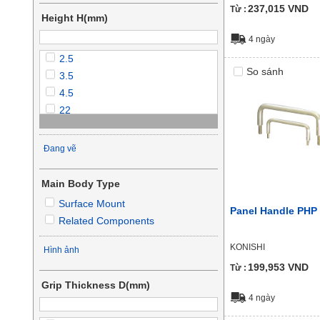
237,015
VND
235
Từ :
Height H(mm)
238
4 ngày
300
2.5
So sánh
3.5
4.5
22
28
30
Đang vẽ
31.5
32
Main Body Type
35
Surface Mount
Panel Handle PHP
36
Related Components
40
41
KONISHI
Hình ảnh
43
199,953
VND
Từ :
44
Grip Thickness D(mm)
45
4 ngày
48