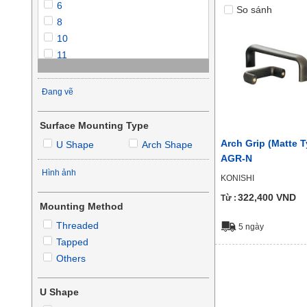
6
So sánh
50
8
53
10
54
11
56
12
57
21
Đang vẽ
64
23
24
Surface Mounting Type
26
Arch Grip (Matte T
U Shape
Arch Shape
27
AGR-N
28
Hình ảnh
KONISHI
30
322,400
VND
Từ :
32
Mounting Method
Threaded
5 ngày
Tapped
Others
U Shape