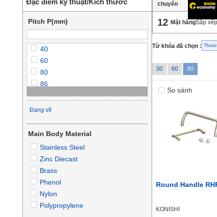
Đặc điểm kỹ thuật/Kích thước
chuyển
12
Pitch P(mm)
Mặt hàng
Sắp xếp
Từ khóa đã chọn :
Thươ
40
60
30
60
90
80
86
So sánh
93.5
100
Đang vẽ
102
117
Main Body Material
120
Stainless Steel
130
Zinc Diecast
132
Brass
150
Phenol
Round Handle RH
179
Nylon
180
Polypropylene
KONISHI
188