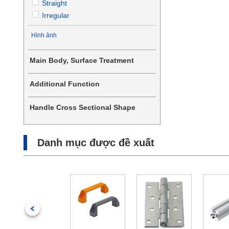
Straight
Irregular
Hình ảnh
Main Body, Surface Treatment
Not Provided
Additional Function
Chrome Plating
Not Provided
Buffed
Handle Cross Sectional Shape
Others
Round Shape
Square Shape
Danh mục được đề xuất