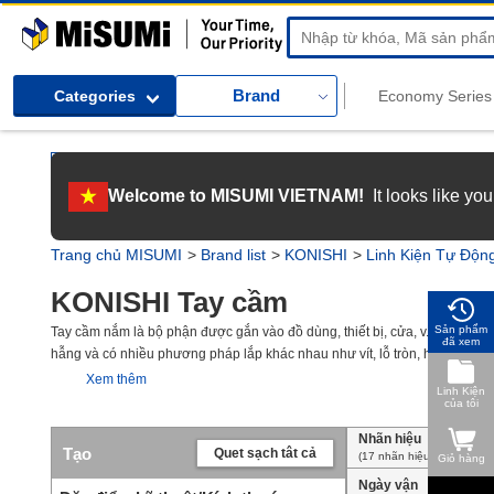
MiSUMi
Brand
Categories
[Tuyển dụng] Gia nhập MISUMI Việt Nam! Nắm bắt cơ hội bứt phá sự
Welcome to MISUMI VIETNAM!
It looks like yo
[Recruitment] We're hiring! Grab your ultimate career opportunity & 
Trang chủ MISUMI
Brand list
KONISHI
Linh Kiện Tự Độn
KONISHI Tay cầm
Sản phẩm
Tay cầm nắm là bộ phận được gắn vào đồ dùng, thiết bị, cửa, v.v. và dễ d
đã xem
hẫng và có nhiều phương pháp lắp khác nhau như vít, lỗ tròn, hàn, lắp ng
v.v. Có nhiều loại vật liệu được sử dụng, chẳng hạn như kim loại, nhựa, gỗ
Xem thêm
Linh Kiện
gấp lại và cất giữ, tay cầm có khóa đơn giản, tay cầm được xử lý kháng khu
của tôi
Nhãn hiệu
Tạo
Quet sạch tât cả
(
17
nhãn hiệu
)
Giỏ hàng
Ngày vận