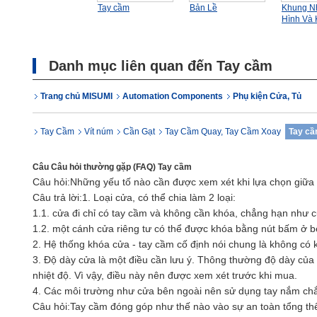
Tay cầm
Bản Lề
Khung N
Hình Và 
Danh mục liên quan đến Tay cầm
Trang chủ MISUMI
Automation Components
Phụ kiện Cửa, Tủ
Tay Cầm
Vít núm
Cần Gạt
Tay Cầm Quay, Tay Cầm Xoay
Tay c
Câu Câu hỏi thường gặp (FAQ) Tay cầm
Câu hỏi:
Những yếu tố nào cần được xem xét khi lựa chọn giữa 
Câu trả lời:
1. Loại cửa, có thể chia làm 2 loại:
1.1. cửa đi chỉ có tay cầm và không cần khóa, chẳng hạn như 
1.2. một cánh cửa riêng tư có thể được khóa bằng nút bấm ở 
2. Hệ thống khóa cửa - tay cầm cố định nói chung là không có 
3. Độ dày cửa là một điều cần lưu ý. Thông thường độ dày của
nhiệt độ. Vì vậy, điều này nên được xem xét trước khi mua.
4. Các môi trường như cửa bên ngoài nên sử dụng tay nắm chắ
Câu hỏi:
Tay cầm đóng góp như thế nào vào sự an toàn tổng th