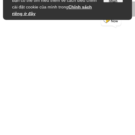
Bạn có thể tìm hiểu thêm về cách điều chỉnh
nhận
cài đặt cookie của mình trong
Chính sách
riêng ở đây
Về Misumi
Về trang Web n
Hồ sơ công ty
Các điều khoả
Quy tắc ứng xử
Chính sách hủ
Thư viện IR
Chính Sách B
Tập đoàn Misumi
Sơ Đồ Trang 