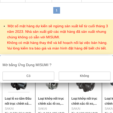
1
Một số mặt hàng dự kiến sẽ ngừng sản xuất kể từ cuối tháng 3
năm 2023. Nhà sản xuất giữ các mặt hàng đã sản xuất nhưng
chúng không có sẵn với MISUMI.
Không có mặt hàng thay thế và kế hoạch nối lại việc bán hàng.
Vui lòng kiểm tra báo giá và màn hình đặt hàng để biết chi tiết.
Sản phẩm giống nhau
Mở bằng Ứng Dụng MISUMI ?
Có
Không
Loại lò xo tấm Đầu
Loại khớp nối trục
Loại khớp nối trục
Loại 
nối trục chính xác,
chính xác-lò xo,
chính xác-lò xo,
chính
Sê-ri LCS-M
SAKAI
Sê-ri TAS-C
SAKAI
Sê-ri LCS-T7
SAKAI
Sê-ri
SAKA