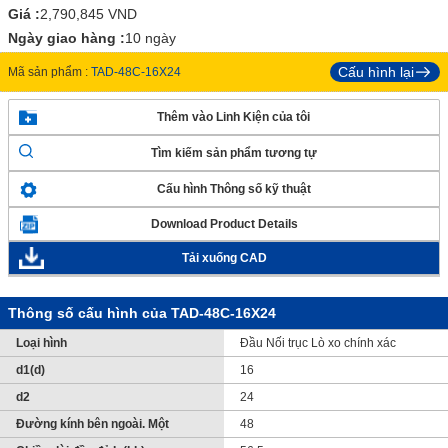
Giá :
2,790,845
VND
Ngày giao hàng :
10 ngày
Cấu hình lại
Mã sản phẩm :
TAD-48C-16X24
Thêm vào Linh Kiện của tôi
Tìm kiếm sản phẩm tương tự
Cấu hình Thông số kỹ thuật
Download Product Details
Tải xuống CAD
Thông số cấu hình của TAD-48C-16X24
Loại hình
Đầu Nối trục Lò xo chính xác
d1(d)
16
d2
24
Đường kính bên ngoài. Một
48