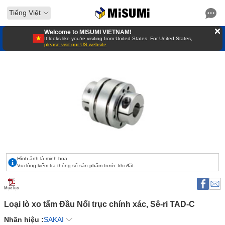
Tiếng Việt
Welcome to MISUMI VIETNAM!
It looks like you’re visiting from United States. For United States,
please visit our US website
Hình ảnh là minh họa.
Vui lòng kiểm tra thông số sản phẩm trước khi đặt.
Mục lục
Loại lò xo tấm Đầu Nối trục chính xác, Sê-ri TAD-C 
Nhãn hiệu :
SAKAI