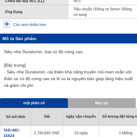
Chiều dài đầy đủ L (LL)
56.5
Tiêu chuẩn / Động cơ Servo / Động
Ứng Dụng
cơ xung
Cho xem nhiều hơn
Mô tả Sản phẩm
Siêu nhẹ Duralumin, loại có độ cứng cao.
[Đặc trưng]
· Siêu nhẹ Duralumin, cải thiện khả năng truyền mô-men xoắn với
thân xe có độ cứng cao và lò xo lá nguyên bản giúp tăng hiệu suất
và giảm chi phí.
một phần số
Mục lục
Giá
ngày vận chuyển
Số lượng đặt hàng tố
Số mô hình
TAD-48C-
2,790,845
VND
10 ngày
1 Miếng
16X24