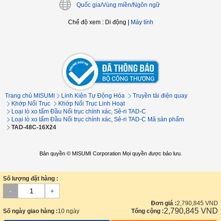
Quốc gia/Vùng miền/Ngôn ngữ
Chế độ xem
:
Di động
|
Máy tính
Trang chủ MISUMI
Linh Kiện Tự Động Hóa
Truyền tải điện quay
Khớp Nối Trục
Khớp Nối Trục Linh Hoạt
Loại lò xo tấm Đầu Nối trục chính xác, Sê-ri TAD-C
Loại lò xo tấm Đầu Nối trục chính xác, Sê-ri TAD-C Mã sản phẩm
TAD-48C-16X24
Bản quyền © MISUMI Corporation Mọi quyền được bảo lưu.
Số lượng đặt hàng :
-
+
Đơn giá :
2,790,845
VND
2,790,845
VND
Số ngày giao hàng :
10 ngày
Tổng cộng :