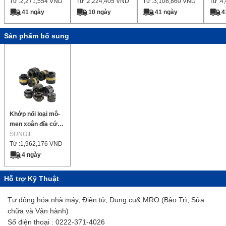
Từ :
2,271,554
VND
Từ :
2,224,405
VND
Từ :
3,108,860
VND
Từ :
4
41 ngày
10 ngày
41 ngày
4
Sản phẩm bổ sung
Khớp nối loại mô-
men xoắn đĩa cứng
(Sê-ri SHD)
SUNGIL
Từ :
1,962,176
VND
4 ngày
Hỗ trợ Kỹ Thuật
Tự động hóa nhà máy, Điện tử, Dụng cụ& MRO (Bảo Trì, Sửa
chữa và Vận hành)
Số điện thoại : 0222-371-4026