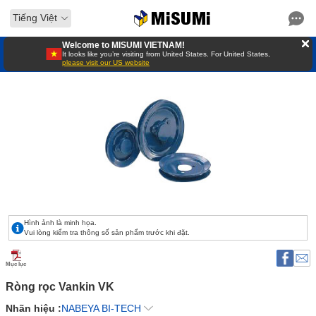
Tiếng Việt
Welcome to MISUMI VIETNAM!
It looks like you’re visiting from United States. For United States,
please visit our US website
Hình ảnh là minh họa.
Vui lòng kiểm tra thông số sản phẩm trước khi đặt.
Mục lục
Ròng rọc Vankin VK 
Nhãn hiệu :
NABEYA BI-TECH