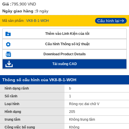
Giá :
795,900
VND
Ngày giao hàng :
9 ngày
Cấu hình lại
Mã sản phẩm :
VK8-B-1-WOH
Thêm vào Linh Kiện của tôi
Cấu hình Thông số kỹ thuật
Download Product Details
Tải xuống CAD
Thông số cấu hình của VK8-B-1-WOH
hình dạng rãnh
b
Số rãnh
1
Loại hình
Ròng rọc đai chữ V
Hình dạng
205
trung tâm
Không trung tâm
Công việc bổ sung
Không