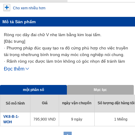
Cho xem nhiều hơn
Mô tả Sản phẩm
Ròng rọc dây đai chữ V nhẹ làm bằng kim loại tấm.
[Đặc trưng]
· Phương pháp đúc quay tạo ra độ cứng phù hợp cho việc truyền
tải trọng nhẹ/trung bình trong máy móc công nghiệp nói chung.
· Rãnh ròng rọc được làm tròn không có góc nhọn để tránh làm
hỏng dây đai.
Đọc thêm
· Trọng lượng nhẹ nên toàn bộ máy, bao gồm chân đế, gối chặn,
v.v., có thể được làm nhẹ hơn và nhỏ gọn hơn.
[Các ứng dụng]
một phần số
Mục lục
· Quạt, v.v.
Giá
ngày vận chuyển
Số lượng đặt hàng tối
Số mô hình
VK8-B-1-
795,900
VND
9 ngày
1 Miếng
WOH