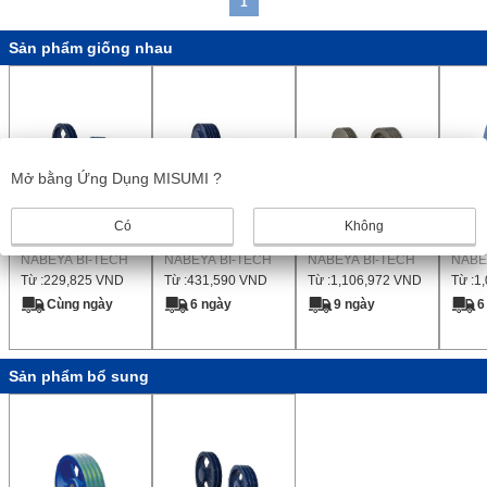
1
Sản phẩm giống nhau
Mở bằng Ứng Dụng MISUMI ?
Ròng Rọc V Tiêu
Ròng rọc
Rotary multi drive
Isome
Có
Không
Chuẩn
ISOMEC
Răng
NABEYA BI-TECH
NABEYA BI-TECH
NABEYA BI-TECH
NABE
Từ :
229,825
VND
Từ :
431,590
VND
Từ :
1,106,972
VND
Từ :
1
Cùng ngày
6 ngày
9 ngày
6
Sản phẩm bổ sung