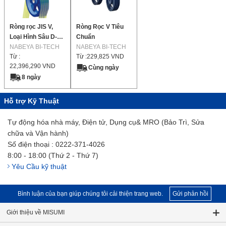
Ròng rọc JIS V,
Ròng Rọc V Tiêu
Loại Hình Sâu D-
Chuẩn
Cut
NABEYA BI-TECH
NABEYA BI-TECH
Từ :
Từ :
229,825
VND
22,396,290
VND
Cùng ngày
8 ngày
Hỗ trợ Kỹ Thuật
Tự động hóa nhà máy, Điện tử, Dụng cụ& MRO (Bảo Trì, Sửa
chữa và Vận hành)
Số điện thoại : 0222-371-4026
8:00 - 18:00 (Thứ 2 - Thứ 7)
Yêu Cầu kỹ thuật
Bình luận của bạn giúp chúng tôi cải thiện trang web.
Gửi phản hồi
Giới thiệu về MISUMI