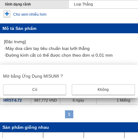
hình dạng rãnh
Loại Thẳng
Cho xem nhiều hơn
Mô tả Sản phẩm
[Đặc trưng]
·Máy doa cầm tay tiêu chuẩn loại lưỡi thẳng
·Đường kính cắt có thể được chọn theo đơn vị 0,01 mm
một phần số
Mở bằng Ứng Dụng MISUMI ?
Giá
ngày vận chuyển
Số lượng đặt hàng tối
Số mô hình
Có
Không
HRST-6.72
987,772
VND
6 ngày
1 Miếng
1
Sản phẩm giống nhau