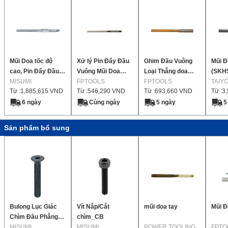
Mũi Doa tốc độ
Xử lý Pin Đẩy Đầu
Ghim Đầu Vuông
Mũi Đ
cao, Pin Đẩy Đầu
Vuông Mũi Doa
Loại Thẳng doa
(SKH
Vườn Loại Thẳng ,
MISUMI
Thép Gió Loại
FPTOOLS
vàng FP
FPTOOLS
TAIY
Từ :
1,885,615
VND
Từ :
546,290
VND
Từ :
693,660
VND
Từ :
3
Pin Đẩy Đầu Vườn
Thẳng thắn
Loại Thẳng Bên
6 ngày
Cùng ngày
5 ngày
5
phải, chỉ đơn vị
0,01 mm Model
Sản phẩm bổ sung
Bulong Lục Giác
Vít Nắp/Cắt
mũi doa tay
Mũi Đ
Chìm Đầu Phẳng-
chìm_CB
Loại Thuận Tiện・
MISUMI
MISUMI
POWER TOOLING
FPTO