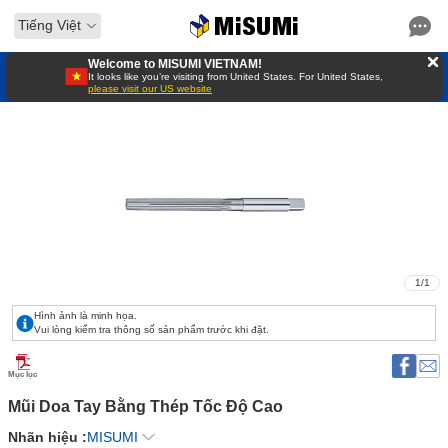
Tiếng Việt
Welcome to MISUMI VIETNAM!
It looks like you’re visiting from United States. For United States,
please visit our US website
1
/
1
Hình ảnh là minh họa.
Vui lòng kiểm tra thông số sản phẩm trước khi đặt.
Mục lục
Mũi Doa Tay Bằng Thép Tốc Độ Cao 
Nhãn hiệu :
MISUMI