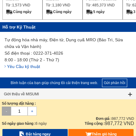
Từ :
1,573
VND
Từ :
1,180
VND
Từ :
485,373
VND
Từ :
6
Tiêu Chuẩn JIS
Cùng ngày
Cùng ngày
5 ngày
3
Hỗ trợ Kỹ Thuật
Tự động hóa nhà máy, Điện tử, Dụng cụ& MRO (Bảo Trì, Sửa
chữa và Vận hành)
Số điện thoại : 0222-371-4026
8:00 - 18:00 (Thứ 2 - Thứ 7)
Yêu Cầu kỹ thuật
Bình luận của bạn giúp chúng tôi cải thiện trang web.
Gửi phản hồi
Giới thiệu về MISUMI
Số lượng đặt hàng :
Về trang Web này
-
+
Các công cụ hữu ích
Đơn giá :
987,772
VND
987,772
VND
Số ngày giao hàng :
6 ngày
Tổng cộng :
Dịch vụ chăm sóc khách hàng
Đặt hàng ngay
Thêm giỏ hàng