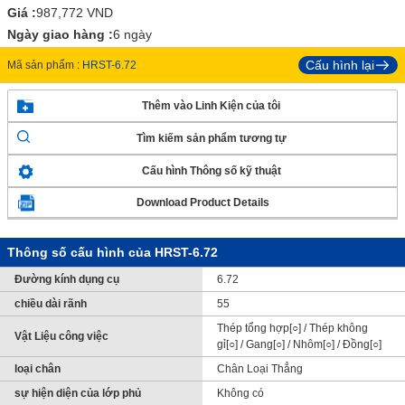
Giá :
987,772
VND
Ngày giao hàng :
6 ngày
Cấu hình lại
Mã sản phẩm :
HRST-6.72
Thêm vào Linh Kiện của tôi
Tìm kiếm sản phẩm tương tự
Cấu hình Thông số kỹ thuật
Download Product Details
Thông số cấu hình của HRST-6.72
Đường kính dụng cụ
6.72
chiều dài rãnh
55
Thép tổng hợp[○] / Thép không
Vật Liệu công việc
gỉ[○] / Gang[○] / Nhôm[○] / Đồng[○]
loại chân
Chân Loại Thẳng
sự hiện diện của lớp phủ
Không có