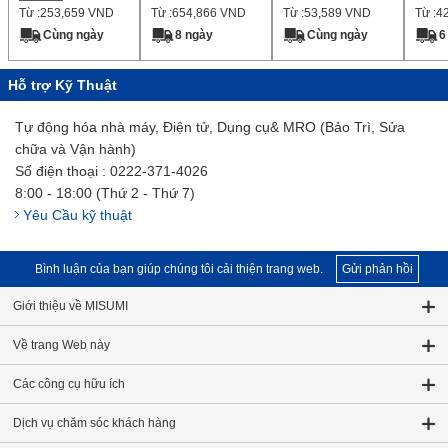
Từ :
253,659
VND
Từ :
654,866
VND
Từ :
53,589
VND
Từ :
4
miếng mỗi gói】
Cùng ngày
8 ngày
Cùng ngày
6
Hỗ trợ Kỹ Thuật
Tự động hóa nhà máy, Điện tử, Dụng cụ& MRO (Bảo Trì, Sửa
chữa và Vận hành)
Số điện thoại : 0222-371-4026
8:00 - 18:00 (Thứ 2 - Thứ 7)
Yêu Cầu kỹ thuật
Bình luận của bạn giúp chúng tôi cải thiện trang web.
Gửi phản hồi
Giới thiệu về MISUMI
Về trang Web này
Các công cụ hữu ích
Dịch vụ chăm sóc khách hàng