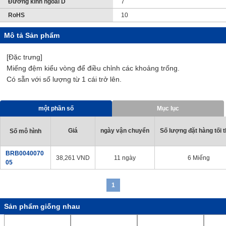
Đường kính ngoài D
7
RoHS
10
Mô tả Sản phẩm
[Đặc trưng]
Miếng đệm kiểu vòng để điều chỉnh các khoảng trống.
Có sẵn với số lượng từ 1 cái trở lên.
một phần số
Mục lục
Giá
ngày vận chuyển
Số lượng đặt hàng tối t
Số mô hình
BRB0040070
38,261
VND
11 ngày
6 Miếng
05
1
Sản phẩm giống nhau