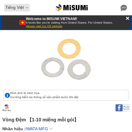
Tiếng Việt
Welcome to MISUMI VIETNAM!
It looks like you’re visiting from United States. For United States,
please visit our US website
Hình ảnh là minh họa.
Vui lòng kiểm tra thông số sản phẩm trước khi đặt.
Mục lục
Vòng Đệm 【1-10 miếng mỗi gói】 
Nhãn hiệu :
IWATA MFG