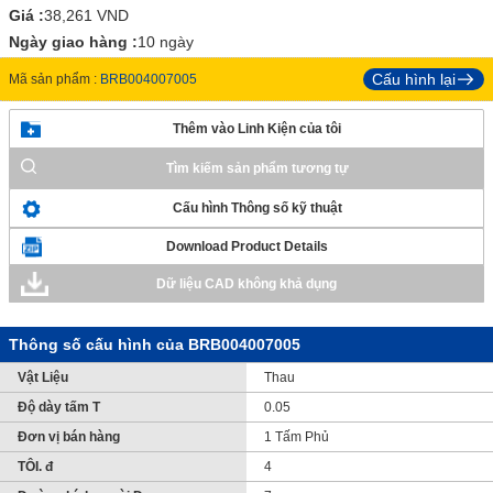
Giá :
38,261
VND
Ngày giao hàng :
10 ngày
Cấu hình lại
Mã sản phẩm :
BRB004007005
Thêm vào Linh Kiện của tôi
Tìm kiếm sản phẩm tương tự
Cấu hình Thông số kỹ thuật
Download Product Details
Dữ liệu CAD không khả dụng
Thông số cấu hình của BRB004007005
Vật Liệu
Thau
Độ dày tấm T
0.05
Đơn vị bán hàng
1 Tấm Phủ
TÔI. đ
4