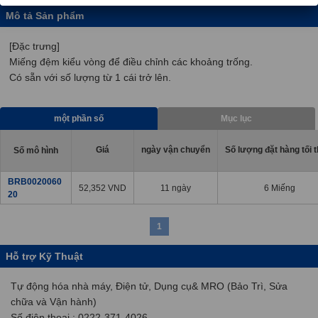
Mô tả Sản phẩm
[Đặc trưng]
Miếng đệm kiểu vòng để điều chỉnh các khoảng trống.
Có sẵn với số lượng từ 1 cái trở lên.
một phần số
Mục lục
Giá
ngày vận chuyển
Số lượng đặt hàng tối t
Số mô hình
BRB0020060
52,352
VND
11 ngày
6 Miếng
20
1
Hỗ trợ Kỹ Thuật
Tự động hóa nhà máy, Điện tử, Dụng cụ& MRO (Bảo Trì, Sửa
chữa và Vận hành)
Số điện thoại : 0222-371-4026