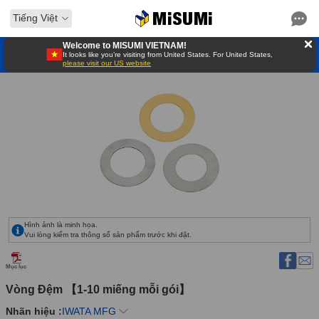
Tiếng Việt
Welcome to MISUMI VIETNAM!
It looks like you’re visiting from United States. For United States,
please visit our US website
Hình ảnh là minh họa.
Vui lòng kiểm tra thông số sản phẩm trước khi đặt.
Mục lục
Vòng Đệm 【1-10 miếng mỗi gói】 
Nhãn hiệu :
IWATA MFG