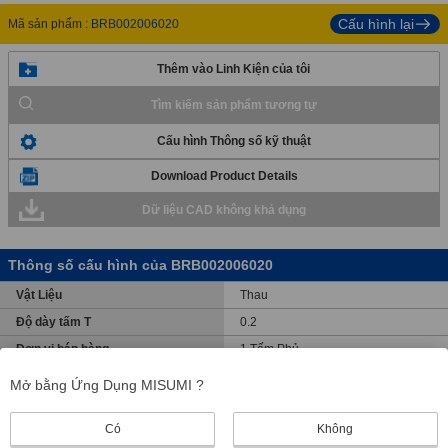
Cấu hình lại
Mã sản phẩm :
BRB002006020
Thêm vào Linh Kiện của tôi
Tìm kiếm sản phẩm tương tự
Cấu hình Thông số kỹ thuật
Download Product Details
Dữ liệu CAD không khả dụng
Thông số cấu hình của BRB002006020
Vật Liệu
Thau
Độ dày tấm T
0.2
Đơn vị bán hàng
1 Tấm Phủ
TÔI. đ
2
Mở bằng Ứng Dụng MISUMI ?
Đường kính ngoài D
6
Có
Không
RoHS
10