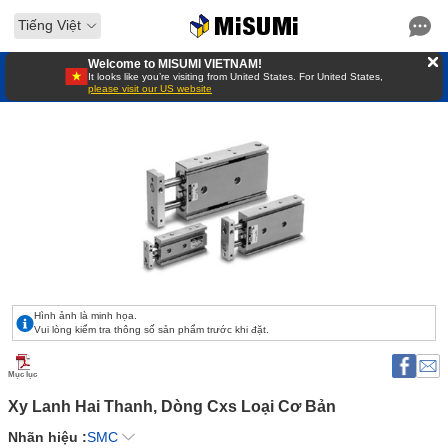
Tiếng Việt
Welcome to MISUMI VIETNAM!
It looks like you’re visiting from United States. For United States,
please visit our US website
Hình ảnh là minh họa.
Vui lòng kiểm tra thông số sản phẩm trước khi đặt.
Mục lục
Xy Lanh Hai Thanh, Dòng Cxs Loại Cơ Bản 
Nhãn hiệu :
SMC