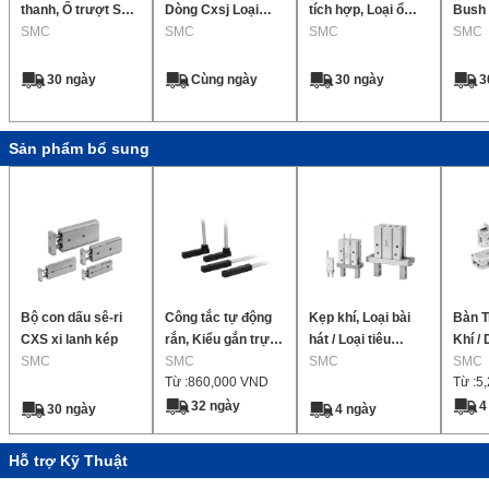
thanh, Ổ trượt Sê-
Dòng Cxsj Loại
tích hợp, Loại ổ
Bush 
ri CX2
SMC
Nhỏ Gọn
SMC
trượt trượt Sê-ri
SMC
Unit 
SMC
CXWM
Sóc t
30 ngày
Cùng ngày
30 ngày
3
Sản phẩm bổ sung
Bộ con dấu sê-ri
Công tắc tự động
Kẹp khí, Loại bài
Bàn T
CXS xi lanh kép
rắn, Kiểu gắn trực
hát / Loại tiêu
Khí /
SMC
tiếp, D-Y59/D-
SMC
chuẩn Sê-ri MHZ2
SMC
SMC
Từ :
860,000
VND
Từ :
5
Y69/D-Y7P(V)
32 ngày
4
30 ngày
4 ngày
Hỗ trợ Kỹ Thuật