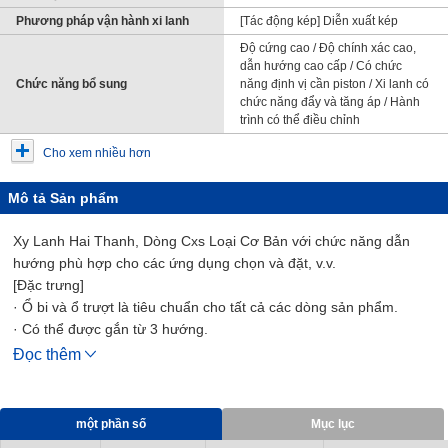
Phương pháp vận hành xi lanh
[Tác động kép] Diễn xuất kép
Độ cứng cao / Độ chính xác cao,
dẫn hướng cao cấp / Có chức
Chức năng bổ sung
năng định vị cần piston / Xi lanh có
chức năng đẩy và tăng áp / Hành
trình có thể điều chỉnh
Cho xem nhiều hơn
Mô tả Sản phẩm
Xy Lanh Hai Thanh, Dòng Cxs Loại Cơ Bản với chức năng dẫn
hướng phù hợp cho các ứng dụng chọn và đặt, v.v.
[Đặc trưng]
· Ổ bi và ổ trượt là tiêu chuẩn cho tất cả các dòng sản phẩm.
· Có thể được gắn từ 3 hướng.
· Có thể gá phôi trên 3 bề mặt.
Đọc thêm
· Đệm khí chỉ bổ sung tối thiểu vào kích thước chiều dài đầy đủ.
một phần số
Mục lục