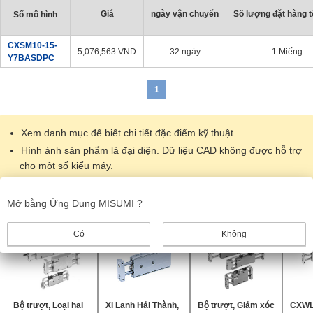
Giá
ngày vận chuyển
Số lượng đặt hàng tố
Số mô hình
CXSM10-15-
5,076,563
VND
32 ngày
1 Miếng
Y7BASDPC
1
Xem danh mục để biết chi tiết đặc điểm kỹ thuật.
Hình ảnh sản phẩm là đại diện. Dữ liệu CAD không được hỗ trợ
cho một số kiểu máy.
Sản phẩm giống nhau
Mở bằng Ứng Dụng MISUMI ?
Có
Không
Bộ trượt, Loại hai
Xi Lanh Hải Thành,
Bộ trượt, Giảm xóc
CXWL 