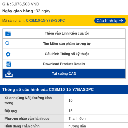
Giá :
5,076,563
VND
Ngày giao hàng :
32 ngày
Cấu hình lại
Mã sản phẩm :
CXSM10-15-Y7BASDPC
Thêm vào Linh Kiện của tôi
Tìm kiếm sản phẩm tương tự
Cấu hình Thông số kỹ thuật
Download Product Details
Tải xuống CAD
Thông số cấu hình của CXSM10-15-Y7BASDPC
Xi lanh (Ống Nối) Đường kính
10
trong
Đột quỵ
15
Phương pháp vận hành que
Thanh đơn
Hình dạng Thân chính
hướng dẫn