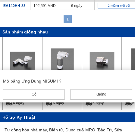
EA140HH-83
192,591
VND
6 ngày
2 miếng mỗi gói
1
Sản phẩm giống nhau
Liên minh khuy tay
Hiệp hội thụt tay
Liên Minh Tấm
Liên 
Mở bằng Ứng Dụng MISUMI ?
【2 miếng mỗi
(dài)
Ngăn
(Có R
gói】
ESCO
ESCO
ESCO
ESC
Có
Không
Từ :
200,141
VND
Từ :
161,088
VND
Từ :
151,675
VND
Từ :
1
6 ngày
6 ngày
6 ngày
6
Hỗ trợ Kỹ Thuật
Tự động hóa nhà máy, Điện tử, Dụng cụ& MRO (Bảo Trì, Sửa