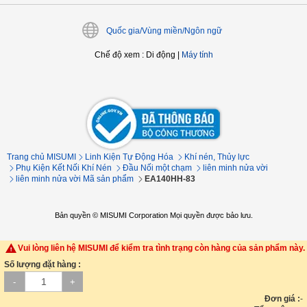
Quốc gia/Vùng miền/Ngôn ngữ
Chế độ xem
:
Di động
|
Máy tính
Trang chủ MISUMI
Linh Kiện Tự Động Hóa
Khí nén, Thủy lực
Phụ Kiện Kết Nối Khí Nén
Đầu Nối một chạm
liên minh nửa vời
liên minh nửa vời Mã sản phẩm
EA140HH-83
Bản quyền © MISUMI Corporation Mọi quyền được bảo lưu.
Vui lòng liên hệ MISUMI để kiểm tra tình trạng còn hàng của sản phẩm này.
Số lượng đặt hàng :
-
+
Đơn giá :
-