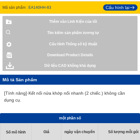
Cấu hình lại
Mã sản phẩm :
EA140HH-83
Thêm vào Linh Kiện của tôi
Tìm kiếm sản phẩm tương tự
Cấu hình Thông số kỹ thuật
Download Product Details
Dữ liệu CAD không khả dụng
Mô tả Sản phẩm
[Tính năng]·Kết nối nửa khớp nối nhanh (2 chiếc.) không cần
dụng cụ.
một phần số
Giá
ngày vận chuyển
Số lượng mỗi gói
Số mô hình