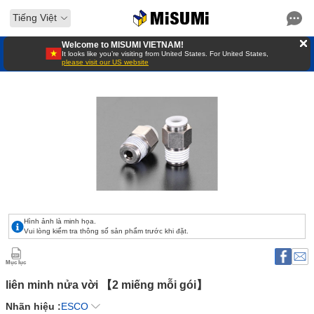
Tiếng Việt
Welcome to MISUMI VIETNAM!
It looks like you’re visiting from United States. For United States,
please visit our US website
Hình ảnh là minh họa.
Vui lòng kiểm tra thông số sản phẩm trước khi đặt.
Mục lục
liên minh nửa vời 【2 miếng mỗi gói】 
Nhãn hiệu :
ESCO