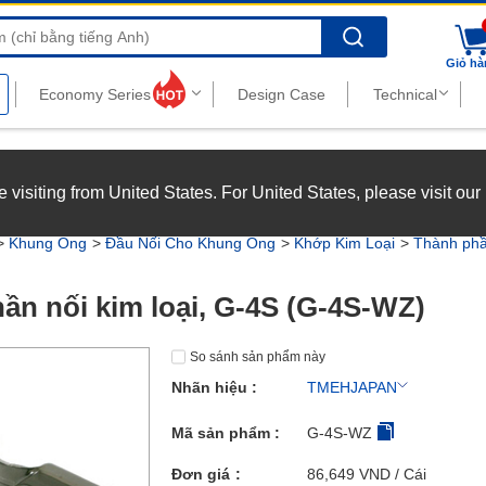
Search
Giỏ hà
nghiệp với chế độ đãi ngộ hấp dẫn.
Xem chi tiết
’re visiting from United States. For United States, please visit ou
joy top-tier benefits at MISUMI Vietnam.
See more
Khung Ống
Đầu Nối Cho Khung Ống
Khớp Kim Loại
Thành phần
ần nối kim loại, G-4S (G-4S-WZ)
So sánh sản phẩm này
Nhãn hiệu :
TMEHJAPAN
Mã sản phẩm :
G-4S-WZ
Đơn giá
86,649
VND
/ Cái