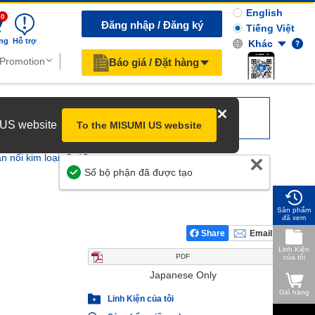
English
0
Đăng nhập / Đăng ký
Tiếng Việt
ng
Hỗ trợ
Khác
Báo giá / Đặt hàng
r US website
To the MISUMI US website
 nối kim loại, G-4S
Giúp Chúng Tôi Cải Thiện
Sản phẩm
đã xem
Share
Email
Linh Kiện
PDF
của tôi
Japanese Only
Giỏ hàng
Linh Kiện của tôi