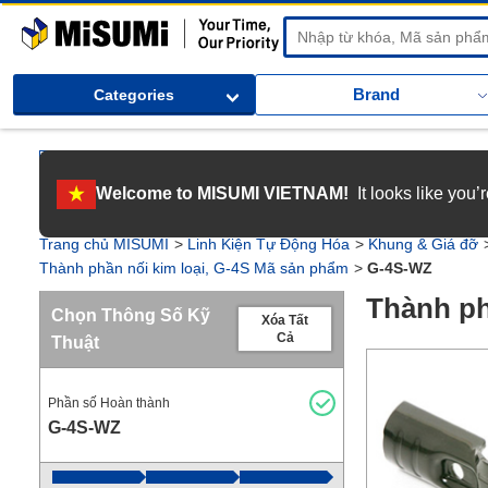
MiSUMi
Brand
Categories
[Tuyển dụng] Gia nhập MISUMI Việt Nam! Nắm bắt cơ hội bứt phá sự 
Welcome to MISUMI VIETNAM!
It looks like you
[Recruitment] We're hiring! Grab your ultimate career opportunity & en
Trang chủ MISUMI
Linh Kiện Tự Động Hóa
Khung & Giá đỡ
Thành phần nối kim loại, G-4S Mã sản phẩm
G-4S-WZ
Thành ph
Chọn Thông Số Kỹ
Xóa Tất
Cả
Thuật
Phần số Hoàn thành
G-4S-WZ