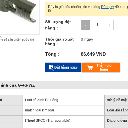
Đây là giá tiêu chuẩn, xin vui lòng
Đăng ký
để xem g
tế
Số lượng đặt
hàng
a.
Thời gian xuất
8 ngày
ông số sản phẩm trước khi
hàng
Tổng
86,649
VND
Thêm giỏ
Đặt hàng ngay
hàng
hình của G-4S-WZ
od
Loại cố định Bu Lông
xử lý bề mặt
match loại kim loại
Loại đối sán
[Thép] SPCC (Transportable)
Dia ống ứng 