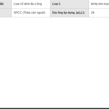
đặt
Loại cố định Bu Lông
Loại 1
khớp kim loại
SPCC (Thép cán nguội)
Dia ống áp dụng. (φ),(□)
28