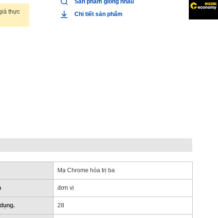
Sản phẩm giống nhau
iá thực
Chi tiết sản phẩm
Mạ Chrome hóa trị ba
h
đơn vị
dụng.
28