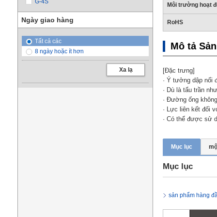
G-4S
Môi trường hoạt 
Ngày giao hàng
RoHS
Tất cả các
Mô tả Sả
8 ngày hoặc ít hơn
Xa lạ
[Đặc trưng]
· Ý tưởng dập nổi 
· Dù là tẩu trần n
· Đường ống không
· Lực liên kết đối
· Có thể được sử d
Mục lục
mộ
Mục lục
sản phẩm hàng đ