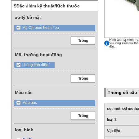
SĐặc điểm kỹ thuật/Kích thước
xử lý bề mặt
Mạ Chrome hóa trị ba
Hình ảnh là minh họ
Trống
Vui lòng kiểm tra th
đặt.
Môi trường hoạt động
chống tĩnh điện
Trống
Màu sắc
Thông số cấu 
Màu bạc
set method meth
Trống
loại 1
loại hình
Vật liệu