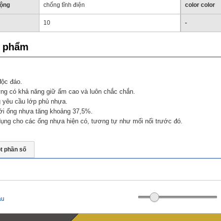
động
chống tĩnh điện
color color
10
-
n phẩm
độc đáo.
hưng có khả năng giữ ẩm cao và luôn chắc chắn.
 yêu cầu lớp phủ nhựa.
 với ống nhựa tăng khoảng 37,5%.
ụng cho các ống nhựa hiện có, tương tự như mối nối trước đó.
t phần số
ầu