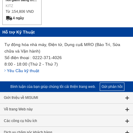
nối giảm bằng thép
không gỉ
KITZ
Từ :
154,806
VND
4 ngày
Hỗ trợ Kỹ Thuật
Tự động hóa nhà máy, Điện tử, Dụng cụ& MRO (Bảo Trì, Sửa
chữa và Vận hành)
Số điện thoại : 0222-371-4026
8:00 - 18:00 (Thứ 2 - Thứ 7)
Yêu Cầu kỹ thuật
Bình luận của bạn giúp chúng tôi cải thiện trang web.
Gửi phản hồi
Giới thiệu về MISUMI
Về trang Web này
Các công cụ hữu ích
Dịch vụ chăm sóc khách hàng