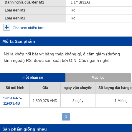
Danh nghĩa của Ren M1
1 1/4B(32A)
Loại Ren M1
Rc
Loại Ren M2
Rc
Cho xem nhiều hơn
Mô tả Sản phẩm
Nó là khớp nối bắt vít bằng thép không gỉ, ổ cắm giảm (đường
kính ngoài) RS, được sản xuất bởi O.N. Các ngành nghề.
một phần số
Mục lục
Số mô hình
Giá
ngày vận chuyển
Số lượng đặt hàng tố
SCS14-RS-
1,809,078
VND
8 ngày
1 Miếng
11/4X3/4B
1
Sản phẩm giống nhau