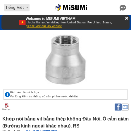
Tiếng Việt
Welcome to MISUMI VIETNAM!
It looks like you’re visiting from United States. For United States,
please visit our US website
Hình ảnh là minh họa.
Vui lòng kiểm tra thông số sản phẩm trước khi đặt.
Mục lục
Khớp nối bằng vít bằng thép không Đầu Nối, Ổ cắm giảm 
(Đường kính ngoài khác nhau), RS 