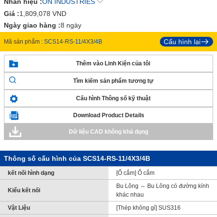
Nhãn hiệu :
ON INDUSTRIES
Giá :
1,809,078
VND
Ngày giao hàng :
8 ngày
Cấu hình lại
Mã sản phẩm :
SCS14-RS-11/4X3/4B
Thêm vào Linh Kiện của tôi
Tìm kiếm sản phẩm tương tự
Cấu hình Thông số kỹ thuật
Download Product Details
Dữ liệu CAD không khả dụng
Thông số cấu hình của SCS14-RS-11/4X3/4B
kết nối hình dạng
[Ổ cắm] Ổ cắm
Bu Lông ⇔ Bu Lông có đường kính
Kiểu kết nối
khác nhau
Vật Liệu
[Thép không gỉ] SUS316