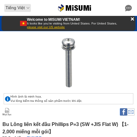
Tiếng Việt
Welcome to MISUMI VIETNAM!
It looks like you’re visiting from United States. For United States,
please visit our US website
Hình ảnh là minh họa.
Vui lòng kiểm tra thông số sản phẩm trước khi đặt.
Mục lục
Bu Lông liên kết đầu Phillips P=3 (SW +JIS Flat W) 【1-
2,000 miếng mỗi gói】 