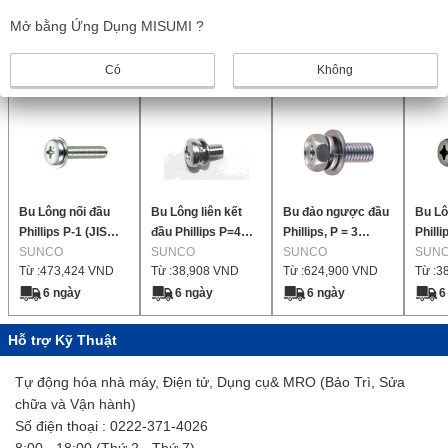
1
Mở bằng Ứng Dụng MISUMI ?
Sản phẩm giống nhau
Có
Không
Bu Lông nối đầu
Bu Lông liên kết
Bu đảo ngược đầu
Bu Lô
Phillips P-1 (JIS
đầu Phillips P=4
Phillips, P = 3
Phill
Flat W) 【350-1,500
SUNCO
(SW +JIS phẳng
SUNCO
(SW+JIS Flat W)
SUNCO
【1-6,
SUN
Từ :
473,424
VND
Từ :
38,908
VND
Từ :
624,900
VND
Từ :
3
miếng mỗi gói】
nhỏ W) 【1-3,000
【120-500 miếng
mỗi 
miếng mỗi gói】
mỗi gói】
6 ngày
6 ngày
6 ngày
6
Hỗ trợ Kỹ Thuật
Tự động hóa nhà máy, Điện tử, Dụng cụ& MRO (Bảo Trì, Sửa
chữa và Vận hành)
Số điện thoại : 0222-371-4026