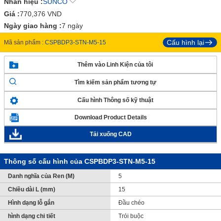
Nhãn hiệu :
SUNCO
Giá :
770,376
VND
Ngày giao hàng :
7 ngày
Cấu hình lại
Mã sản phẩm :
CSPBDP3-STN-M5-15
Thêm vào Linh Kiện của tôi
Tìm kiếm sản phẩm tương tự
Cấu hình Thông số kỹ thuật
Download Product Details
Tải xuống CAD
Thông số cấu hình của CSPBDP3-STN-M5-15
Danh nghĩa của Ren (M)
5
Chiều dài L (mm)
15
Hình dạng lỗ gắn
Đầu chéo
hình dạng chi tiết
Trói buộc