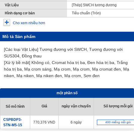
Vật Liệu
[Thép] SWCH tương đương
Hình dạng cơ bản
Tiêu chuẩn (Tròn)
Cho xem nhiều hơn
Mô tả Sản phẩm
[Các loại Vật Liệu] Tương đương với SWCH, Tương đương với
SUS304, Đồng thau
[Xử lý bề mặt] Không có, Cromat hóa trị ba, Đen hóa trị ba, Trắng
hóa trị ba, Mạ crom sáng, Mạ crom, Mạ crom, Mạ cromat đen, Mạ
niken, Mạ niken, Mạ niken đen, Mạ crom, Sơn đen
một phần số
Giá
ngày vận chuyển
Số lượng mỗi gói
Số mô hình
CSPBDP3-
770,376
VND
6 ngày
400 miếng mỗi gói
STN-M5-15