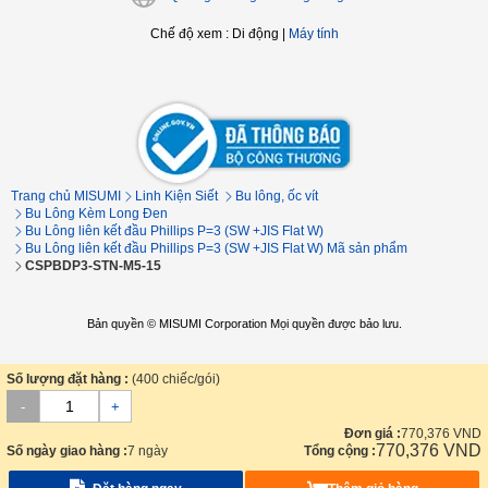
Chế độ xem
:
Di động
|
Máy tính
Trang chủ MISUMI
Linh Kiện Siết
Bu lông, ốc vít
Bu Lông Kèm Long Đen
Bu Lông liên kết đầu Phillips P=3 (SW +JIS Flat W)
Bu Lông liên kết đầu Phillips P=3 (SW +JIS Flat W) Mã sản phẩm
CSPBDP3-STN-M5-15
Bản quyền © MISUMI Corporation Mọi quyền được bảo lưu.
Số lượng đặt hàng :
(400 chiếc/gói)
-
+
Đơn giá :
770,376
VND
770,376
VND
Số ngày giao hàng :
7 ngày
Tổng cộng :