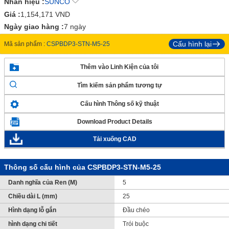
Nhãn hiệu :
SUNCO
Giá :
1,154,171
VND
Ngày giao hàng :
7 ngày
Cấu hình lại
Mã sản phẩm :
CSPBDP3-STN-M5-25
Thêm vào Linh Kiện của tôi
Tìm kiếm sản phẩm tương tự
Cấu hình Thông số kỹ thuật
Download Product Details
Tải xuống CAD
Thông số cấu hình của CSPBDP3-STN-M5-25
Danh nghĩa của Ren (M)
5
Chiều dài L (mm)
25
Hình dạng lỗ gắn
Đầu chéo
hình dạng chi tiết
Trói buộc