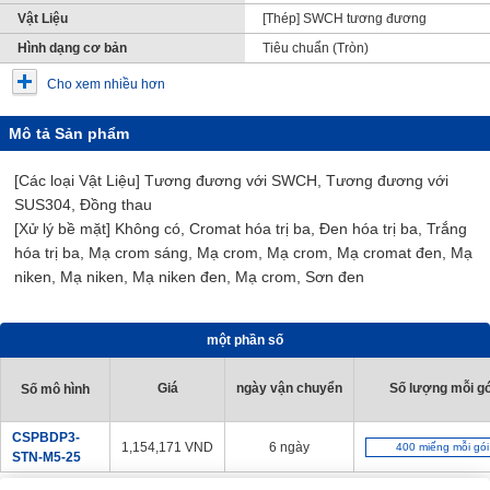
Vật Liệu
[Thép] SWCH tương đương
Hình dạng cơ bản
Tiêu chuẩn (Tròn)
Cho xem nhiều hơn
Mô tả Sản phẩm
[Các loại Vật Liệu] Tương đương với SWCH, Tương đương với
SUS304, Đồng thau
[Xử lý bề mặt] Không có, Cromat hóa trị ba, Đen hóa trị ba, Trắng
hóa trị ba, Mạ crom sáng, Mạ crom, Mạ crom, Mạ cromat đen, Mạ
niken, Mạ niken, Mạ niken đen, Mạ crom, Sơn đen
một phần số
Giá
ngày vận chuyển
Số lượng mỗi gó
Số mô hình
CSPBDP3-
1,154,171
VND
6 ngày
400 miếng mỗi gói
STN-M5-25