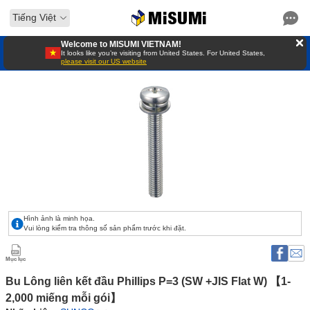
Tiếng Việt
Welcome to MISUMI VIETNAM!
It looks like you’re visiting from United States. For United States,
please visit our US website
Hình ảnh là minh họa.
Vui lòng kiểm tra thông số sản phẩm trước khi đặt.
Mục lục
Bu Lông liên kết đầu Phillips P=3 (SW +JIS Flat W) 【1-
2,000 miếng mỗi gói】 