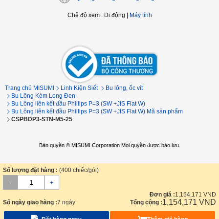
Chế độ xem
:
Di động
|
Máy tính
Trang chủ MISUMI
Linh Kiện Siết
Bu lông, ốc vít
Bu Lông Kèm Long Đen
Bu Lông liên kết đầu Phillips P=3 (SW +JIS Flat W)
Bu Lông liên kết đầu Phillips P=3 (SW +JIS Flat W) Mã sản phẩm
CSPBDP3-STN-M5-25
Bản quyền © MISUMI Corporation Mọi quyền được bảo lưu.
Số lượng đặt hàng :
(400 chiếc/gói)
-
+
Đơn giá :
1,154,171
VND
1,154,171
VND
Số ngày giao hàng :
7 ngày
Tổng cộng :