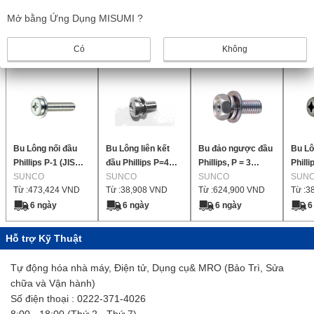
1
Mở bằng Ứng Dụng MISUMI ?
Sản phẩm giống nhau
Có
Không
Bu Lông nối đầu
Bu Lông liên kết
Bu đảo ngược đầu
Bu Lô
Phillips P-1 (JIS
đầu Phillips P=4
Phillips, P = 3
Phill
Flat W) 【350-1,500
SUNCO
(SW +JIS phẳng
SUNCO
(SW+JIS Flat W)
SUNCO
【1-6,
SUN
Từ :
473,424
VND
Từ :
38,908
VND
Từ :
624,900
VND
Từ :
3
miếng mỗi gói】
nhỏ W) 【1-3,000
【120-500 miếng
mỗi 
miếng mỗi gói】
mỗi gói】
6 ngày
6 ngày
6 ngày
6
Hỗ trợ Kỹ Thuật
Tự động hóa nhà máy, Điện tử, Dụng cụ& MRO (Bảo Trì, Sửa
chữa và Vận hành)
Số điện thoại : 0222-371-4026