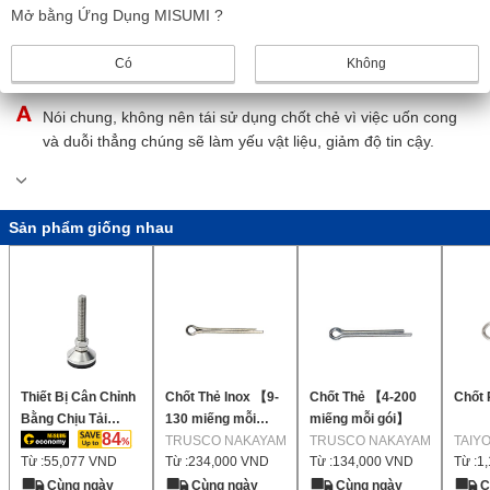
SUS316L, có khả năng chống ăn mòn tuyệt vời.
Mở bằng Ứng Dụng MISUMI ?
Có
Không
Ghim chia MISUMI có thể tái sử dụng được không?
Nói chung, không nên tái sử dụng chốt chẻ vì việc uốn cong
và duỗi thẳng chúng sẽ làm yếu vật liệu, giảm độ tin cậy.
Sản phẩm giống nhau
Thiết Bị Cân Chỉnh
Chốt Thẻ Inox 【9-
Chốt Thẻ 【4-200
Chốt 
Bằng Chịu Tải
130 miếng mỗi
miếng mỗi gói】
84
Trọng Cao Bằng
gói】
TRUSCO NAKAYAMA
TRUSCO NAKAYAMA
TAIY
Từ :
55,077
VND
Từ :
234,000
VND
Từ :
134,000
VND
Từ :
1
Cao Su Chống
Trượt
Cùng ngày
Cùng ngày
Cùng ngày
C