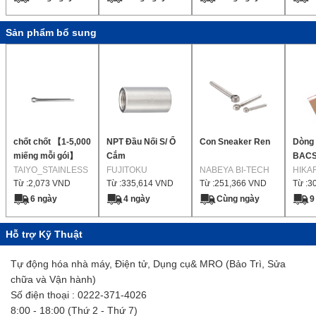
Sản phẩm bổ sung
chốt chốt 【1-5,000
NPT Đầu Nối S/ Ổ
Con Sneaker Ren
Dòng 
miếng mỗi gói】
Cắm
BACS 
TAIYO_STAINLESS
FUJITOKU
NABEYA BI-TECH
nhỏ (
HIKA
Từ :
2,073
VND
Từ :
335,614
VND
Từ :
251,366
VND
Từ :
3
6 ngày
4 ngày
Cùng ngày
9
Hỗ trợ Kỹ Thuật
Tự động hóa nhà máy, Điện tử, Dụng cụ& MRO (Bảo Trì, Sửa
chữa và Vận hành)
Số điện thoại : 0222-371-4026
8:00 - 18:00 (Thứ 2 - Thứ 7)