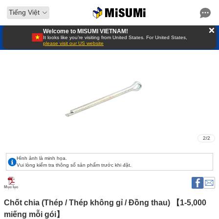
Tiếng Việt
Welcome to MISUMI VIETNAM!
It looks like you’re visiting from United States. For United States,
please visit our US website
2
/
2
Hình ảnh là minh họa.
Vui lòng kiểm tra thông số sản phẩm trước khi đặt.
Mục lục
Chốt chia (Thép / Thép không gỉ / Đồng thau) 【1-5,000 
miếng mỗi gói】 