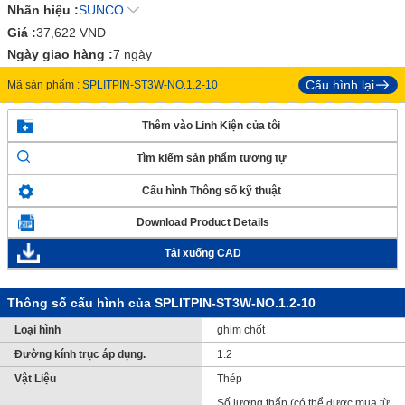
Nhãn hiệu :
SUNCO
Giá :
37,622
VND
Ngày giao hàng :
7 ngày
Cấu hình lại
Mã sản phẩm :
SPLITPIN-ST3W-NO.1.2-10
Thêm vào Linh Kiện của tôi
Tìm kiếm sản phẩm tương tự
Cấu hình Thông số kỹ thuật
Download Product Details
Tải xuống CAD
Thông số cấu hình của SPLITPIN-ST3W-NO.1.2-10
Loại hình
ghim chốt
Đường kính trục áp dụng.
1.2
Vật Liệu
Thép
Số lượng thấp (có thể được mua từ