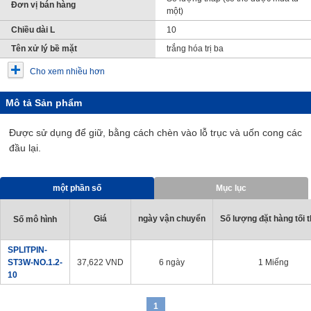
Đơn vị bán hàng
một)
Chiều dài L
10
Tên xử lý bề mặt
trắng hóa trị ba
Cho xem nhiều hơn
Mô tả Sản phẩm
Được sử dụng để giữ, bằng cách chèn vào lỗ trục và uốn cong các
đầu lại.
một phần số
Mục lục
Giá
ngày vận chuyển
Số lượng đặt hàng tối t
Số mô hình
SPLITPIN-
ST3W-NO.1.2-
37,622
VND
6 ngày
1 Miếng
10
1