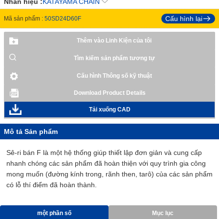
Nhãn hiệu :
KATAYAMA CHAIN
Cấu hình lại
Mã sản phẩm :
50SD24D60F
Thêm vào Linh Kiện của tôi
Tìm kiếm sản phẩm tương tự
Cấu hình Thông số kỹ thuật
Download Product Details
Tải xuống CAD
Mô tả Sản phẩm
Sê-ri bán F là một hệ thống giúp thiết lập đơn giản và cung cấp
nhanh chóng các sản phẩm đã hoàn thiện với quy trình gia công
mong muốn (đường kính trong, rãnh then, tarô) của các sản phẩm
có lỗ thí điểm đã hoàn thành.
một phần số
Mục lục