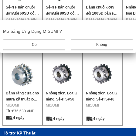
Sê-ri F bán chuỗi
Sê-ri F bán chuỗi
Bánh chuỗi đơn/
Nhông
đơn/đôi 60SD có lỗi
đơn/đôi 80SD có lỗi
đôi 100SD bán sê-
loại 
hệ thống được gia
KATAYAMA CHAIN
hệ thống được gia
KATAYAMA CHAIN
ri F có lỗi hệ thống
KATAYAMA CHAIN
cũ có 
KATA
Từ :
1,505,407
VND
Từ :
2,126,703
VND
Từ :
4,200,707
VND
Từ :
9
công (Phím JIS
công (Phím JIS
được gia công
được 
Mở bằng Ứng Dụng MISUMI ?
mới)
mới)
(Phím JIS mới)
(Phím
11 ngày
11 ngày
11 ngày
1
Có
Không
Sản phẩm bổ sung
Bánh răng cưa cho
Nhông xích, Loại 2
Nhông xích, Loại 2
nhựa kỹ thuật loại
hàng, Sê-ri SP50
hàng, Sê-ri SP40
2 hàng
MISUMI
MISUMI
MISUMI
Từ :
876,630
VND
4 ngày
4 ngày
4 ngày
Hỗ trợ Kỹ Thuật