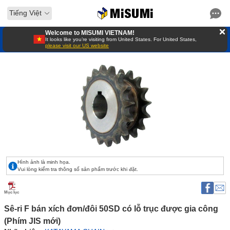
Tiếng Việt
Welcome to MISUMI VIETNAM!
It looks like you’re visiting from United States. For United States,
please visit our US website
Hình ảnh là minh họa.
Vui lòng kiểm tra thông số sản phẩm trước khi đặt.
Mục lục
Sê-ri F bán xích đơn/đôi 50SD có lỗ trục được gia công 
(Phím JIS mới) 