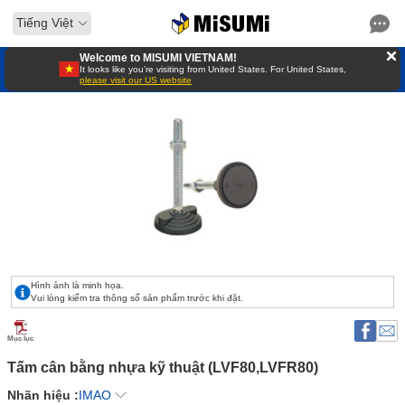
Tiếng Việt
Welcome to MISUMI VIETNAM!
It looks like you’re visiting from United States. For United States,
please visit our US website
Hình ảnh là minh họa.
Vui lòng kiểm tra thông số sản phẩm trước khi đặt.
Mục lục
Tấm cân bằng nhựa kỹ thuật (LVF80,LVFR80) 
Nhãn hiệu :
IMAO