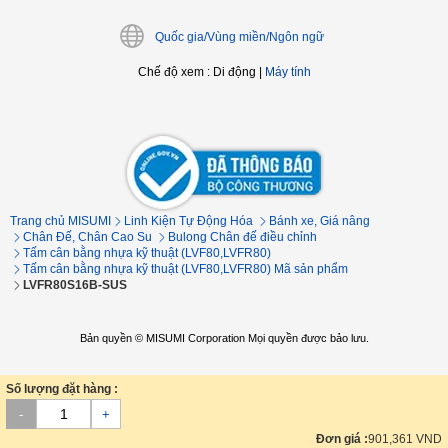
Quốc gia/Vùng miền/Ngôn ngữ
Chế độ xem
:
Di động
|
Máy tính
Trang chủ MISUMI
Linh Kiện Tự Động Hóa
Bánh xe, Giá nâng
Chân Đế, Chân Cao Su
Bulong Chân đế điều chỉnh
Tấm cân bằng nhựa kỹ thuật (LVF80,LVFR80)
Tấm cân bằng nhựa kỹ thuật (LVF80,LVFR80) Mã sản phẩm
LVFR80S16B-SUS
Bản quyền © MISUMI Corporation Mọi quyền được bảo lưu.
Số lượng đặt hàng :
-
+
Đơn giá :
901,361
VND