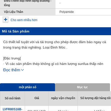
Điều chỉnh loại hình dạng Bulong -
-
lông
Vật Liệu Thân
Polyamide
Cho xem nhiều hơn
Mô tả Sản phẩm
Có thiết kế tuyệt vời và tải trọng cho phép được đảm bảo ngay cả
trong trạng thái nghiêng. Loại Đinh Móc .
[Đặc trưng]
· Vì các sản phẩm thép không gỉ có hàm lượng sunfua thấp nên
chúng phù hợp cho các ứng dụng mà sự ăn mòn do thời tiết là
Đọc thêm
một mối quan tâm.
một phần số
Mục lục
Giá
ngày vận chuyển
Số lượng đặt hàng tối
Số mô hình
LVFR80S16B-