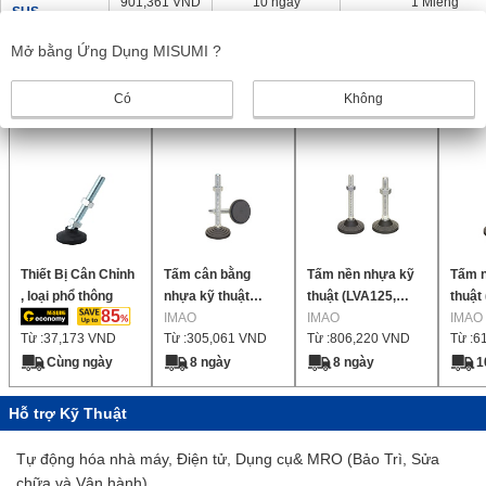
901,361
VND
10 ngày
1 Miếng
SUS
Mở bằng Ứng Dụng MISUMI ?
1
Có
Không
Sản phẩm giống nhau
Thiết Bị Cân Chỉnh
Tấm cân bằng
Tấm nền nhựa kỹ
Tấm n
, loại phổ thông
nhựa kỹ thuật
thuật (LVA125,
thuật
85
(LVA70, LVAR70)
IMAO
LVAR125)
IMAO
LVAR
IMAO
Từ :
37,173
VND
Từ :
305,061
VND
Từ :
806,220
VND
Từ :
6
Cùng ngày
8 ngày
8 ngày
1
Hỗ trợ Kỹ Thuật
Tự động hóa nhà máy, Điện tử, Dụng cụ& MRO (Bảo Trì, Sửa
chữa và Vận hành)