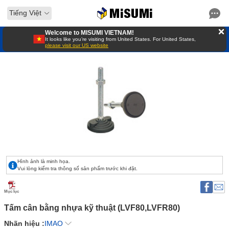
Tiếng Việt
Welcome to MISUMI VIETNAM!
It looks like you’re visiting from United States. For United States,
please visit our US website
Hình ảnh là minh họa.
Vui lòng kiểm tra thông số sản phẩm trước khi đặt.
Mục lục
Tấm cân bằng nhựa kỹ thuật (LVF80,LVFR80) 
Nhãn hiệu :
IMAO