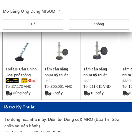
Mở bằng Ứng Dụng MISUMI ?
1
Sản phẩm giống nhau
Có
Không
Thiết Bị Cân Chỉnh
Tấm cân bằng
Tấm cân bằng
Tấm 
, loại phổ thông
nhựa kỹ thuật
nhựa kỹ thuật
nhựa 
85
(LVA70, LVAR70)
IMAO
(LVF100, LVFR100)
IMAO
(LSA
IMAO
Từ :
37,173
VND
Từ :
305,061
VND
Từ :
611,611
VND
Từ :
1
Cùng ngày
8 ngày
10 ngày
8
Hỗ trợ Kỹ Thuật
Tự động hóa nhà máy, Điện tử, Dụng cụ& MRO (Bảo Trì, Sửa
chữa và Vận hành)