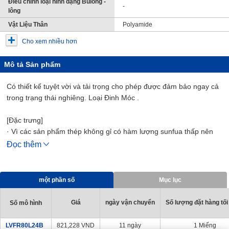
Điều chỉnh loại hình dạng Bulong -
-
lông
Vật Liệu Thân
Polyamide
Cho xem nhiều hơn
Mô tả Sản phẩm
Có thiết kế tuyệt vời và tải trọng cho phép được đảm bảo ngay cả
trong trạng thái nghiêng. Loại Đinh Móc .
[Đặc trưng]
· Vì các sản phẩm thép không gỉ có hàm lượng sunfua thấp nên
chúng phù hợp cho các ứng dụng mà sự ăn mòn do thời tiết là
Đọc thêm
một mối quan tâm.
một phần số
Mục lục
Giá
ngày vận chuyển
Số lượng đặt hàng tối
Số mô hình
LVFR80L24B
821,228
VND
11 ngày
1 Miếng