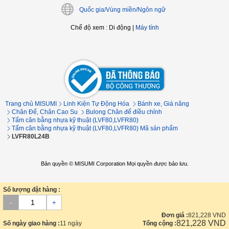
Quốc gia/Vùng miền/Ngôn ngữ
Chế độ xem
:
Di động
|
Máy tính
Trang chủ MISUMI
Linh Kiện Tự Động Hóa
Bánh xe, Giá nâng
Chân Đế, Chân Cao Su
Bulong Chân đế điều chỉnh
Tấm cân bằng nhựa kỹ thuật (LVF80,LVFR80)
Tấm cân bằng nhựa kỹ thuật (LVF80,LVFR80) Mã sản phẩm
LVFR80L24B
Bản quyền © MISUMI Corporation Mọi quyền được bảo lưu.
Số lượng đặt hàng :
-
+
Đơn giá :
821,228
VND
821,228
VND
Số ngày giao hàng :
11 ngày
Tổng cộng :