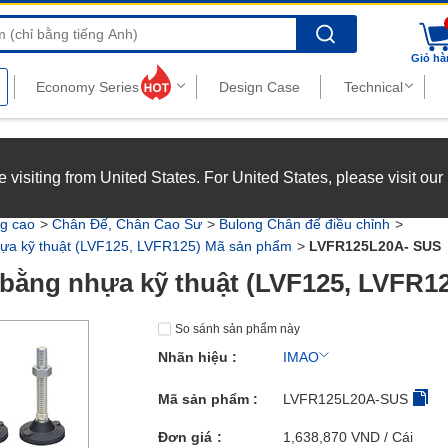
Search
Giỏ hà
nghiệp với chế độ đãi ngộ hấp dẫn.
Xem chi tiết
’re visiting from United States. For United States, please visit ou
joy top-tier benefits at MISUMI Vietnam.
See more
ng cao
Chân Đế, Chân Cao Sư
Bulong Chân đế điều chỉnh
ựa kỹ thuật (LVF125, LVFR125) Mã sản phẩm
LVFR125L20A- SUS
bằng nhựa kỹ thuật (LVF125, LVFR1
So sánh sản phẩm này
Nhãn hiệu :
IMAO
Mã sản phẩm :
LVFR125L20A-SUS
Đơn giá
1,638,870
VND
/ Cái