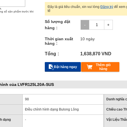
Đây là giá tiêu chuẩn, xin vui lòng
Đăng ký
để xem g
a.
tế
ông số sản phẩm trước khi
Số lượng đặt
hàng
Thời gian xuất
10 ngày
hàng
Tổng
1,638,870
VND
Thêm giỏ
Đặt hàng ngay
hàng
 hình của LVFR125L20A-SUS
98
Danh nghĩa 
Điều chỉnh hình dạng Bulong Lông
Chiều cao Th
nh dạng
-
Vật Liệu Thâ