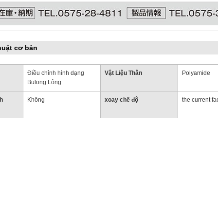
huật cơ bản
Điều chỉnh hình dạng
Vật Liệu Thân
Polyamide
Bulong Lông
h
Không
xoay chế độ
the current fa