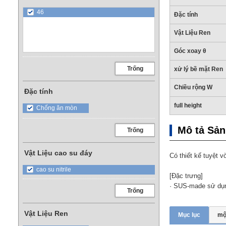
46
Đặc tính
Vật Liệu Ren
Góc xoay θ
Trống
xử lý bề mặt Ren
Chiều rộng W
Đặc tính
full height
Chống ăn mòn
Mô tả Sả
Trống
Vật Liệu cao su đáy
Có thiết kế tuyệt v
cao su nitrile
[Đặc trưng]
· SUS-made sử dụng
Trống
Vật Liệu Ren
Mục lục
mộ