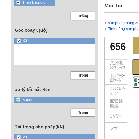
Thép không gỉ
Mục lục
Trống
sản phẩm hàng đ
Tính năng sản ph
Góc xoay θ(độ)
30
Trống
xử lý bề mặt Ren
Không
Trống
Tải trọng cho phép(kN)
28