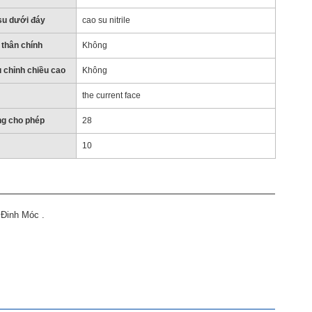
 su dưới đáy
cao su nitrile
 thân chính
Không
 chỉnh chiều cao
Không
the current face
ọng cho phép
28
10
 Đinh Móc .