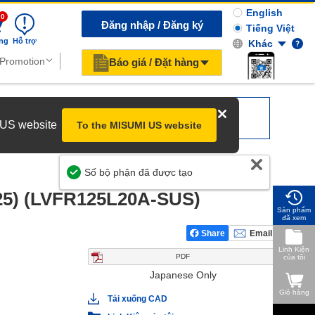
English
0
Đăng nhập / Đăng ký
Tiếng Việt
ng
Hỗ trợ
Khác
Báo giá / Đặt hàng
r US website
To the MISUMI US website
Giúp Chúng Tôi Cải Thiện
Số bộ phận đã được tạo
25) (LVFR125L20A-SUS)
Sản phẩm
đã xem
Share
Email
Linh Kiện
PDF
của tôi
Japanese Only
Giỏ hàng
Tải xuống CAD