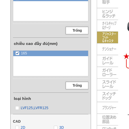
Trống
chiều cao đầy đủ(mm)
165
Trống
loại hình
LVF125,LVFR125
CAD
2D
3D