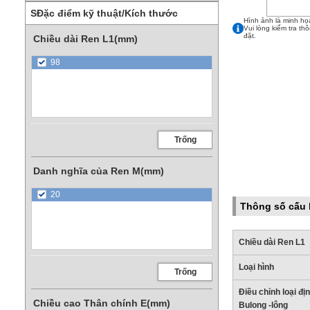
SĐặc điểm kỹ thuật/Kích thước
Hình ảnh là minh họ
Vui lòng kiểm tra th
đặt.
Chiều dài Ren L1(mm)
98
Trống
Danh nghĩa của Ren M(mm)
20
Thông số cấu
Chiều dài Ren L1
Loại hình
Trống
Điều chỉnh loại đị
Chiều cao Thân chính E(mm)
Bulong -lông