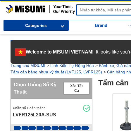
MiSUMi
Brand
Categories
[Tuyển dụng] Gia nhập MISUMI Việt Nam! Nắm bắt cơ hội bứt phá sự 
Welcome to MISUMI VIETNAM!
It looks like you
[Recruitment] We're hiring! Grab your ultimate career opportunity & en
Trang chủ MISUMI
Linh Kiện Tự Động Hóa
Bánh xe, Giá nâ
Tấm cân bằng nhựa kỹ thuật (LVF125, LVFR125)
Cân bằng nh
Tấm cân 
Chọn Thông Số Kỹ
Xóa Tất
Cả
Thuật
Phần số Hoàn thành
LVFR125L20A-SUS