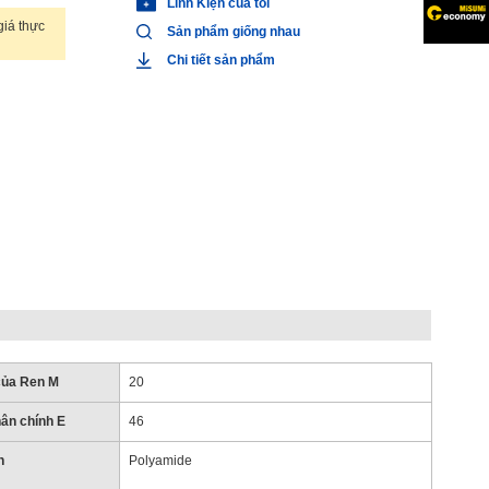
Linh Kiện của tôi
iá thực
Sản phẩm giống nhau
Chi tiết sản phẩm
của Ren M
20
ân chính E
46
n
Polyamide