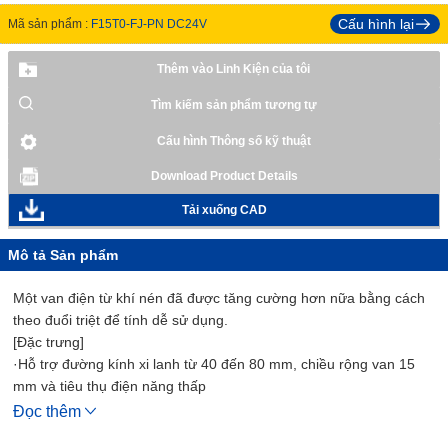
Cấu hình lại
Mã sản phẩm :
F15T0-FJ-PN DC24V
Thêm vào Linh Kiện của tôi
Tìm kiếm sản phẩm tương tự
Cấu hình Thông số kỹ thuật
Download Product Details
Tải xuống CAD
Mô tả Sản phẩm
Một van điện từ khí nén đã được tăng cường hơn nữa bằng cách
theo đuổi triệt để tính dễ sử dụng.
[Đặc trưng]
·Hỗ trợ đường kính xi lanh từ 40 đến 80 mm, chiều rộng van 15
mm và tiêu thụ điện năng thấp
·Cung cấp một dạng van điện từ mới với nhiều biến thể như loại
Đọc thêm
đơn/đôi và phụ kiện giảm tốc