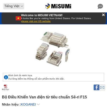
Tiếng Việt
Welcome to MISUMI VIETNAM!
It looks like you’re visiting from United States. For United States,
please visit our US website
Hình ảnh là minh họa.
Vui lòng kiểm tra thông số sản phẩm trước khi đặt.
Mục lục
Bộ Điều Khiển Van điện từ tiêu chuẩn Sê-ri F15 
Nhãn hiệu :
KOGANEI