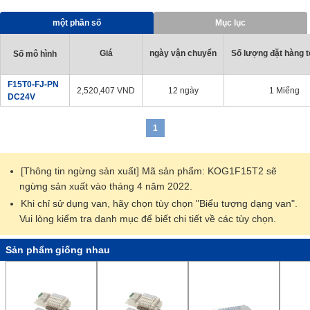
[Ứng Dụng]
・ Tương thích với các thiết bị khí nén và dây chuyền sản xuất
một phần số
Mục lục
trong mọi ngành nghề
Giá
ngày vận chuyển
Số lượng đặt hàng tố
Số mô hình
F15T0-FJ-PN
2,520,407
VND
12 ngày
1 Miếng
DC24V
1
[Thông tin ngừng sản xuất] Mã sản phẩm: KOG1F15T2 sẽ
ngừng sản xuất vào tháng 4 năm 2022.
Khi chỉ sử dụng van, hãy chọn tùy chọn "Biểu tượng dạng van".
Vui lòng kiểm tra danh mục để biết chi tiết về các tùy chọn.
Sản phẩm giống nhau