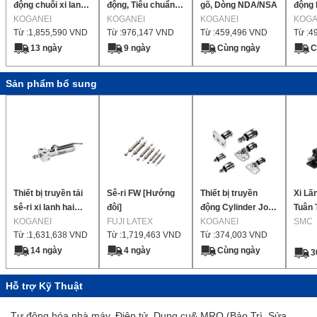
động chuỗi xi lanh
động, Tiêu chuẩn,
gõ, Dòng NDA/NSA
động l
sáng xi lanh tốc độ
KOGANEI
Dòng xi lanh bút,
KOGANEI
KOGANEI
lanh 
KOGA
Từ :
1,855,590
VND
Từ :
976,147
VND
Từ :
459,496
VND
Từ :
4
thấp
Thanh đơn / Thanh
đôi
13 ngày
9 ngày
Cùng ngày
C
Sản phẩm bổ sung
Thiết bị truyền tải
Sê-ri FW [Hướng
Thiết bị truyền
Xi Lã
sê-ri xi lanh hai
đôi]
động Cylinder Joint
Tuân 
cổng xi lanh tiêu
KOGANEI
FUJI LATEX
CJ Series
KOGANEI
Chuẩn
SMC
Từ :
1,631,638
VND
Từ :
1,719,463
VND
Từ :
374,003
VND
chuẩn
Động
Đơn C
14 ngày
4 ngày
Cùng ngày
3
Ch2G
Hỗ trợ Kỹ Thuật
Tự động hóa nhà máy, Điện tử, Dụng cụ& MRO (Bảo Trì, Sửa