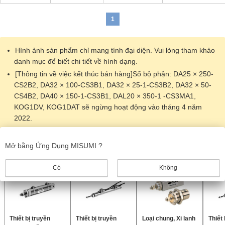
1
Hình ảnh sản phẩm chỉ mang tính đại diện. Vui lòng tham khảo
danh mục để biết chi tiết về hình dạng.
[Thông tin về việc kết thúc bán hàng]Số bộ phận: DA25 × 250-
CS2B2, DA32 × 100-CS3B1, DA32 × 25-1-CS3B2, DA32 × 50-
CS4B2, DA40 × 150-1-CS3B1, DAL20 × 350-1 -CS3MA1,
KOG1DV, KOG1DAT sẽ ngừng hoạt động vào tháng 4 năm
2022.
Sản phẩm giống nhau
Mở bằng Ứng Dụng MISUMI ?
Có
Không
Thiết bị truyền
Thiết bị truyền
Loại chung, Xi lanh
Thiết 