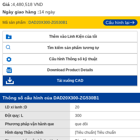
Giá :
4,480,518
VND
Ngày giao hàng :
14 ngày
Cấu hình lại
Mã sản phẩm :
DAD20X300-ZG530B1
Thêm vào Linh Kiện của tôi
Tìm kiếm sản phẩm tương tự
Cấu hình Thông số kỹ thuật
Download Product Details
Tải xuống CAD
Thông số cấu hình của DAD20X300-ZG530B1
I.D xi lanh :D
20
Đột quỵ: L
300
Phương pháp vận hành que
que đôi
Hình dạng Thân chính
[Tiêu chuẩn] Tiêu chuẩn