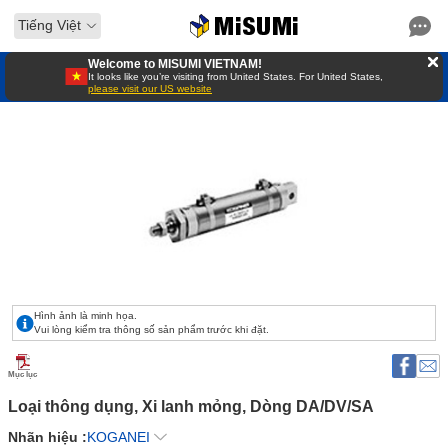
Tiếng Việt
Welcome to MISUMI VIETNAM!
It looks like you’re visiting from United States. For United States,
please visit our US website
Hình ảnh là minh họa.
Vui lòng kiểm tra thông số sản phẩm trước khi đặt.
Mục lục
Loại thông dụng, Xi lanh mỏng, Dòng DA/DV/SA 
Nhãn hiệu :
KOGANEI