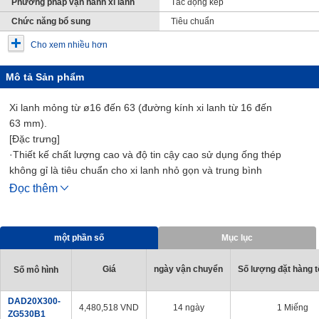
Phương pháp vận hành xi lanh
Tác động kép
Chức năng bổ sung
Tiêu chuẩn
Cho xem nhiều hơn
Mô tả Sản phẩm
Xi lanh mỏng từ ø16 đến 63 (đường kính xi lanh từ 16 đến
63 mm).
[Đặc trưng]
·Thiết kế chất lượng cao và độ tin cậy cao sử dụng ống thép
không gỉ là tiêu chuẩn cho xi lanh nhỏ gọn và trung bình
· Một loạt các dòng sản phẩm gồm 21 biến thể trong tất cả
Đọc thêm
·Hỗ trợ vận hành tốc độ cao 700 mm/s (ø50, 63 (đường kính xi
lanh 50, 63 mm) là 500 mm/s)
·Sử dụng bao bì pít-tông bền
một phần số
Mục lục
· Công tắc Cảm Biến có thể được trang bị thêm
· Độ chính xác lắp đặt cao và công việc lắp đặt dễ dàng
Giá
ngày vận chuyển
Số lượng đặt hàng tố
Số mô hình
[Các ứng dụng]
・ Tương thích với các thiết bị khí nén và dây chuyền sản xuất
DAD20X300-
4,480,518
VND
14 ngày
1 Miếng
trong mọi ngành nghề
ZG530B1