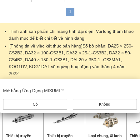
1
Hình ảnh sản phẩm chỉ mang tính đại diện. Vui lòng tham khảo
danh mục để biết chi tiết về hình dạng.
[Thông tin về việc kết thúc bán hàng]Số bộ phận: DA25 × 250-
CS2B2, DA32 × 100-CS3B1, DA32 × 25-1-CS3B2, DA32 × 50-
CS4B2, DA40 × 150-1-CS3B1, DAL20 × 350-1 -CS3MA1,
KOG1DV, KOG1DAT sẽ ngừng hoạt động vào tháng 4 năm
2022.
Sản phẩm giống nhau
Mở bằng Ứng Dụng MISUMI ?
Có
Không
Thiết bị truyền
Thiết bị truyền
Loại chung, Xi lanh
Thiết 