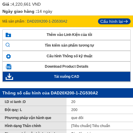
Giá :
4,220,661
VND
Ngày giao hàng :
14 ngày
Cấu hình lại
Mã sản phẩm :
DAD20X200-1-ZG530A2
Thêm vào Linh Kiện của tôi
Tìm kiếm sản phẩm tương tự
Cấu hình Thông số kỹ thuật
Download Product Details
Tải xuống CAD
Thông số cấu hình của DAD20X200-1-ZG530A2
I.D xi lanh :D
20
Đột quỵ: L
200
Phương pháp vận hành que
que đôi
Hình dạng Thân chính
[Tiêu chuẩn] Tiêu chuẩn