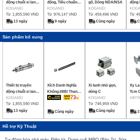
động chuỗi xi lanh
động, Tiêu chuẩn,
gõ, Dòng NDA/NSA
động l
sáng xi lanh tốc độ
KOGANEI
Dòng xi lanh bút,
KOGANEI
KOGANEI
lanh 
KOGA
Từ :
1,855,590
VND
Từ :
976,147
VND
Từ :
459,496
VND
Từ :
4
thấp
Thanh đơn / Thanh
đôi
13 ngày
9 ngày
Cùng ngày
C
Sản phẩm bổ sung
Thiết bị truyền
Xích Danh Nghĩa
Xi lanh nhỏ gọn,
Xy La
động chuỗi xi lanh
Không.08B/ Thanh
dòng C
Tcm 
73
sáng xi lanh tốc độ
KOGANEI
Truyền chung
KOGANEI
Dẫn
AIRT
Từ :
1,855,590
VND
Từ :
746,959
VND
thấp
13 ngày
Cùng ngày
Cùng ngày
1
Hỗ trợ Kỹ Thuật
Tự động hóa nhà máy, Điện tử, Dụng cụ& MRO (Bảo Trì, Sửa