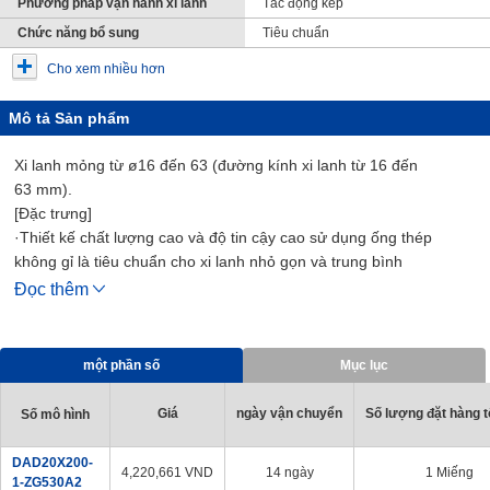
Phương pháp vận hành xi lanh
Tác động kép
Chức năng bổ sung
Tiêu chuẩn
Cho xem nhiều hơn
Mô tả Sản phẩm
Xi lanh mỏng từ ø16 đến 63 (đường kính xi lanh từ 16 đến
63 mm).
[Đặc trưng]
·Thiết kế chất lượng cao và độ tin cậy cao sử dụng ống thép
không gỉ là tiêu chuẩn cho xi lanh nhỏ gọn và trung bình
· Một loạt các dòng sản phẩm gồm 21 biến thể trong tất cả
Đọc thêm
·Hỗ trợ vận hành tốc độ cao 700 mm/s (ø50, 63 (đường kính xi
lanh 50, 63 mm) là 500 mm/s)
·Sử dụng bao bì pít-tông bền
một phần số
Mục lục
· Công tắc Cảm Biến có thể được trang bị thêm
· Độ chính xác lắp đặt cao và công việc lắp đặt dễ dàng
Giá
ngày vận chuyển
Số lượng đặt hàng tố
Số mô hình
[Các ứng dụng]
・ Tương thích với các thiết bị khí nén và dây chuyền sản xuất
DAD20X200-
4,220,661
VND
14 ngày
1 Miếng
trong mọi ngành nghề
1-ZG530A2