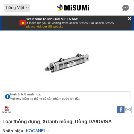
Tiếng Việt
Welcome to MISUMI VIETNAM!
It looks like you’re visiting from United States. For United States,
please visit our US website
Hình ảnh là minh họa.
Vui lòng kiểm tra thông số sản phẩm trước khi đặt.
Mục lục
Loại thông dụng, Xi lanh mỏng, Dòng DA/DV/SA 
Nhãn hiệu :
KOGANEI