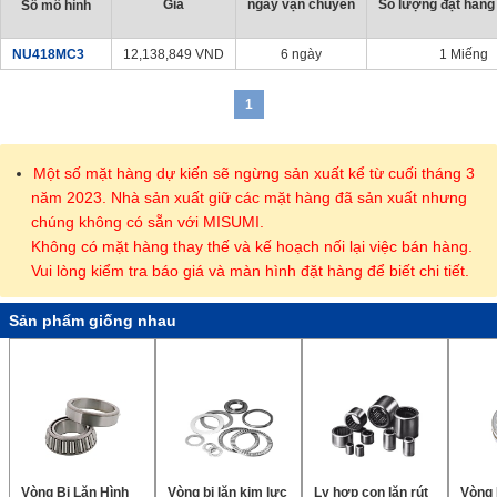
Giá
ngày vận chuyển
Số lượng đặt hàng 
Số mô hình
NU418MC3
12,138,849
VND
6 ngày
1 Miếng
1
Một số mặt hàng dự kiến sẽ ngừng sản xuất kể từ cuối tháng 3
năm 2023. Nhà sản xuất giữ các mặt hàng đã sản xuất nhưng
chúng không có sẵn với MISUMI.
Không có mặt hàng thay thế và kế hoạch nối lại việc bán hàng.
Vui lòng kiểm tra báo giá và màn hình đặt hàng để biết chi tiết.
Sản phẩm giống nhau
Vòng Bi Lăn Hình
Vòng bi lăn kim lực
Ly hợp con lăn rút
Vòng 