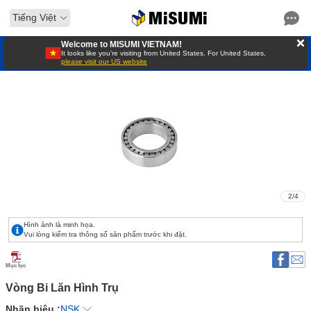
Tiếng Việt
Welcome to MISUMI VIETNAM!
It looks like you’re visiting from United States. For United States,
please visit our US website
2
/
4
Hình ảnh là minh họa.
Vui lòng kiểm tra thông số sản phẩm trước khi đặt.
Mục lục
Vòng Bi Lăn Hình Trụ 
Nhãn hiệu :
NSK