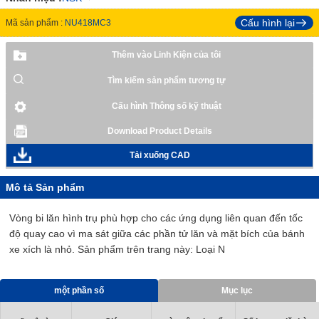
Cấu hình lại
Mã sản phẩm :
NU418MC3
Thêm vào Linh Kiện của tôi
Tìm kiếm sản phẩm tương tự
Cấu hình Thông số kỹ thuật
Download Product Details
Tải xuống CAD
Mô tả Sản phẩm
Vòng bi lăn hình trụ phù hợp cho các ứng dụng liên quan đến tốc
độ quay cao vì ma sát giữa các phần tử lăn và mặt bích của bánh
xe xích là nhỏ. Sản phẩm trên trang này: Loại N
một phần số
Mục lục