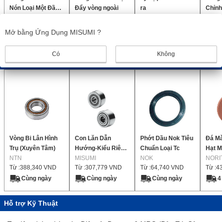
Nón Loại Một Đầu
Đẩy vòng ngoài
ra
Chỉnh
Côn
NSK
NSK
NSK
NSK
Từ :
150,364
VND
Từ :
57,225
VND
Từ :
136,710
VND
Từ :
8
Mở bằng Ứng Dụng MISUMI ?
Cùng ngày
Cùng ngày
Cùng ngày
C
Có
Không
Sản phẩm bổ sung
Vòng Bi Lân Hình
Con Lăn Dẫn
Phớt Dầu Nok Tiêu
Đá Mà
Trụ (Xuyên Tâm)
Hướng-Kiểu Riêng
Chuẩn Loại Tc
Hạt M
NTN
Biệt / Loại Phẳng /
MISUMI
NOK
NORI
Từ :
388,340
VND
Từ :
307,779
VND
Từ :
64,740
VND
Từ :
4
Có Vòng Đệm /
Không Có Vòng
Cùng ngày
Cùng ngày
Cùng ngày
4
Đệm
Hỗ trợ Kỹ Thuật