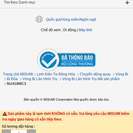
Tìm theo Danh mục
Quốc gia/Vùng miền/Ngôn ngữ
Chế độ xem
:
Di động
|
Máy tính
Trang chủ MISUMI
Linh Kiện Tự Động Hóa
Chuyển động quay
Vòng Bi
Bi Đũa
Vòng Bi Lăn Hình Trụ
Vòng Bi Lăn Hình Trụ Mã sản phẩm
NU418MC3
Bản quyền © MISUMI Corporation Mọi quyền được bảo lưu.
Sản phẩm này là tạm thời KHÔNG có sẵn. Vui lòng yêu cầu MISUMI kiểm
tra ngày giao hàng có sẵn tiếp theo.
Số lượng đặt hàng :