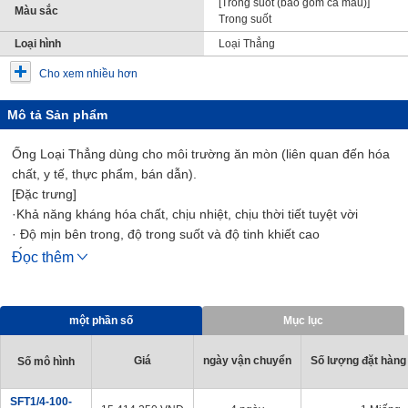
[Trong suốt (bao gồm cả màu)]
Màu sắc
Trong suốt
Loại hình
Loại Thẳng
Cho xem nhiều hơn
Mô tả Sản phẩm
Ống Loại Thẳng dùng cho môi trường ăn mòn (liên quan đến hóa
chất, y tế, thực phẩm, bán dẫn).
[Đặc trưng]
·Khả năng kháng hóa chất, chịu nhiệt, chịu thời tiết tuyệt vời
· Độ mịn bên trong, độ trong suốt và độ tinh khiết cao
[Ứng Dụng]
Đọc thêm
·Liên quan đến hóa chất, liên quan đến y tế, liên quan đến dược
phẩm, liên quan đến thực phẩm
một phần số
Mục lục
Giá
ngày vận chuyển
Số lượng đặt hàng 
Số mô hình
SFT1/4-100-