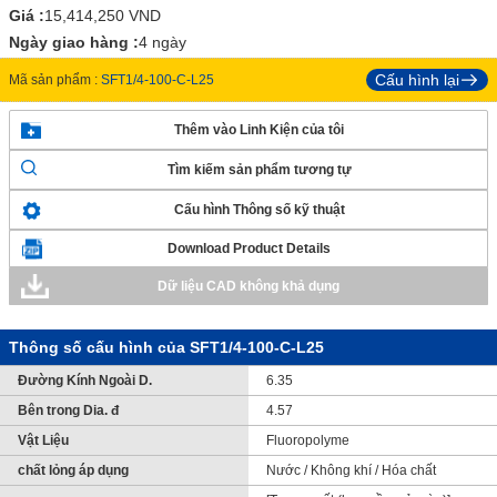
Giá :
15,414,250
VND
Ngày giao hàng :
4 ngày
Cấu hình lại
Mã sản phẩm :
SFT1/4-100-C-L25
Thêm vào Linh Kiện của tôi
Tìm kiếm sản phẩm tương tự
Cấu hình Thông số kỹ thuật
Download Product Details
Dữ liệu CAD không khả dụng
Thông số cấu hình của SFT1/4-100-C-L25
Đường Kính Ngoài D.
6.35
Bên trong Dia. đ
4.57
Vật Liệu
Fluoropolyme
chất lỏng áp dụng
Nước / Không khí / Hóa chất