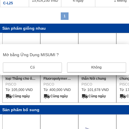
15,414,250
VND
4 ngày
1 Miếng
C-L25
1
Sản phẩm giống nhau
Mở bằng Ứng Dụng MISUMI ?
Có
Không
Nối chân không
Ống Nối
Loại nylon Thẳng
Đường
loại Thẳng cho ống
Fluoropolymer
thắn Nối chung
chun
chân không chung
PISCO
(FEP) (Thạch
PISCO
PISCO
Loại 
PISC
Từ :
105,000
VND
Từ :
400,000
VND
Từ :
101,678
VND
Từ :
1
Thẳng)
Cùng ngày
Cùng ngày
Cùng ngày
C
Sản phẩm bổ sung