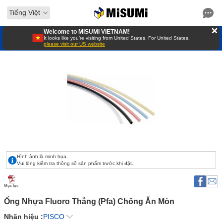
Tiếng Việt
Welcome to MISUMI VIETNAM!
It looks like you’re visiting from United States. For United States,
please visit our US website
Hình ảnh là minh họa.
Vui lòng kiểm tra thông số sản phẩm trước khi đặt.
Mục lục
Ống Nhựa Fluoro Thẳng (Pfa) Chống Ăn Mòn 
Nhãn hiệu :
PISCO