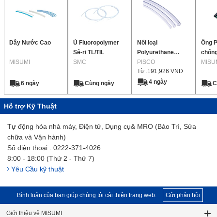
Dây Nước Cao
Ủ Fluoropolymer
Nối loại
Ống P
Sê-ri TL/TIL
Polyurethane
chốn
MISUMI
SMC
thẳng cho đường
PISCO
MISU
Từ :
191,926
VND
ống trong môi
trường sạch
4 ngày
6 ngày
Cùng ngày
C
Hỗ trợ Kỹ Thuật
Tự động hóa nhà máy, Điện tử, Dụng cụ& MRO (Bảo Trì, Sửa
chữa và Vận hành)
Số điện thoại : 0222-371-4026
8:00 - 18:00 (Thứ 2 - Thứ 7)
Yêu Cầu kỹ thuật
Bình luận của bạn giúp chúng tôi cải thiện trang web.
Gửi phản hồi
Giới thiệu về MISUMI