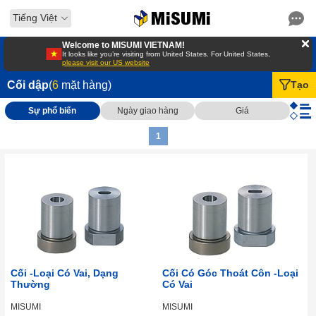
Tiếng Việt
Welcome to MISUMI VIETNAM!
It looks like you’re visiting from United States. For United States,
please visit our US website
Cối dập
(
6
mặt hàng)
Tạo
Sự phổ biến
Ngày giao hàng
Giá
1
Cối -Loại Có Vai, Dạng
Cối Có Góc Thoát Côn -Loại
Thường
Có Vai
MISUMI
MISUMI