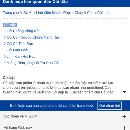
Danh mục liên quan đến Cối dập
Trang chủ MISUMI
Linh Kiện Khuôn Dập
Chày & Cối
Cối dập
Cối dập
Cối Chống Văng Rác
Cối Côn Ngược Chống Văng Rác
Cối Có Thổi Rác
Cối Làm Phôi
Linh Kiện Hút Rác
Miếng Đệm, Ống Hỗ Trợ Cho Cối
Cối dập
Cối dập sản phẩm từ danh mục Linh Kiện Khuôn Dập có thể được lựa
chọn dựa trên nhiều thông số kỹ thuật sản phẩm như undefined. Các
thương hiệu được đề xuất cho Cối dập là . Các sản phẩm của Cối dập
được cung cấp với tổng cộng undefined mặt hàng và các chi tiết sản phẩm
có thể dễ dàng được so sánh. Linh kiện và phụ kiện đúc khuôn. Nhiều loại
Bình luận của bạn giúp chúng tôi cải thiện trang web.
Gửi phản hồi
sản phẩm, giao hàng đúng hạn miễn phí và không có đơn hàng tối thiểu.
Giới thiệu về MISUMI
Về trang Web này