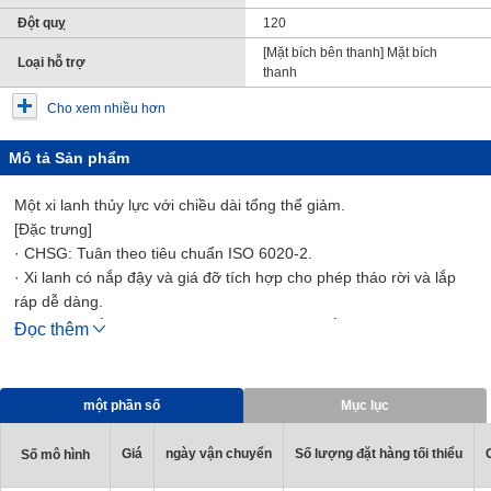
Đột quỵ
120
[Mặt bích bên thanh] Mặt bích
Loại hỗ trợ
thanh
Cho xem nhiều hơn
Mô tả Sản phẩm
Một xi lanh thủy lực với chiều dài tổng thể giảm.
[Đặc trưng]
· CHSG: Tuân theo tiêu chuẩn ISO 6020-2.
· Xi lanh có nắp đậy và giá đỡ tích hợp cho phép tháo rời và lắp
ráp dễ dàng.
· Tiết diện nắp nhỏ hơn so với xi lanh thanh giằng.
Đọc thêm
· CHDSG: Có công tắc tự động.
· CHSG: Không có công tắc tự động.
một phần số
Mục lục
Giá
ngày vận chuyển
Số lượng đặt hàng tối thiểu
Số mô hình