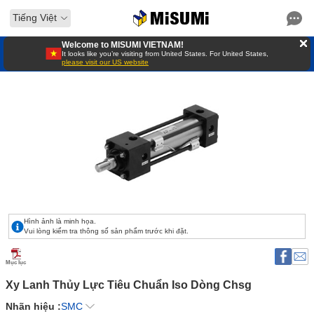
Tiếng Việt
Welcome to MISUMI VIETNAM!
It looks like you’re visiting from United States. For United States,
please visit our US website
Hình ảnh là minh họa.
Vui lòng kiểm tra thông số sản phẩm trước khi đặt.
Mục lục
Xy Lanh Thủy Lực Tiêu Chuẩn Iso Dòng Chsg 
Nhãn hiệu :
SMC