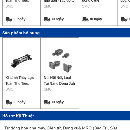
Tuân Thủ Tiêu
nhỏ gọn / Tác động
dòng CHN
Loại 
Chuẩn Jis, Tác
SMC
kép, Thanh đơn Sê-
SMC
SMC
Đơn 2
SMC
Động Kép: Dòng
ri CH□QB
Cq2
Đơn Ch2E / Ch2F /
30 ngày
30 ngày
30 ngày
C
Ch2G / Ch2H
Sản phẩm bổ sung
Xi Lãnh Thủy Lực
Nối Nối Nổi, Loại
Tuân Thủ Tiêu
Tải Nặng Dòng Jah
Chuẩn Jis, Tác
SMC
SMC
Động Kép: Dòng
Đơn Ch2E / Ch2F /
30 ngày
30 ngày
Ch2G / Ch2H
Hỗ trợ Kỹ Thuật
Tự động hóa nhà máy, Điện tử, Dụng cụ& MRO (Bảo Trì, Sửa