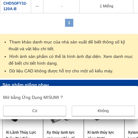
CHDSGFY32-
---
-
1 Miếng
120A-B
1
Tham khảo danh mục của nhà sản xuất để biết thông số kỹ
thuật và vật liệu chi tiết.
Hình ảnh sản phẩm có thể là hình ảnh đại diện. Xem danh mục
để biết chi tiết hình dạng.
Dữ liệu CAD không được hỗ trợ cho một số kiểu máy.
Sản phẩm giống nhau
Mở bằng Ứng Dụng MISUMI ?
Có
Không
Xi Lãnh Thủy Lực
Xy thủy lanh lực
Xi lanh thủy lực
Xylan