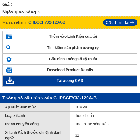
Giá :
---
Ngày giao hàng :
-
Cấu hình lại
Mã sản phẩm :
CHDSGFY32-120A-B
Thêm vào Linh Kiện của tôi
Tìm kiếm sản phẩm tương tự
Cấu hình Thông số kỹ thuật
Download Product Details
Tải xuống CAD
Thông số cấu hình của CHDSGFY32-120A-B
Áp suất định mức
16MPa
Loại xi lanh
Tiêu chuẩn
thanh chuyển động
Thanh tác động kép
Xi lanh Kích thước chỉ định danh
32
nghĩa