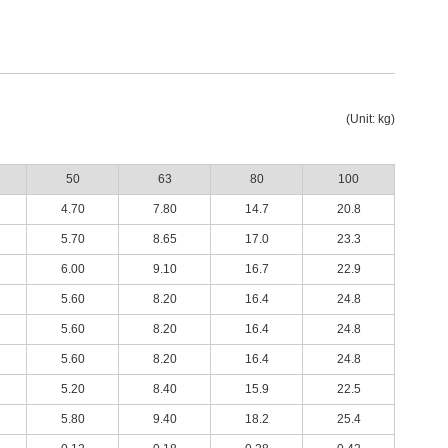
(Unit: kg)
50
63
80
100
4.70
7.80
14.7
20.8
5.70
8.65
17.0
23.3
6.00
9.10
16.7
22.9
5.60
8.20
16.4
24.8
5.60
8.20
16.4
24.8
5.60
8.20
16.4
24.8
5.20
8.40
15.9
22.5
5.80
9.40
18.2
25.4