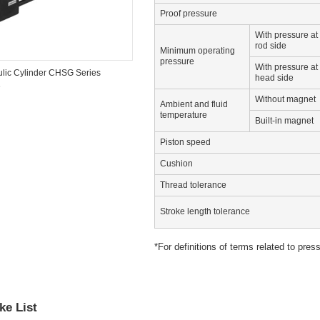
Proof pressure
With pressure at
rod side
Minimum operating
pressure
With pressure at
lic Cylinder CHSG Series
head side
e
Without magnet
Ambient and fluid
temperature
Built-in magnet
Piston speed
Cushion
Thread tolerance
Stroke length tolerance
*For definitions of terms related to pre
ke List