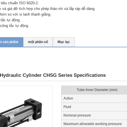
 tiêu chuẩn ISO 6020-2.
y và giá đỡ tích hợp cho phép tháo rời và lắp ráp dễ dàng.
 hơn so với xi lanh thanh giằng.
tắc tự động.
công tắc tự động.
ật sản phẩm
một phần số
Mục lục
Hydraulic Cylinder CHSG Series Specifications
Tube Inner Diameter (mm)
Action
Fluid
Nominal pressure
Maximum allowable working pressure