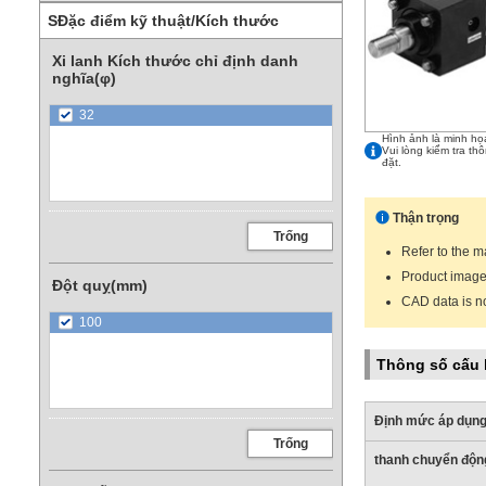
SĐặc điểm kỹ thuật/Kích thước
Xi lanh Kích thước chỉ định danh
nghĩa(φ)
32
Hình ảnh là minh họ
Vui lòng kiểm tra th
đặt.
Thận trọng
Trống
Refer to the m
Product images
Đột quỵ(mm)
CAD data is n
100
Thông số cấu
Định mức áp dụn
Trống
thanh chuyển độn