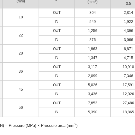
2
(mm)
(mm
)
3.5
OUT
804
2,814
18
IN
549
1,922
OUT
1,256
4,396
22
IN
876
3,066
OUT
1,963
6,871
28
IN
1,347
4,715
OUT
3,117
10,910
36
IN
2,099
7,346
OUT
5,026
17,591
45
IN
3,436
12,026
OUT
7,853
27,486
56
IN
5,390
18,865
2
 (N) = Pressure (MPa) × Pressure area (mm
)