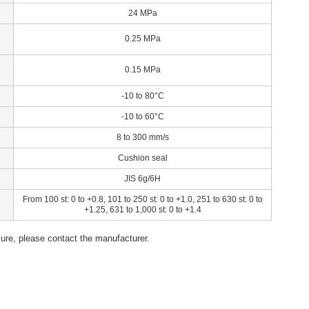
24 MPa
0.25 MPa
0.15 MPa
-10 to 80°C
-10 to 60°C
8 to 300 mm/s
Cushion seal
JIS 6g/6H
From 100 st: 0 to +0.8, 101 to 250 st: 0 to +1.0, 251 to 630 st: 0 to
+1.25, 631 to 1,000 st: 0 to +1.4
ssure, please contact the manufacturer.