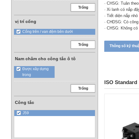
· CHSG: Tuân theo
Trống
· Xi lanh có nắp đậ
· Tiết diện nắp nhỏ
vị trí cổng
· CHDSG: Có công 
· CHSG: Không có 
Cổng trên / van đệm bên dưới
Trống
Thông số kỹ thu
Nam châm cho công tắc ô tô
Được xây dựng
trong
ISO Standard 
Trống
Công tắc
J59