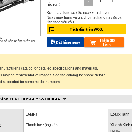
hàng
Đơn giá / Tổng số / Số ngày vận chuyển
Ngày giao hàng và giá cho mặt hàng này được
tính theo yêu cầu.
Trích dẫn trên WOS.
a.
Thêm giỏ
ông số sản phẩm trước khi
Đặt hàng ngay
hàng
anufacturer's catalog for detailed specifications and materials.
 may be representative images. See the catalog for shape details.
ot supported for some model numbers.
 hình của CHDSGFY32-100A-B-J59
g
16MPa
Loại xi lanh
g
Thanh tác động kép
Xi lanh Kích
nghĩa