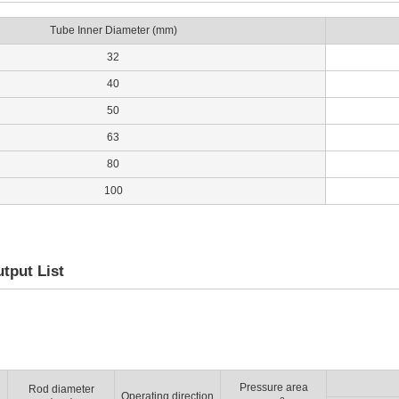
Tube Inner Diameter (mm)
32
40
50
63
80
100
tput List
Pressure area
Rod diameter
Operating direction