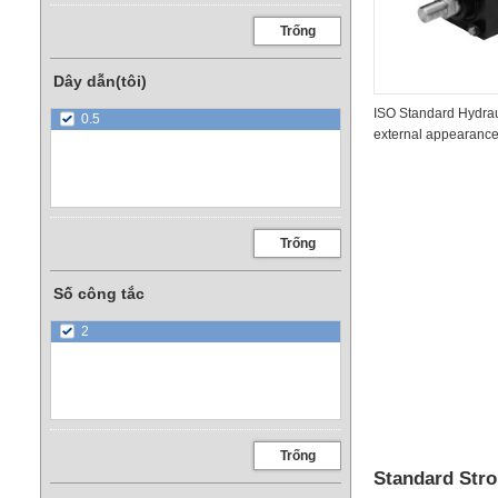
Trống
Dây dẫn(tôi)
ISO Standard Hydrau
0.5
external appearanc
Trống
Số công tắc
2
Trống
Standard Stro