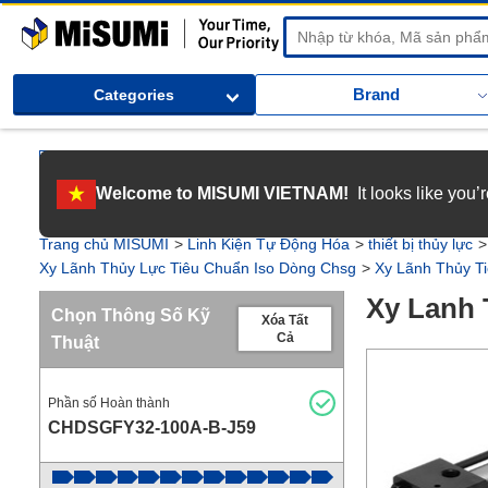
MiSUMi
Brand
Categories
[Tuyển dụng] Gia nhập MISUMI Việt Nam! Nắm bắt cơ hội bứt phá sự 
Welcome to MISUMI VIETNAM!
It looks like you
[Recruitment] We're hiring! Grab your ultimate career opportunity & en
Trang chủ MISUMI
Linh Kiện Tự Động Hóa
thiết bị thủy lực
Xy Lãnh Thủy Lực Tiêu Chuẩn Iso Dòng Chsg
Xy Lãnh Thủy T
Xy Lanh 
Chọn Thông Số Kỹ
Xóa Tất
Cả
Thuật
Phần số Hoàn thành
CHDSGFY32-100A-B-J59