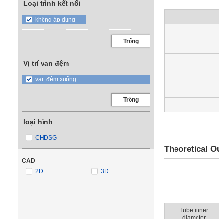
Loại trình kết nối
không áp dụng
Trống
Vị trí van đệm
van đệm xuống
Trống
loại hình
CHDSG
Theoretical Ou
CAD
2D
3D
Tube inner
diameter