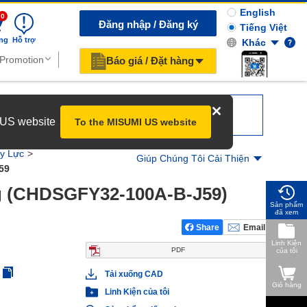
English
0
Đăng nhập / Đăng ký
Tiếng Việt
ng
Hỗ trợ
Khác
Báo giá / Đặt hàng
r US website
To the MISUMI US website
y Lực
Giúp Chúng Tôi Cải Thiện
59
g (CHDSGFY32-100A-B-J59)
Sản phẩm
đã xem
Share
Email
Linh Kiện
PDF
của tôi
Tải xuống CAD
Giỏ hàng
Linh Kiện của tôi