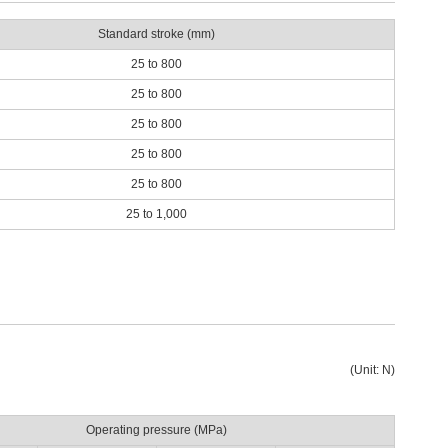
Standard stroke (mm)
25 to 800
25 to 800
25 to 800
25 to 800
25 to 800
25 to 1,000
(Unit: N)
Operating pressure (MPa)