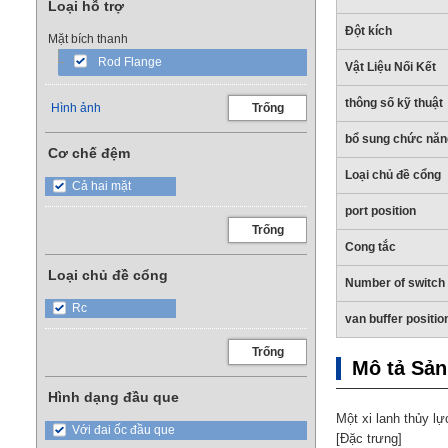
Loại hỗ trợ
Đột kích
Mặt bích thanh
Rod Flange
Vật Liệu Nối Kết
thông số kỹ thuật
Hình ảnh
Trống
bổ sung chức năn
Cơ chế đệm
Loại chủ đề cổng
Cả hai mặt
port position
Trống
Cong tắc
Loại chủ đề cổng
Number of switch
Rc
van buffer positio
Trống
Mô tả Sả
Hình dạng đầu que
Một xi lanh thủy lự
Với đai ốc đầu que
[Đặc trưng]