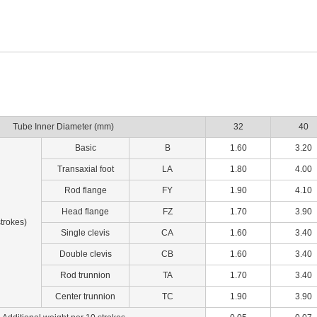
Tube Inner Diameter (mm)
32
40
Basic
B
1.60
3.20
Transaxial foot
LA
1.80
4.00
Rod flange
FY
1.90
4.10
Head flange
FZ
1.70
3.90
strokes)
Single clevis
CA
1.60
3.40
Double clevis
CB
1.60
3.40
Rod trunnion
TA
1.70
3.40
Center trunnion
TC
1.90
3.90