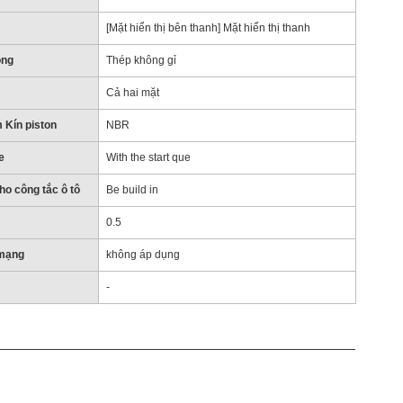
[Mặt hiển thị bên thanh] Mặt hiển thị thanh
ông
Thép không gỉ
Cả hai mặt
 Kín piston
NBR
e
With the start que
o công tắc ô tô
Be build in
0.5
 mạng
không áp dụng
-