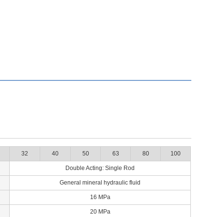
32
40
50
63
80
100
Double Acting: Single Rod
General mineral hydraulic fluid
16 MPa
20 MPa