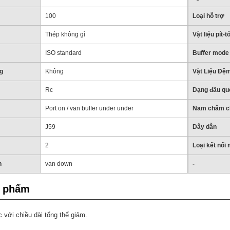
100
Loại hỗ trợ
Thép không gỉ
Vật liệu pít-t
ISO standard
Buffer mode
g
Không
Vật Liệu Đệm
Rc
Dạng đầu qu
Port on / van buffer under under
Nam châm ch
J59
Dây dẫn
2
Loại kết nối
n
van down
-
n phẩm
c với chiều dài tổng thể giảm.