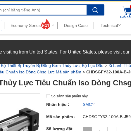
Search
Giỏ hà
nghiệp với chế độ đãi ngộ hấp dẫn.
Xem chi tiết
’re visiting from United States. For United States, please visit ou
joy top-tier benefits at MISUMI Vietnam.
See more
Bộ Thiết Bị Truyền Bị Động Bơm Thủy Lực, Bộ Lọc Dầu
Xi Lanh Thủ
iêu Chuẩn Iso Dòng Chsg Lực Mã sản phẩm
CHDSGFY32-100A-B-J
Thủy Lực Tiêu Chuẩn Iso Dòng Chs
So sánh sản phẩm này
Nhãn hiệu :
SMC
Mã sản phẩm :
CHDSGFY32-100A-B-J59
Số lượng đặt