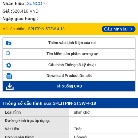
Nhãn hiệu :
SUNCO
Giá :
520,416
VND
Ngày giao hàng :
-
Cấu hình lại
Mã sản phẩm :
SPLITPIN-ST3W-4-18
Thêm vào Linh Kiện của tôi
Tìm kiếm sản phẩm tương tự
Cấu hình Thông số kỹ thuật
Download Product Details
Tải xuống CAD
Thông số cấu hình của SPLITPIN-ST3W-4-18
Loại hình
ghim chốt
Đường kính trục áp dụng.
-
Vật Liệu
Thép
Đơn vị bán hàng
Hộp/gói