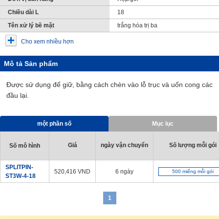
Chiều dài L
18
Tên xử lý bề mặt
trắng hóa trị ba
Cho xem nhiều hơn
Mô tả Sản phẩm
Được sử dụng để giữ, bằng cách chèn vào lỗ trục và uốn cong các
đầu lại.
một phần số
Mục lục
Giá
ngày vận chuyển
Số lượng mỗi gói
Số mô hình
SPLITPIN-
520,416
VND
6 ngày
500 miếng mỗi gói
ST3W-4-18
1