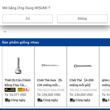
Ghim chia MISUMI có thể tái sử dụng được không?
Mở bằng Ứng Dụng MISUMI ?
Nói chung, không nên tái sử dụng chốt chẻ vì việc uốn cong
Có
Không
và duỗi thẳng chúng sẽ làm yếu vật liệu, giảm độ tin cậy.
Sản phẩm giống nhau
Thiết Bị Cân Chỉnh
Chốt Thẻ Inox 【9-
Chốt Thẻ 【4-200
ghim
Bằng Chịu Tải
130 miếng mỗi
miếng mỗi gói】
miếng
84
Trọng Cao Bằng
gói】
TRUSCO NAKAYAMA
TRUSCO NAKAYAMA
HEIW
Từ :
55,077
VND
Từ :
234,000
VND
Từ :
134,000
VND
Từ :
6
Cao Su Chống
Trượt
Cùng ngày
Cùng ngày
Cùng ngày
6