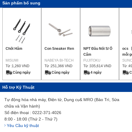
Sản phẩm bổ sung
Chốt Hâm
Con Sneaker Ren
NPT Đầu Nối S/ Ổ
ocs 
Cắm
mỗi 
MISUMI
NABEYA BI-TECH
FUJITOKU
SUN
Từ :
1,260
VND
Từ :
251,366
VND
Từ :
335,614
VND
Từ :
4
Cùng ngày
Cùng ngày
4 ngày
C
Hỗ trợ Kỹ Thuật
Tự động hóa nhà máy, Điện tử, Dụng cụ& MRO (Bảo Trì, Sửa
chữa và Vận hành)
Số điện thoại : 0222-371-4026
8:00 - 18:00 (Thứ 2 - Thứ 7)
Yêu Cầu kỹ thuật