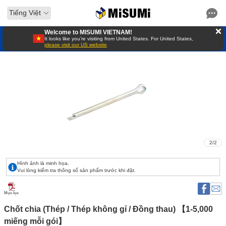
Tiếng Việt
Welcome to MISUMI VIETNAM!
It looks like you’re visiting from United States. For United States,
please visit our US website
2
/
2
Hình ảnh là minh họa.
Vui lòng kiểm tra thông số sản phẩm trước khi đặt.
Mục lục
Chốt chia (Thép / Thép không gỉ / Đồng thau) 【1-5,000 
miếng mỗi gói】 