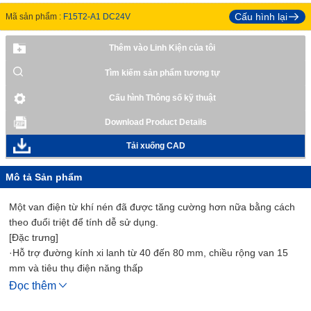
Cấu hình lại
Mã sản phẩm :
F15T2-A1 DC24V
Thêm vào Linh Kiện của tôi
Tìm kiếm sản phẩm tương tự
Cấu hình Thông số kỹ thuật
Download Product Details
Tải xuống CAD
Mô tả Sản phẩm
Một van điện từ khí nén đã được tăng cường hơn nữa bằng cách
theo đuổi triệt để tính dễ sử dụng.
[Đặc trưng]
·Hỗ trợ đường kính xi lanh từ 40 đến 80 mm, chiều rộng van 15
mm và tiêu thụ điện năng thấp
·Cung cấp một dạng van điện từ mới với nhiều biến thể như loại
Đọc thêm
đơn/đôi và phụ kiện giảm tốc