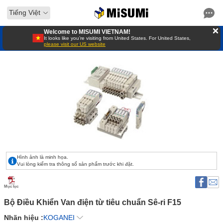
Tiếng Việt
Welcome to MISUMI VIETNAM!
It looks like you’re visiting from United States. For United States,
please visit our US website
Hình ảnh là minh họa.
Vui lòng kiểm tra thông số sản phẩm trước khi đặt.
Mục lục
Bộ Điều Khiển Van điện từ tiêu chuẩn Sê-ri F15 
Nhãn hiệu :
KOGANEI