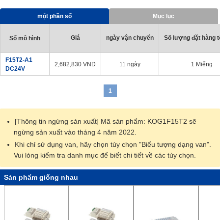
[Ứng Dụng]
・ Tương thích với các thiết bị khí nén và dây chuyền sản xuất
một phần số
Mục lục
trong mọi ngành nghề
Giá
ngày vận chuyển
Số lượng đặt hàng tố
Số mô hình
F15T2-A1
2,682,830
VND
11 ngày
1 Miếng
DC24V
1
[Thông tin ngừng sản xuất] Mã sản phẩm: KOG1F15T2 sẽ
ngừng sản xuất vào tháng 4 năm 2022.
Khi chỉ sử dụng van, hãy chọn tùy chọn "Biểu tượng dạng van".
Vui lòng kiểm tra danh mục để biết chi tiết về các tùy chọn.
Sản phẩm giống nhau