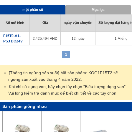
[Ứng Dụng]
・ Tương thích với các thiết bị khí nén và dây chuyền sản xuất
một phần số
Mục lục
trong mọi ngành nghề
Giá
ngày vận chuyển
Số lượng đặt hàng tố
Số mô hình
F15T0-A1-
2,425,494
VND
12 ngày
1 Miếng
PS3 DC24V
1
[Thông tin ngừng sản xuất] Mã sản phẩm: KOG1F15T2 sẽ
ngừng sản xuất vào tháng 4 năm 2022.
Khi chỉ sử dụng van, hãy chọn tùy chọn "Biểu tượng dạng van".
Vui lòng kiểm tra danh mục để biết chi tiết về các tùy chọn.
Sản phẩm giống nhau