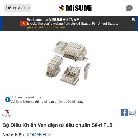
Tiếng Việt
Welcome to MISUMI VIETNAM!
It looks like you’re visiting from United States. For United States,
please visit our US website
Hình ảnh là minh họa.
Vui lòng kiểm tra thông số sản phẩm trước khi đặt.
Mục lục
Bộ Điều Khiển Van điện từ tiêu chuẩn Sê-ri F15 
Nhãn hiệu :
KOGANEI