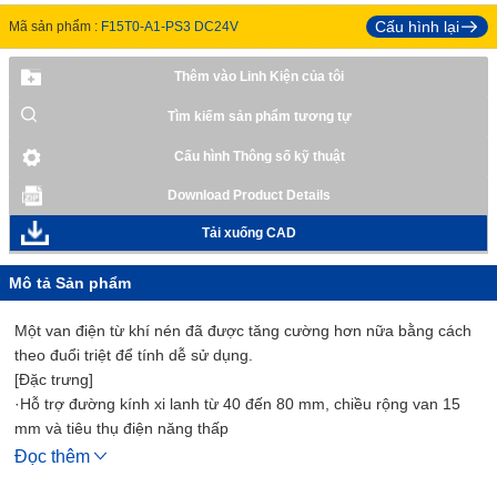
Cấu hình lại
Mã sản phẩm :
F15T0-A1-PS3 DC24V
Thêm vào Linh Kiện của tôi
Tìm kiếm sản phẩm tương tự
Cấu hình Thông số kỹ thuật
Download Product Details
Tải xuống CAD
Mô tả Sản phẩm
Một van điện từ khí nén đã được tăng cường hơn nữa bằng cách
theo đuổi triệt để tính dễ sử dụng.
[Đặc trưng]
·Hỗ trợ đường kính xi lanh từ 40 đến 80 mm, chiều rộng van 15
mm và tiêu thụ điện năng thấp
·Cung cấp một dạng van điện từ mới với nhiều biến thể như loại
Đọc thêm
đơn/đôi và phụ kiện giảm tốc