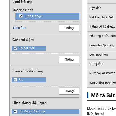
Loại hỗ trợ
Đột kích
Mặt bích thanh
Rod Flange
Vật Liệu Nối Kết
thông số kỹ thuật
Hình ảnh
Trống
bổ sung chức năn
Cơ chế đệm
Loại chủ đề cổng
Cả hai mặt
port position
Trống
Cong tắc
Loại chủ đề cổng
Number of switch
Rc
van buffer positio
Trống
Mô tả Sả
Hình dạng đầu que
Một xi lanh thủy lự
Với đai ốc đầu que
[Đặc trưng]