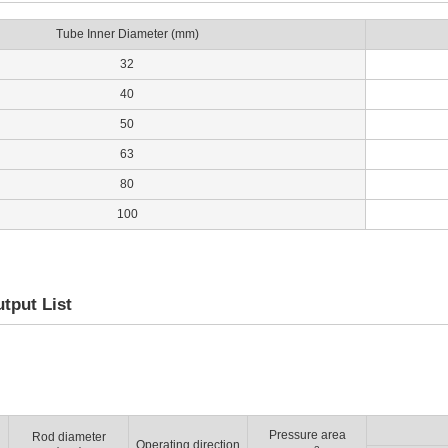
Tube Inner Diameter (mm)
32
40
50
63
80
100
tput List
Pressure area
Rod diameter
Operating direction