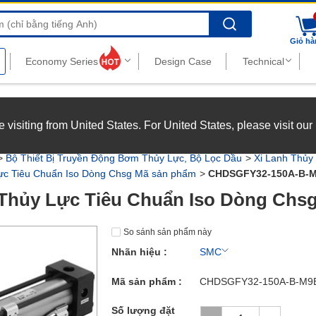
Search
Giỏ hà
nghiệp với chế độ đãi ngộ hấp dẫn.
Xem chi tiết
’re visiting from United States. For United States, please visit ou
joy top-tier benefits at MISUMI Vietnam.
See more
Bộ Thiết Bị Truyền Động Bơm Thủy Lực, Bộ Lọc Dầu
Xi Lanh Thủy
ực Tiêu Chuẩn Iso Dòng Chsg Mã sản phẩm
CHDSGFY32-150A-B-
 Thủy Lực Tiêu Chuẩn Iso Dòng Ch
So sánh sản phẩm này
Nhãn hiệu :
SMC
Mã sản phẩm :
CHDSGFY32-150A-B-M
Số lượng đặt