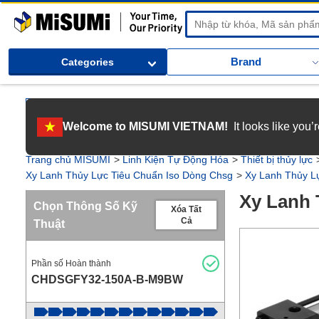
MiSUMi
Brand
Categories
[Tuyển dụng] Gia nhập MISUMI Việt Nam! Nắm bắt cơ hội bứt phá sự 
Welcome to MISUMI VIETNAM!
It looks like you
[Recruitment] We're hiring! Grab your ultimate career opportunity & en
Trang chủ MISUMI
Linh Kiện Tự Động Hóa
Thiết bị thủy lực
Xy Lanh Thủy Lực Tiêu Chuẩn Iso Dòng Chsg
Xy Lanh Thủy L
Xy Lanh
Chọn Thông Số Kỹ
Xóa Tất
Cả
Thuật
Phần số Hoàn thành
CHDSGFY32-150A-B-M9BW