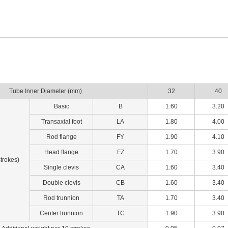
Tube Inner Diameter (mm)
32
40
Basic
B
1.60
3.20
Transaxial foot
LA
1.80
4.00
Rod flange
FY
1.90
4.10
Head flange
FZ
1.70
3.90
strokes)
Single clevis
CA
1.60
3.40
Double clevis
CB
1.60
3.40
Rod trunnion
TA
1.70
3.40
Center trunnion
TC
1.90
3.90