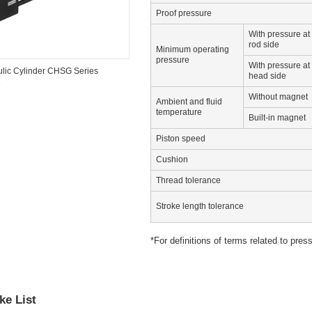
Proof pressure
With pressure at
rod side
Minimum operating
pressure
With pressure at
lic Cylinder CHSG Series
head side
e
Without magnet
Ambient and fluid
temperature
Built-in magnet
Piston speed
Cushion
Thread tolerance
Stroke length tolerance
*For definitions of terms related to pre
ke List