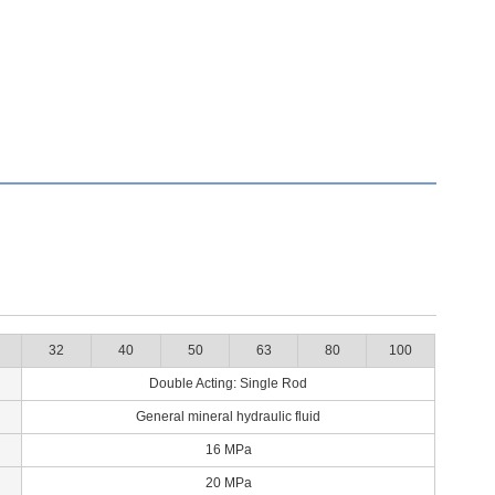
32
40
50
63
80
100
Double Acting: Single Rod
General mineral hydraulic fluid
16 MPa
20 MPa