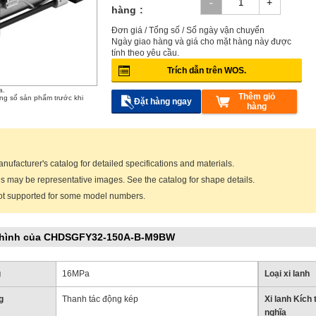
hàng
Đơn giá / Tổng số / Số ngày vận chuyển
Ngày giao hàng và giá cho mặt hàng này được
tính theo yêu cầu.
Trích dẫn trên WOS.
a.
Thêm giỏ
ông số sản phẩm trước khi
Đặt hàng ngay
hàng
anufacturer's catalog for detailed specifications and materials.
 may be representative images. See the catalog for shape details.
ot supported for some model numbers.
 hình của CHDSGFY32-150A-B-M9BW
g
16MPa
Loại xi lanh
g
Thanh tác động kép
Xi lanh Kích
nghĩa