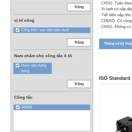
· CHSG: Tuân theo
Trống
· Xi lanh có nắp đậ
· Tiết diện nắp nhỏ
vị trí cổng
· CHDSG: Có công 
· CHSG: Không có 
Cổng trên / van đệm bên dưới
Trống
Thông số kỹ thu
Nam châm cho công tắc ô tô
Được xây dựng
trong
ISO Standard 
Trống
Công tắc
M9BW