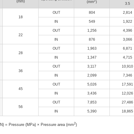
2
(mm)
(mm
)
3.5
OUT
804
2,814
18
IN
549
1,922
OUT
1,256
4,396
22
IN
876
3,066
OUT
1,963
6,871
28
IN
1,347
4,715
OUT
3,117
10,910
36
IN
2,099
7,346
OUT
5,026
17,591
45
IN
3,436
12,026
OUT
7,853
27,486
56
IN
5,390
18,865
2
 (N) = Pressure (MPa) × Pressure area (mm
)