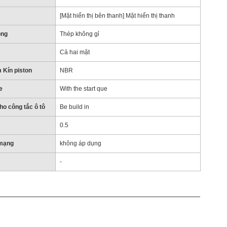
[Mặt hiển thị bên thanh] Mặt hiển thị thanh
ông
Thép không gỉ
Cả hai mặt
 Kín piston
NBR
e
With the start que
o công tắc ô tô
Be build in
0.5
 mạng
không áp dụng
-