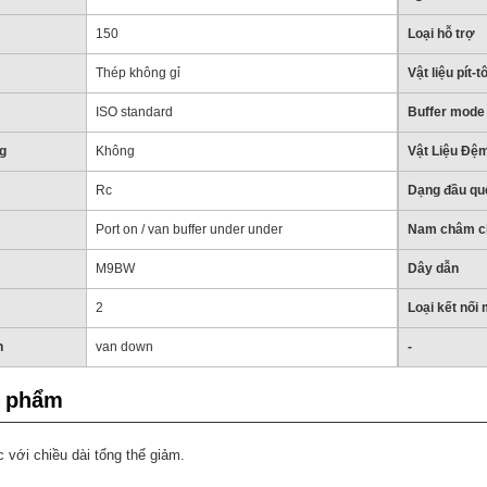
150
Loại hỗ trợ
Thép không gỉ
Vật liệu pít-t
ISO standard
Buffer mode
g
Không
Vật Liệu Đệm
Rc
Dạng đầu qu
Port on / van buffer under under
Nam châm ch
M9BW
Dây dẫn
2
Loại kết nối
n
van down
-
n phẩm
c với chiều dài tổng thể giảm.