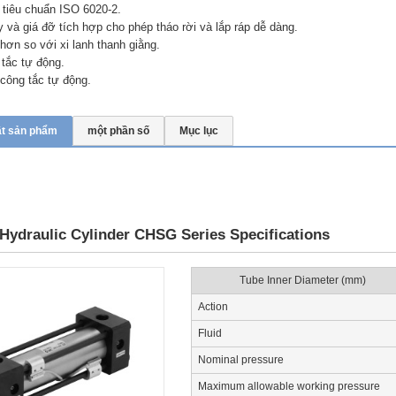
 tiêu chuẩn ISO 6020-2.
y và giá đỡ tích hợp cho phép tháo rời và lắp ráp dễ dàng.
 hơn so với xi lanh thanh giằng.
tắc tự động.
công tắc tự động.
ật sản phẩm
một phần số
Mục lục
Hydraulic Cylinder CHSG Series Specifications
Tube Inner Diameter (mm)
Action
Fluid
Nominal pressure
Maximum allowable working pressure