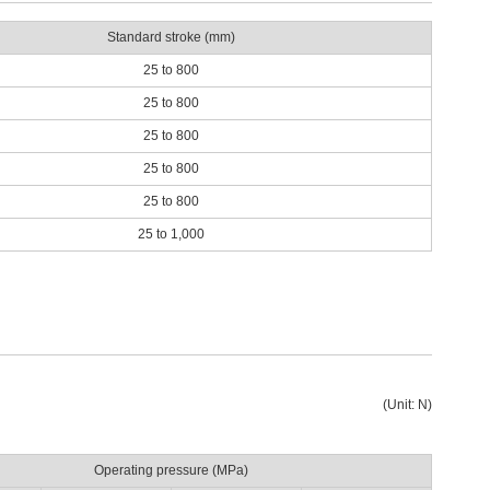
Standard stroke (mm)
25 to 800
25 to 800
25 to 800
25 to 800
25 to 800
25 to 1,000
(Unit: N)
Operating pressure (MPa)