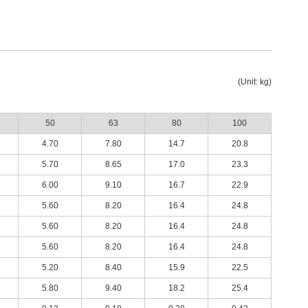
(Unit: kg)
50
63
80
100
4.70
7.80
14.7
20.8
5.70
8.65
17.0
23.3
6.00
9.10
16.7
22.9
5.60
8.20
16.4
24.8
5.60
8.20
16.4
24.8
5.60
8.20
16.4
24.8
5.20
8.40
15.9
22.5
5.80
9.40
18.2
25.4