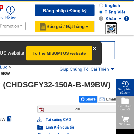
English
0
Đăng nhập / Đăng ký
Tiếng Việt
ng
Hỗ trợ
Khác
Báo giá / Đặt hàng
r US website
To the MISUMI US website
 Lực
Giúp Chúng Tôi Cải Thiện
M9BW
sg (CHDSGFY32-150A-B-M9BW)
Sản phẩm
đã xem
Share
Email
Linh Kiện
PDF
của tôi
9BW
Tải xuống CAD
Giỏ hàng
Linh Kiện của tôi