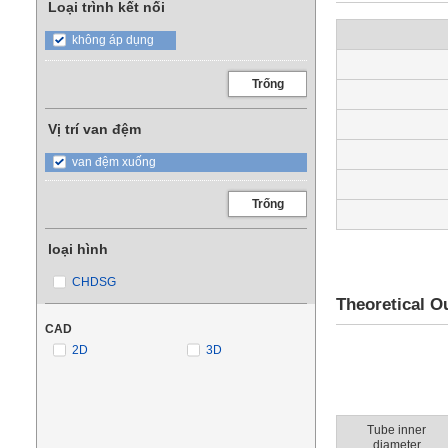
Loại trình kết nối
không áp dụng
Trống
Vị trí van đệm
van đệm xuống
Trống
loại hình
CHDSG
Theoretical Ou
CAD
2D
3D
Tube inner
diameter