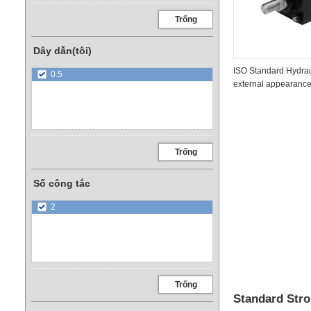
Trống
Dây dẫn(tôi)
ISO Standard Hydrau
0.5
external appearanc
Trống
Số công tắc
2
Trống
Standard Stro