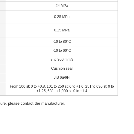
24 MPa
0.25 MPa
0.15 MPa
-10 to 80°C
-10 to 60°C
8 to 300 mm/s
Cushion seal
JIS 6g/6H
From 100 st: 0 to +0.8, 101 to 250 st: 0 to +1.0, 251 to 630 st: 0 to
+1.25, 631 to 1,000 st: 0 to +1.4
ssure, please contact the manufacturer.