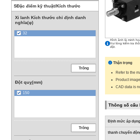
SĐặc điểm kỹ thuật/Kích thước
Xi lanh Kích thước chỉ định danh
nghĩa(φ)
32
Hình ảnh là minh họ
Vui lòng kiểm tra th
đặt.
Thận trọng
Trống
Refer to the m
Product images
Đột quỵ(mm)
CAD data is n
150
Thông số cấu
Định mức áp dụn
Trống
thanh chuyển độn