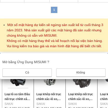
1
Một số mặt hàng dự kiến sẽ ngừng sản xuất kể từ cuối tháng 3
năm 2023. Nhà sản xuất giữ các mặt hàng đã sản xuất nhưng
chúng không có sẵn với MISUMI.
Không có mặt hàng thay thế và kế hoạch nối lại việc bán hàng.
Vui lòng kiểm tra báo giá và màn hình đặt hàng để biết chi tiết.
Sản phẩm giống nhau
Mở bằng Ứng Dụng MISUMI ?
Có
Không
Loại lò xo tấm Đầu
Loại khớp nối trục
Loại khớp nối trục
Loại 
nối trục chính xác,
chính xác-lò xo,
chính xác-lò xo,
chính
Sê-ri LCS-M
SAKAI
Sê-ri TAS-C
SAKAI
Sê-ri LCS-T7
SAKAI
Sê-ri
SAKA