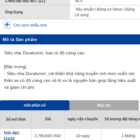
Chiều dài đầy đủ L (LL)
56.5
Tiêu chuẩn / Động cơ Servo / Động
Ứng Dụng
cơ xung
Cho xem nhiều hơn
Mô tả Sản phẩm
Siêu nhẹ Duralumin, loại có độ cứng cao.
[Đặc trưng]
· Siêu nhẹ Duralumin, cải thiện khả năng truyền mô-men xoắn với
thân xe có độ cứng cao và lò xo lá nguyên bản giúp tăng hiệu suất
và giảm chi phí.
một phần số
Mục lục
Giá
ngày vận chuyển
Số lượng đặt hàng tố
Số mô hình
TAD-48C-
2,790,845
VND
10 ngày
1 Miếng
12X20