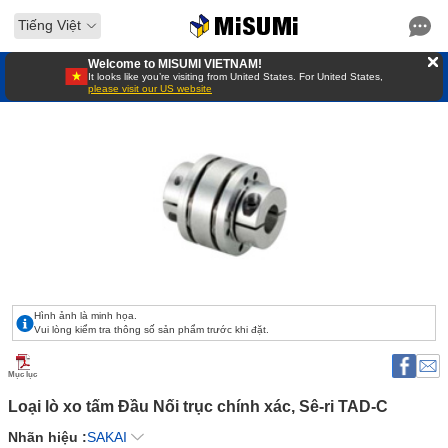
Tiếng Việt
Welcome to MISUMI VIETNAM!
It looks like you’re visiting from United States. For United States,
please visit our US website
Hình ảnh là minh họa.
Vui lòng kiểm tra thông số sản phẩm trước khi đặt.
Mục lục
Loại lò xo tấm Đầu Nối trục chính xác, Sê-ri TAD-C 
Nhãn hiệu :
SAKAI