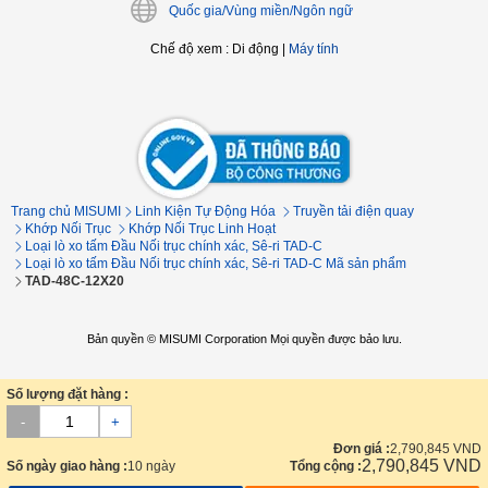
Quốc gia/Vùng miền/Ngôn ngữ
Chế độ xem
:
Di động
|
Máy tính
Trang chủ MISUMI
Linh Kiện Tự Động Hóa
Truyền tải điện quay
Khớp Nối Trục
Khớp Nối Trục Linh Hoạt
Loại lò xo tấm Đầu Nối trục chính xác, Sê-ri TAD-C
Loại lò xo tấm Đầu Nối trục chính xác, Sê-ri TAD-C Mã sản phẩm
TAD-48C-12X20
Bản quyền © MISUMI Corporation Mọi quyền được bảo lưu.
Số lượng đặt hàng :
-
+
Đơn giá :
2,790,845
VND
2,790,845
VND
Số ngày giao hàng :
10 ngày
Tổng cộng :