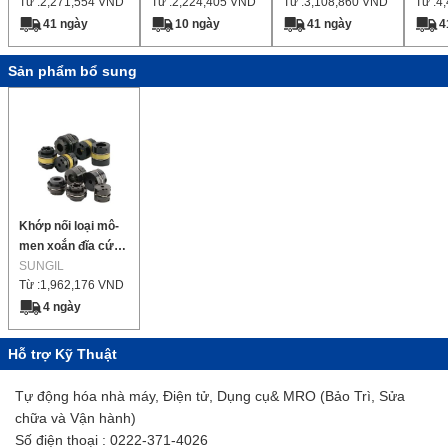
Từ :
2,271,554
VND
Từ :
2,224,405
VND
Từ :
3,108,860
VND
Từ :
4
41 ngày
10 ngày
41 ngày
4
Sản phẩm bổ sung
Khớp nối loại mô-
men xoắn đĩa cứng
(Sê-ri SHD)
SUNGIL
Từ :
1,962,176
VND
4 ngày
Hỗ trợ Kỹ Thuật
Tự động hóa nhà máy, Điện tử, Dụng cụ& MRO (Bảo Trì, Sửa
chữa và Vận hành)
Số điện thoại : 0222-371-4026