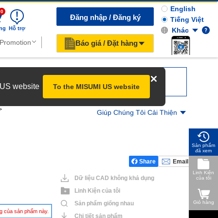
English
0
Đăng nhập / Đăng ký
Tiếng Việt
ng
Hỗ trợ
Khác
Báo giá / Đặt hàng
r US website
To the MISUMI US website
Giúp Chúng Tôi Cải Thiện
Sản phẩm
đã xem
Share
Email
Linh Kiện
Dữ liệu CAD không khả dụng
của tôi
Linh Kiện của tôi
Giỏ hàng
Sản phẩm giống nhau
àng của sản phẩm này.
Chi tiết sản phẩm