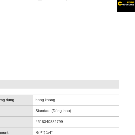
ứng dụng
hang khong
Standard (Đồng thau)
4518340882799
mount
R(PT) 1/4"