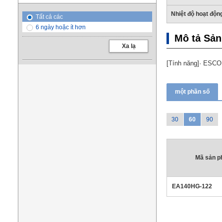
Nhiệt độ hoạt độn
Tất cả các
6 ngày hoặc ít hơn
Mô tả Sả
Xa lạ
[Tính năng]· ESCO C
một phần số
30
60
90
Mã sản 
EA140HG-122