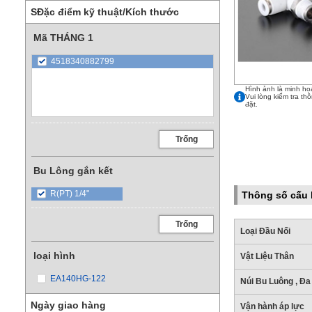
SĐặc điểm kỹ thuật/Kích thước
Mã THÁNG 1
4518340882799
Hình ảnh là minh họ
Vui lòng kiểm tra th
đặt.
Trống
Bu Lông gắn kết
R(PT) 1/4"
Thông số cấu 
Trống
Loại Đầu Nối
loại hình
Vật Liệu Thân
EA140HG-122
Núi Bu Luông , Đa
Ngày giao hàng
Vận hành áp lực