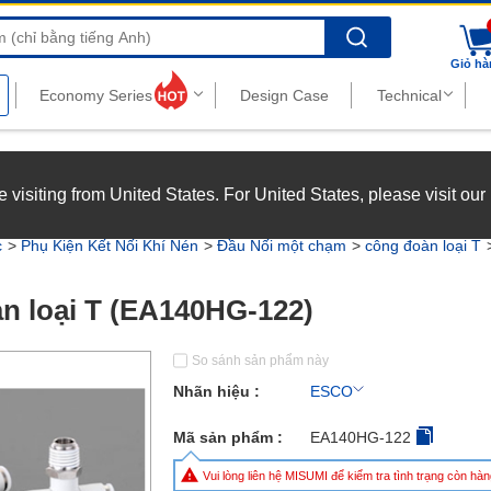
Search
Giỏ hà
nghiệp với chế độ đãi ngộ hấp dẫn.
Xem chi tiết
’re visiting from United States. For United States, please visit ou
joy top-tier benefits at MISUMI Vietnam.
See more
c
Phụ Kiện Kết Nối Khí Nén
Đầu Nối một chạm
công đoàn loại T
n loại T (EA140HG-122)
So sánh sản phẩm này
Nhãn hiệu :
ESCO
Mã sản phẩm :
EA140HG-122
Vui lòng liên hệ MISUMI để kiểm tra tình trạng còn h