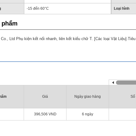
g
-15 đến 60°C
Loại hình
n phẩm
o., Ltd Phụ kiện kết nối nhanh, liên kết kiểu chữ T. [Các loại Vật Liệu]·Tiê
phẩm
Giá
Ngày giao hàng
Số 
396,506
VND
6 ngày