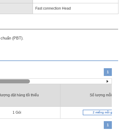
Fast connection Head
u chuẩn (PBT).
1
lượng đặt hàng tối thiểu
Số lượng mỗi gói
1
Gói
2 miếng mỗi gói
1