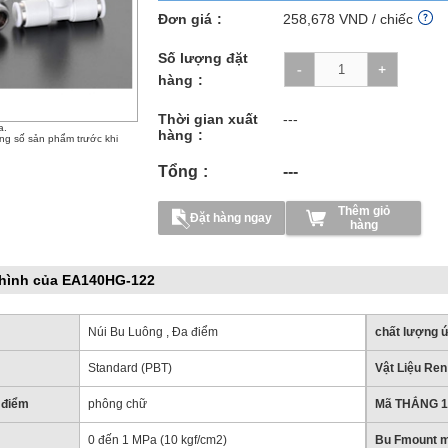
Đơn giá
258,678
VND
/ chiếc
Số lượng đặt
hàng
Thời gian xuất
---
a.
hàng
ông số sản phẩm trước khi
Tổng
---
Thêm giỏ
Đặt hàng ngay
hàng
hình của EA140HG-122
Núi Bu Luông , Đa điểm
chất lượng 
Standard (PBT)
Vật Liệu Ren
 điểm
phông chữ
Mã THẮNG 1
0 đến 1 MPa (10 kgf/cm2)
Bu Fmount 