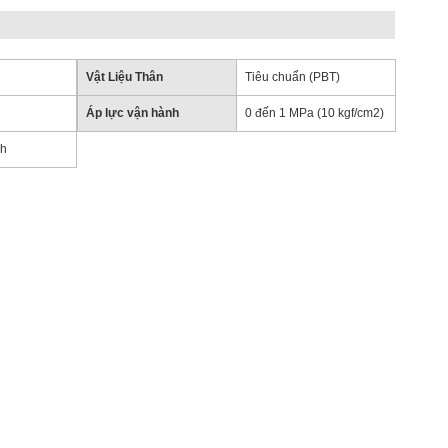
Vật Liệu Thân
Tiêu chuẩn (PBT)
Áp lực vận hành
0 đến 1 MPa (10 kgf/cm2)
nh