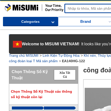
MiSUMi
Brand
Categories
[Tuyển dụng] Gia nhập MISUMI Việt Nam! Nắm bắt cơ hội bứt phá sự 
Welcome to MISUMI VIETNAM!
It looks like you
[Recruitment] We're hiring! Grab your ultimate career opportunity & en
Trang chủ MISUMI
Linh Kiện Tự Động Hóa
Khí nén, Thủy lự
công đoàn loại T Mã sản phẩm
EA140HG-122
công đoà
Chọn Thông Số Kỹ
Xóa Tất
Cả
Thuật
Chọn Thông Số Kỹ Thuật các thông
số kỹ thuật còn lại