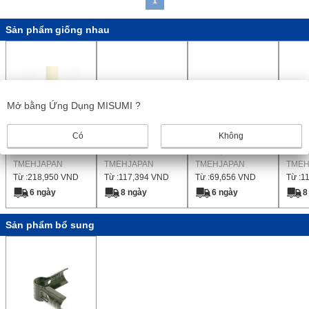
1
Sản phẩm giống nhau
Mở bằng Ứng Dụng MISUMI ?
Có
Không
Bộ Khớp Kim Loại
Bộ phận kết nối
Thành phần kết nối
Thành
GA-2S
kim loại, G-160S
kim loại, G-12S
kim l
TMEHJAPAN
TMEHJAPAN
TMEHJAPAN
TMEH
Từ :
218,950
VND
Từ :
117,394
VND
Từ :
69,656
VND
Từ :
1
6 ngày
8 ngày
6 ngày
8
Sản phẩm bổ sung