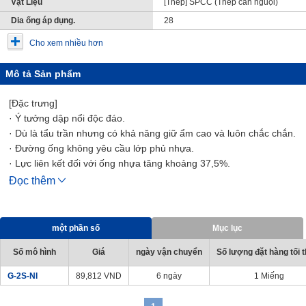
Vật Liệu
[Thép] SPCC (Thép cán nguội)
Dia ống áp dụng.
28
Cho xem nhiều hơn
Mô tả Sản phẩm
[Đặc trưng]
· Ý tưởng dập nổi độc đáo.
· Dù là tẩu trần nhưng có khả năng giữ ẩm cao và luôn chắc chắn.
· Đường ống không yêu cầu lớp phủ nhựa.
· Lực liên kết đối với ống nhựa tăng khoảng 37,5%.
· Có thể được sử dụng cho các ống nhựa hiện có, tương tự như
Đọc thêm
mối nối trước đó.
một phần số
Mục lục
Số mô hình
Giá
ngày vận chuyển
Số lượng đặt hàng tối t
G-2S-NI
89,812
VND
6 ngày
1 Miếng