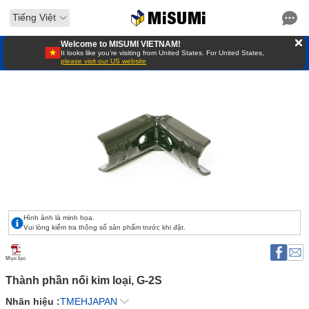
Tiếng Việt
Welcome to MISUMI VIETNAM!
It looks like you’re visiting from United States. For United States,
please visit our US website
Hình ảnh là minh họa.
Vui lòng kiểm tra thông số sản phẩm trước khi đặt.
Mục lục
Thành phần nối kim loại, G-2S 
Nhãn hiệu :
TMEHJAPAN