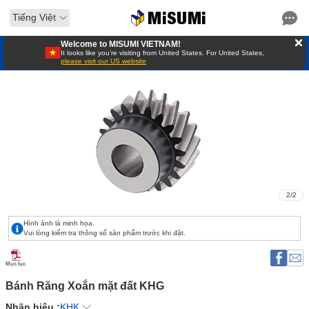
Tiếng Việt
Welcome to MISUMI VIETNAM!
It looks like you’re visiting from United States. For United States,
please visit our US website
2
/
2
Hình ảnh là minh họa.
Vui lòng kiểm tra thông số sản phẩm trước khi đặt.
Mục lục
Bánh Răng Xoắn mặt đất KHG 
Nhãn hiệu :
KHK