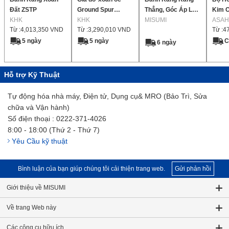
Đất ZSTP
Ground Spur
Thẳng, Góc Áp Lực
Kim C
KHK
KRHG
KHK
20°, Mô-đun 2.0
MISUMI
Lỗ Kh
ASAH
Từ :
4,013,350
VND
Từ :
3,290,010
VND
Từ :
4
Vít Đị
Ucfl
5 ngày
5 ngày
C
6 ngày
Hỗ trợ Kỹ Thuật
Tự động hóa nhà máy, Điện tử, Dụng cụ& MRO (Bảo Trì, Sửa
chữa và Vận hành)
Số điện thoại : 0222-371-4026
8:00 - 18:00 (Thứ 2 - Thứ 7)
Yêu Cầu kỹ thuật
Bình luận của bạn giúp chúng tôi cải thiện trang web.
Gửi phản hồi
Giới thiệu về MISUMI
Về trang Web này
Các công cụ hữu ích