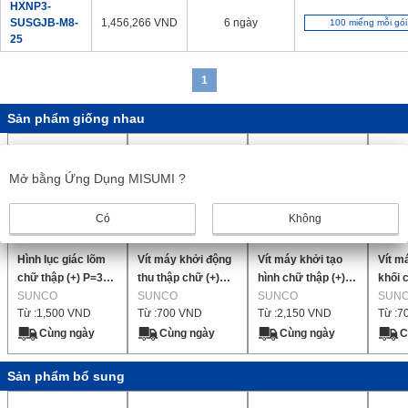
HXNP3-
SUSGJB-M8-
1,456,266
VND
6 ngày
100 miếng mỗi gói
25
1
Sản phẩm giống nhau
Mở bằng Ứng Dụng MISUMI ?
Có
Không
Hình lục giác lõm
Vít máy khởi động
Vít máy khởi tạo
Vít m
chữ thập (+) P=3
thu thập chữ (+)
hình chữ thập (+)
khối 
(lắp nhanh SW+JIS
SUNCO
P=3 (lắp ráp
SUNCO
P=3 (dành cho tấm
SUNCO
P=4 (
SUN
Từ :
1,500
VND
Từ :
700
VND
Từ :
2,150
VND
Từ :
7
W) 【1-2,000 miếng
SW+JIS W) 【1-
cụm) (lắp ráp
gọn 
mỗi gói】
4,000 miếng mỗi
SW+JIS W) 【1-
【1-7,
Cùng ngày
Cùng ngày
Cùng ngày
C
gói】
2,000 miếng mỗi
mỗi 
gói】
Sản phẩm bổ sung