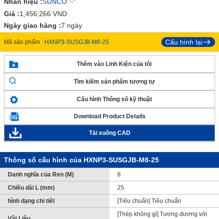
Nhãn hiệu :
SUNCO
Giá :
1,456,266
VND
Ngày giao hàng :
7 ngày
Cấu hình lại
Mã sản phẩm :
HXNP3-SUSGJB-M8-25
Thêm vào Linh Kiện của tôi
Tìm kiếm sản phẩm tương tự
Cấu hình Thông số kỹ thuật
Download Product Details
Tải xuống CAD
Thông số cấu hình của HXNP3-SUSGJB-M8-25
Danh nghĩa của Ren (M)
8
Chiều dài L (mm)
25
hình dạng chi tiết
[Tiêu chuẩn] Tiêu chuẩn
[Thép không gỉ] Tương đương với
Vật Liệu