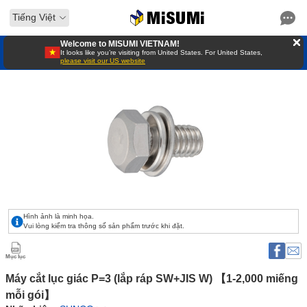
Tiếng Việt
Welcome to MISUMI VIETNAM!
It looks like you’re visiting from United States. For United States,
please visit our US website
Hình ảnh là minh họa.
Vui lòng kiểm tra thông số sản phẩm trước khi đặt.
Mục lục
Máy cắt lục giác P=3 (lắp ráp SW+JIS W) 【1-2,000 miếng 
mỗi gói】 