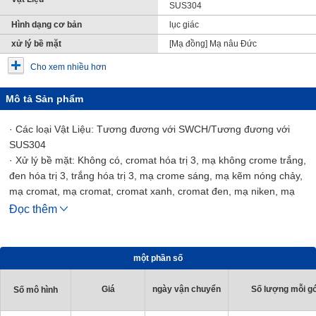
SUS304
Hình dạng cơ bản
lục giác
xử lý bề mặt
[Mạ đồng] Mạ nâu Đức
Cho xem nhiều hơn
Mô tả Sản phẩm
· Các loại Vật Liệu: Tương đương với SWCH/Tương đương với
SUS304
· Xử lý bề mặt: Không có, cromat hóa trị 3, mạ không crome trắng,
đen hóa trị 3, trắng hóa trị 3, mạ crome sáng, mạ kẽm nóng chảy,
mạ cromat, mạ cromat, cromat xanh, cromat đen, mạ niken, mạ
crom, anot đen, dacrotized, tiếng Đức, mạ nâu, Lafre, sơn đen,
Đọc thêm
màu ủ, màu ủ, màu ủ đậm
một phần số
Giá
ngày vận chuyển
Số lượng mỗi gó
Số mô hình