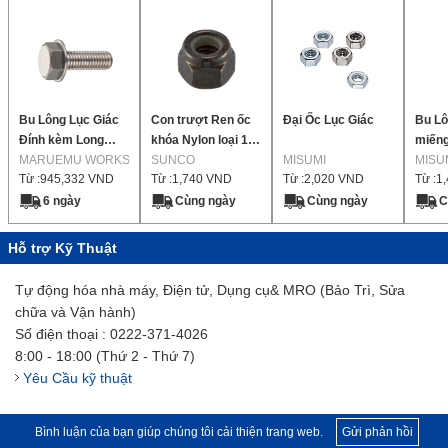
Bu Lông Lục Giác
Con trượt Ren ốc
Đại Ốc Lục Giác
Bu Lô
Đính kèm Long
khóa Nylon loại 1
miếng
Station 【25-1,000
MARUEMU WORKS
【1-3,000 miếng
SUNCO
MISUMI
MISU
Từ :
945,332
VND
Từ :
1,740
VND
Từ :
2,020
VND
Từ :
1
miếng mỗi gói】
mỗi gói】
6 ngày
Cùng ngày
Cùng ngày
C
Hỗ trợ Kỹ Thuật
Tự động hóa nhà máy, Điện tử, Dụng cụ& MRO (Bảo Trì, Sửa
chữa và Vận hành)
Số điện thoại : 0222-371-4026
8:00 - 18:00 (Thứ 2 - Thứ 7)
Yêu Cầu kỹ thuật
Bình luận của bạn giúp chúng tôi cải thiện trang web.
Gửi phản hồi