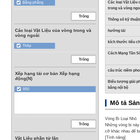
Các loại Vật Liệu
Bằng phẳng
trong và vòng ngo
Trống
Thông số kỹ thuật
Các loại Vật Liệu của vòng trong và
hướng tải
vòng ngoài
kích thước tiêu c
Thép
Cách Mạng Tần S
Trống
cấu trúc niêm ph
Xếp hạng tải cơ bản Xếp hạng
động(N)
Biểu tượng giải p
bằng nội bộ
950
Mô tả Sả
Vòng Bi Loại Nhỏ
Trống
Những vòng bi này 
cỡ khác nhau để b
[Tính năng]
Vật Liệu phần tử lăn