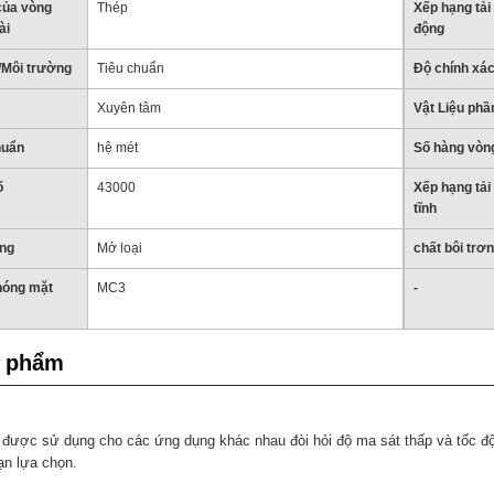
 của vòng
Thép
Xếp hạng tải
ài
động
/Môi trường
Tiêu chuẩn
Độ chính xác
Xuyên tâm
Vật Liệu phần
huẩn
hệ mét
Số hàng vòng
ố
43000
Xếp hạng tải
tĩnh
ong
Mở loại
chất bôi trơn
hóng mặt
MC3
-
n phẩm
được sử dụng cho các ứng dụng khác nhau đòi hỏi độ ma sát thấp và tốc độ
ạn lựa chọn.