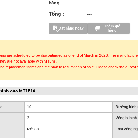
hàng
Tổng
---
Thêm giỏ
Đặt hàng ngay
hàng
ems are scheduled to be discontinued as of end of March in 2023. The manufacture
hey are not available with Misumi.
the replacement items and the plan to resumption of sale. Please check the quotat
hình của MT1510
 d
10
Đường kính 
3
Vòng bi hình
Mở loại
Loại vòng ng