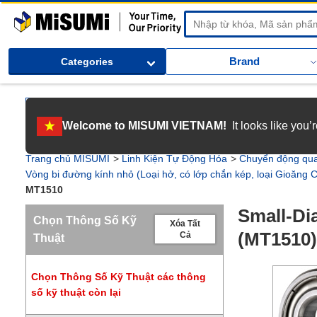
MiSUMi
Brand
Categories
[Tuyển dụng] Gia nhập MISUMI Việt Nam! Nắm bắt cơ hội bứt phá sự 
Welcome to MISUMI VIETNAM!
It looks like you
[Recruitment] We're hiring! Grab your ultimate career opportunity & en
Trang chủ MISUMI
Linh Kiện Tự Động Hóa
Chuyển động qu
Vòng bi đường kính nhỏ (Loại hở, có lớp chắn kép, loại Gioăng 
MT1510
Small-Di
Chọn Thông Số Kỹ
Xóa Tất
(MT1510)
Cả
Thuật
Chọn Thông Số Kỹ Thuật các thông
số kỹ thuật còn lại