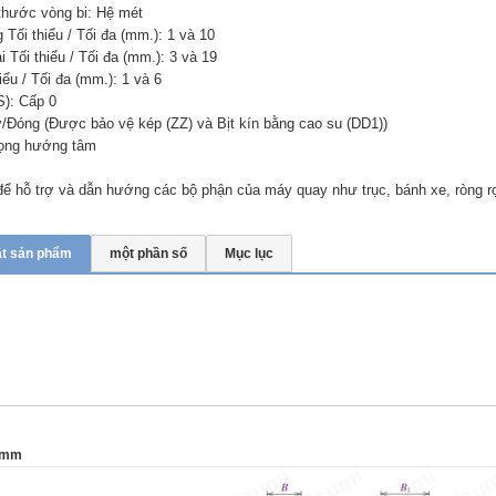
thước vòng bi: Hệ mét
Tối thiểu / Tối đa (mm.): 1 và 10
 Tối thiểu / Tối đa (mm.): 3 và 19
iểu / Tối đa (mm.): 1 và 6
S): Cấp 0
ở/Đóng (Được bảo vệ kép (ZZ) và Bịt kín bằng cao su (DD1))
rọng hướng tâm
 hỗ trợ và dẫn hướng các bộ phận của máy quay như trục, bánh xe, ròng rọ
ật sản phẩm
một phần số
Mục lục
4 mm