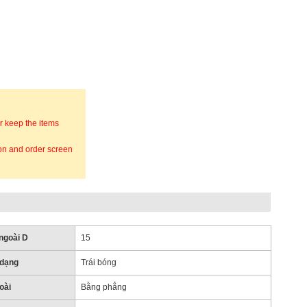
r keep the items
ion and order screen
ngoài D
15
 dạng
Trái bóng
oài
Bằng phẳng