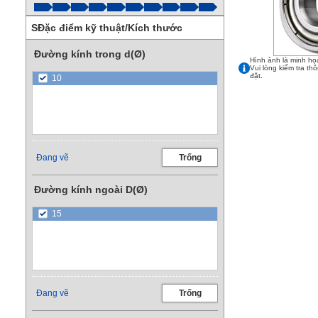
SĐặc điểm kỹ thuật/Kích thước
Đường kính trong d(Ø)
Hình ảnh là minh họ
Vui lòng kiểm tra th
đặt.
10
Đang vẽ
Trống
Đường kính ngoài D(Ø)
15
Đang vẽ
Trống