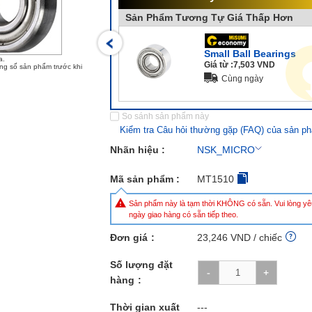
Sản Phẩm Tương Tự Giá Thấp Hơn
Small Ball Bearings
a.
Giá từ :
7,503
VND
ông số sản phẩm trước khi
Cùng ngày
So sánh sản phẩm này
Kiểm tra Câu hỏi thường gặp (FAQ) của sản ph
Nhãn hiệu :
NSK_MICRO
Mã sản phẩm :
MT1510
Sản phẩm này là tạm thời KHÔNG có sẵn. Vui lòng yê
ngày giao hàng có sẵn tiếp theo.
Đơn giá
23,246
VND
/ chiếc
Số lượng đặt
hàng
Thời gian xuất
---