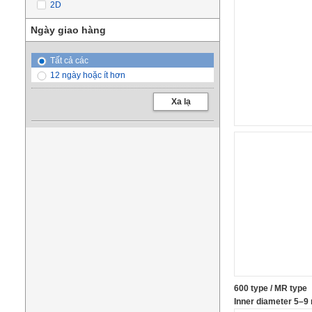
2D
Ngày giao hàng
Tất cả các
12 ngày hoặc ít hơn
Xa lạ
600 type / MR type
Inner diameter 5–