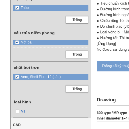
● Tiêu chuẩn kích 
Thép
● Đường kính trong 
● Đường kính ngoài
Trống
● Chiều rộng Tối th
● Độ chính xác (JI
● Loại vòng bi : M
cấu trúc niêm phong
● Hướng tải: Tải t
Mở loại
[Ứng Dụng]
Nó được sử dụng để
Trống
Thông số kỹ thu
chất bôi trơn
Aero, Shell Fluid 12 (dầu)
Trống
Drawing
loại hình
MT
600 type / MR type
Inner diameter 1–
CAD