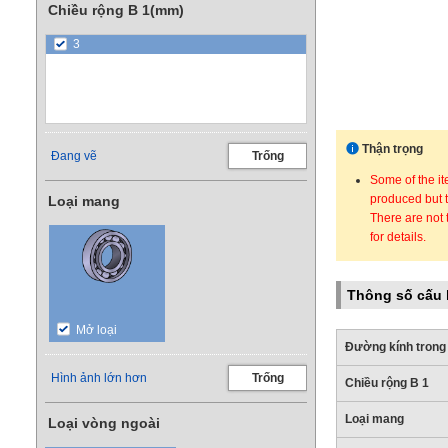
Chiều rộng B 1(mm)
3
Thận trọng
Đang vẽ
Trống
Some of the it
produced but t
Loại mang
There are not 
for details.
Thông số cấu 
Mở loại
Đường kính trong
Hình ảnh lớn hơn
Trống
Chiều rộng B 1
Loại mang
Loại vòng ngoài