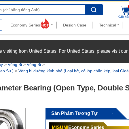
Search
Giỏ hà
nghiệp với chế độ đãi ngộ hấp dẫn.
Xem chi tiết
’re visiting from United States. For United States, please visit ou
joy top-tier benefits at MISUMI Vietnam.
See more
ay
Vòng Bi
Vòng Bi
Cao Su )
Vòng bi đường kính nhỏ (Loại hở, có lớp chắn kép, loại Gi
ameter Bearing (Open Type, Double S
Sản Phẩm Tương Tự
MISUMI
Economy Series