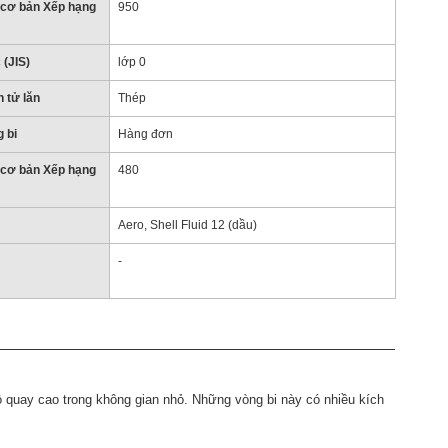
 cơ bản Xếp hạng
950
 (JIS)
lớp 0
 tử lăn
Thép
 bi
Hàng đơn
 cơ bản Xếp hạng
480
Aero, Shell Fluid 12 (dầu)
-
 quay cao trong không gian nhỏ. Những vòng bi này có nhiều kích