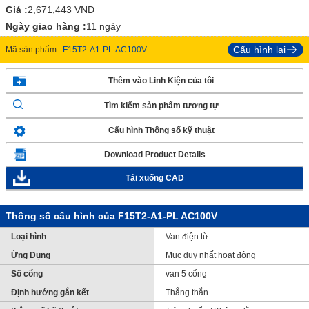
Giá :
2,671,443
VND
Ngày giao hàng :
11 ngày
Cấu hình lại
Mã sản phẩm :
F15T2-A1-PL AC100V
Thêm vào Linh Kiện của tôi
Tìm kiếm sản phẩm tương tự
Cấu hình Thông số kỹ thuật
Download Product Details
Tải xuống CAD
Thông số cấu hình của F15T2-A1-PL AC100V
Loại hình
Van điện từ
Ứng Dụng
Mục duy nhất hoạt động
Số cổng
van 5 cổng
Định hướng gắn kết
Thẳng thắn