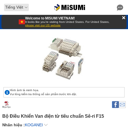
Tiếng Việt
Welcome to MISUMI VIETNAM!
It looks like you’re visiting from United States. For United States,
please visit our US website
Hình ảnh là minh họa.
Vui lòng kiểm tra thông số sản phẩm trước khi đặt.
Mục lục
Bộ Điều Khiển Van điện từ tiêu chuẩn Sê-ri F15 
Nhãn hiệu :
KOGANEI