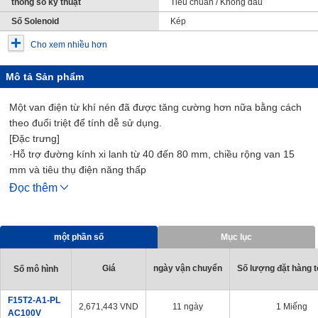
thông số kỹ thuật
Tiêu chuẩn / Không dầu
Số Solenoid
Kép
Cho xem nhiều hơn
Mô tả Sản phẩm
Một van điện từ khí nén đã được tăng cường hơn nữa bằng cách
theo đuổi triệt để tính dễ sử dụng.
[Đặc trưng]
·Hỗ trợ đường kính xi lanh từ 40 đến 80 mm, chiều rộng van 15
mm và tiêu thụ điện năng thấp
·Cung cấp một dạng van điện từ mới với nhiều biến thể như loại
Đọc thêm
đơn/đôi và phụ kiện giảm tốc
[Ứng Dụng]
・ Tương thích với các thiết bị khí nén và dây chuyền sản xuất
một phần số
Mục lục
trong mọi ngành nghề
Giá
ngày vận chuyển
Số lượng đặt hàng tố
Số mô hình
F15T2-A1-PL
2,671,443
VND
11 ngày
1 Miếng
AC100V