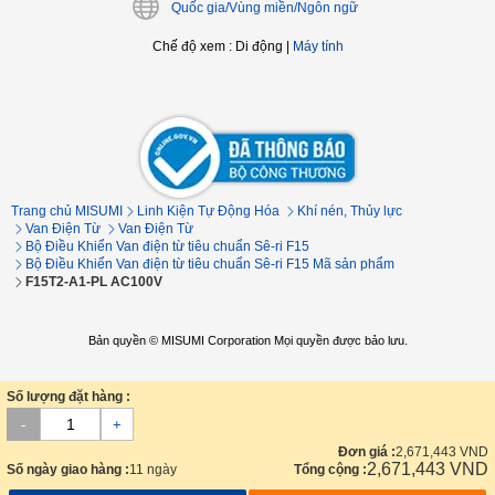
Quốc gia/Vùng miền/Ngôn ngữ
Chế độ xem
:
Di động
|
Máy tính
Trang chủ MISUMI
Linh Kiện Tự Động Hóa
Khí nén, Thủy lực
Van Điện Từ
Van Điện Từ
Bộ Điều Khiển Van điện từ tiêu chuẩn Sê-ri F15
Bộ Điều Khiển Van điện từ tiêu chuẩn Sê-ri F15 Mã sản phẩm
F15T2-A1-PL AC100V
Bản quyền © MISUMI Corporation Mọi quyền được bảo lưu.
Số lượng đặt hàng :
-
+
Đơn giá :
2,671,443
VND
2,671,443
VND
Số ngày giao hàng :
11 ngày
Tổng cộng :