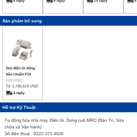
4 ngày
6 ngày
10 ngày
4
Sản phẩm bổ sung
Van điện từ dòng
tiêu chuẩn F10
KOGANEI
Từ :
1,786,620
VND
4 ngày
Hỗ trợ Kỹ Thuật
Tự động hóa nhà máy, Điện tử, Dụng cụ& MRO (Bảo Trì, Sửa
chữa và Vận hành)
Số điện thoại : 0222-371-4026