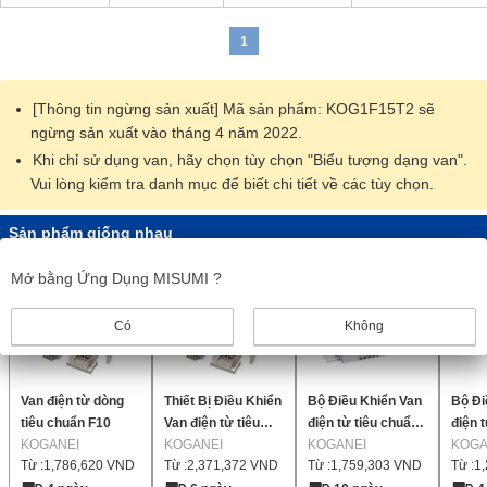
1
[Thông tin ngừng sản xuất] Mã sản phẩm: KOG1F15T2 sẽ
ngừng sản xuất vào tháng 4 năm 2022.
Khi chỉ sử dụng van, hãy chọn tùy chọn "Biểu tượng dạng van".
Vui lòng kiểm tra danh mục để biết chi tiết về các tùy chọn.
Sản phẩm giống nhau
Mở bằng Ứng Dụng MISUMI ?
Có
Không
Van điện từ dòng
Thiết Bị Điều Khiển
Bộ Điều Khiển Van
Bộ Đi
tiêu chuẩn F10
Van điện từ tiêu
điện từ tiêu chuẩn
điện 
KOGANEI
chuẩn Dòng F18
KOGANEI
Sê-ri JA
KOGANEI
sê-ri
KOGA
Từ :
1,786,620
VND
Từ :
2,371,372
VND
Từ :
1,759,303
VND
Từ :
1