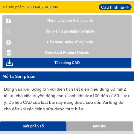
Cấu hình lại
Mã sản phẩm :
A600-4E2 AC100V
Thêm vào Linh Kiện của tôi
Tìm kiếm sản phẩm tương tự
Cấu hình Thông số kỹ thuật
Download Product Details
Tải xuống CAD
Mô tả Sản phẩm
Dòng van lưu lượng lớn với diện tích tiết diện hiệu dụng 60 mm2
tối ưu cho việc truyền động các xi lanh khí từ ø100 đến ø180. Lưu
ý: Dữ liệu CAD của loạt bài này đang được sửa đổi. Vui lòng đợi
cho đến khi các chỉnh sửa được thực hiện.
một phần số
Mục lục