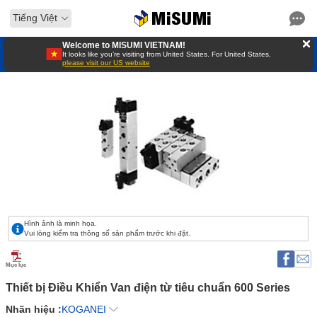
Tiếng Việt
Welcome to MISUMI VIETNAM!
It looks like you’re visiting from United States. For United States,
please visit our US website
Hình ảnh là minh họa.
Vui lòng kiểm tra thông số sản phẩm trước khi đặt.
Mục lục
Thiết bị Điều Khiển Van điện từ tiêu chuẩn 600 Series 
Nhãn hiệu :
KOGANEI