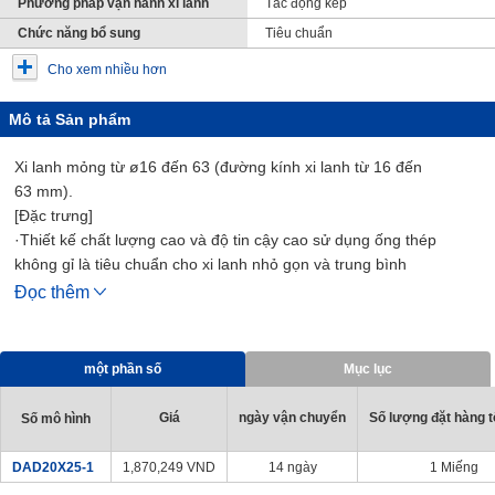
Phương pháp vận hành xi lanh
Tác động kép
Chức năng bổ sung
Tiêu chuẩn
Cho xem nhiều hơn
Mô tả Sản phẩm
Xi lanh mỏng từ ø16 đến 63 (đường kính xi lanh từ 16 đến
63 mm).
[Đặc trưng]
·Thiết kế chất lượng cao và độ tin cậy cao sử dụng ống thép
không gỉ là tiêu chuẩn cho xi lanh nhỏ gọn và trung bình
· Một loạt các dòng sản phẩm gồm 21 biến thể trong tất cả
Đọc thêm
·Hỗ trợ vận hành tốc độ cao 700 mm/s (ø50, 63 (đường kính xi
lanh 50, 63 mm) là 500 mm/s)
·Sử dụng bao bì pít-tông bền
một phần số
Mục lục
· Công tắc Cảm Biến có thể được trang bị thêm
· Độ chính xác lắp đặt cao và công việc lắp đặt dễ dàng
Giá
ngày vận chuyển
Số lượng đặt hàng tố
Số mô hình
[Các ứng dụng]
・ Tương thích với các thiết bị khí nén và dây chuyền sản xuất
DAD20X25-1
1,870,249
VND
14 ngày
1 Miếng
trong mọi ngành nghề