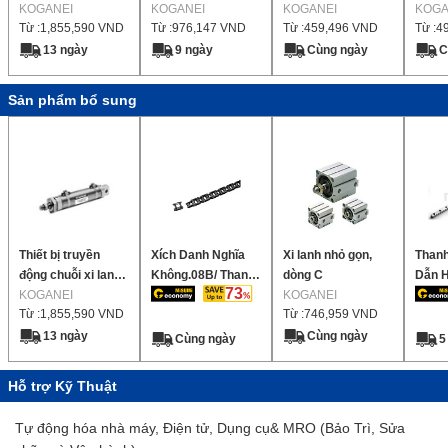
sáng xi lanh tốc độ
KOGANEI
Dòng xi lanh bút,
KOGANEI
KOGANEI
lanh 
KOGA
Từ :
1,855,590
VND
Từ :
976,147
VND
Từ :
459,496
VND
Từ :
4
thấp
Thanh đơn / Thanh
đôi
13 ngày
9 ngày
Cùng ngày
C
Sản phẩm bổ sung
Thiết bị truyền
Xích Danh Nghĩa
Xi lanh nhỏ gọn,
Thanh
động chuỗi xi lanh
Không.08B/ Thanh
dòng C
Dẫn 
73
sáng xi lanh tốc độ
KOGANEI
Truyền chung
KOGANEI
nhỏ K
Từ :
1,855,590
VND
Từ :
746,959
VND
thấp
13 ngày
Cùng ngày
Cùng ngày
5
Hỗ trợ Kỹ Thuật
Tự động hóa nhà máy, Điện tử, Dụng cụ& MRO (Bảo Trì, Sửa