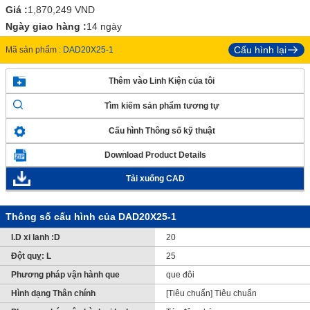
Giá :
1,870,249
VND
Ngày giao hàng :
14 ngày
Cấu hình lại
Mã sản phẩm :
DAD20X25-1
Thêm vào Linh Kiện của tôi
Tìm kiếm sản phẩm tương tự
Cấu hình Thông số kỹ thuật
Download Product Details
Tải xuống CAD
Thông số cấu hình của DAD20X25-1
I.D xi lanh :D
20
Đột quỵ: L
25
Phương pháp vận hành que
que đôi
Hình dạng Thân chính
[Tiêu chuẩn] Tiêu chuẩn