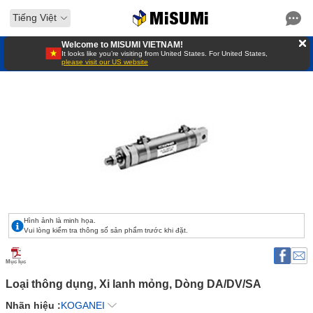
Tiếng Việt
Welcome to MISUMI VIETNAM!
It looks like you’re visiting from United States. For United States,
please visit our US website
Hình ảnh là minh họa.
Vui lòng kiểm tra thông số sản phẩm trước khi đặt.
Mục lục
Loại thông dụng, Xi lanh mỏng, Dòng DA/DV/SA 
Nhãn hiệu :
KOGANEI