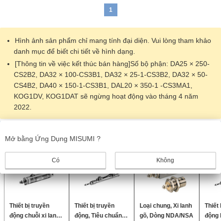
1
Hình ảnh sản phẩm chỉ mang tính đại diện. Vui lòng tham khảo
danh mục để biết chi tiết về hình dạng.
[Thông tin về việc kết thúc bán hàng]Số bộ phận: DA25 × 250-
CS2B2, DA32 × 100-CS3B1, DA32 × 25-1-CS3B2, DA32 × 50-
CS4B2, DA40 × 150-1-CS3B1, DAL20 × 350-1 -CS3MA1,
KOG1DV, KOG1DAT sẽ ngừng hoạt động vào tháng 4 năm
2022.
Sản phẩm giống nhau
Mở bằng Ứng Dụng MISUMI ?
Có
Không
Thiết bị truyền
Thiết bị truyền
Loại chung, Xi lanh
Thiết 
động chuỗi xi lanh
động, Tiêu chuẩn,
gõ, Dòng NDA/NSA
động l