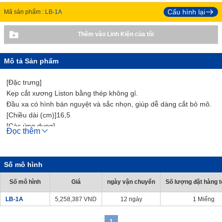
Cấu hình lại
Mã sản phẩm :
LB-1A
Thêm vào Linh Kiện của tôi
Mô tả Sản phẩm
[Đặc trưng]
Kẹp cắt xương Liston bằng thép không gỉ.
Đầu xa có hình bán nguyệt và sắc nhọn, giúp dễ dàng cắt bỏ mô.
[Chiều dài (cm)]16,5
[Các ứng dụng]
Đọc thêm
Nó được sử dụng để loại bỏ các mô cứng như xương.
Số mô hình
Số mô hình
Giá
ngày vận chuyển
Số lượng đặt hàng tố
LB-1A
5,258,387
VND
12 ngày
1 Miếng
1