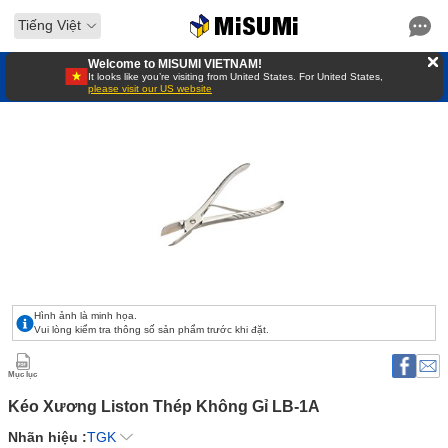
Tiếng Việt
Welcome to MISUMI VIETNAM!
It looks like you’re visiting from United States. For United States,
please visit our US website
Hình ảnh là minh họa.
Vui lòng kiểm tra thông số sản phẩm trước khi đặt.
Mục lục
Kéo Xương Liston Thép Không Gỉ LB-1A
Nhãn hiệu :
TGK