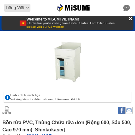
Tiếng Việt
Welcome to MISUMI VIETNAM!
It looks like you’re visiting from United States. For United States,
please visit our US website
Hình ảnh là minh họa.
Vui lòng kiểm tra thông số sản phẩm trước khi đặt.
Mục lục
Bồn rửa PVC, Thùng Chứa rửa đơn (Rộng 600, Sâu 500, 
Cao 970 mm) [Shinkokasei]