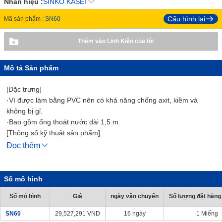
Nhãn hiệu :
SINKO KASEI
Cấu hình lại
Mã sản phẩm :
SN60
Thêm vào Linh Kiện của tôi
Mô tả Sản phẩm
[Đặc trưng]
·Vì được làm bằng PVC nên có khả năng chống axit, kiềm và
không bị gỉ.
·Bao gồm ống thoát nước dài 1,5 m.
[Thông số kỹ thuật sản phẩm]
·Chiều rộng (mm): 600
Đọc thêm
·Độ sâu (mm): 500
·Chiều cao (mm): 970
· Độ sâu Thùng Chứa (mm): 190
Số mô hình
·Trọng lượng (kg): 21
Số mô hình
Giá
ngày vận chuyển
Số lượng đặt hàng 
· Sản phẩm hoàn thiện
· Độ sâu Thùng Chứa : 190 mm
SN60
29,527,291
VND
16 ngày
1 Miếng
·Quốc gia sản xuất: Nhật Bản