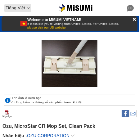
Tiếng Việt
Welcome to MISUMI VIETNAM!
It looks like you’re visiting from United States. For United States,
please visit our US website
Hình ảnh là minh họa.
Vui lòng kiểm tra thông số sản phẩm trước khi đặt.
Mục lục
Ozu, MicroStar CR Mop Set, Clean Pack
Nhãn hiệu :
OZU CORPORATION