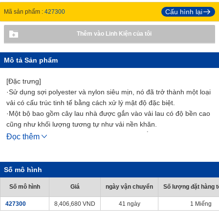
Cấu hình lại
Mã sản phẩm :
427300
Thêm vào Linh Kiện của tôi
Mô tả Sản phẩm
[Đặc trưng]
·Sử dụng sợi polyester và nylon siêu mịn, nó đã trở thành một loại
vải có cấu trúc tinh tế bằng cách xử lý mật độ đặc biệt.
·Một bộ bao gồm cây lau nhà được gắn vào vải lau có độ bền cao
cũng như khối lượng tương tự như vải nền khăn.
· Vải đã được đóng gói sạch sẽ sau khi giặt bằng nước tinh khiết.
Đọc thêm
·Có thể tái sử dụng sau khi giặt.
Số mô hình
Số mô hình
Giá
ngày vận chuyển
Số lượng đặt hàng tố
427300
8,406,680
VND
41 ngày
1 Miếng