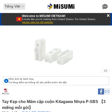
Tiếng Việt
Welcome to MISUMI VIETNAM!
It looks like you’re visiting from United States. For United States,
please visit our US website
1
/
1
Hình ảnh là minh họa.
Vui lòng kiểm tra thông số sản phẩm trước khi đặt.
Mục lục
Tay Kẹp cho Mâm cặp cuộn Kitagawa Nhựa P-SBS 【3 
miếng mỗi gói】