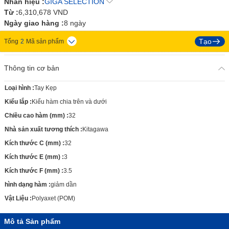
Nhãn hiệu :
GIGA SELECTION
Từ :
6,310,678
VND
Ngày giao hàng :
8 ngày
Tạo
Tổng
2
Mã sản phẩm
Thông tin cơ bản
Loại hình
:
Tay Kẹp
Kiểu lắp
:
Kiểu hàm chia trên và dưới
Chiều cao hàm (mm)
:
32
Nhà sản xuất tương thích
:
Kitagawa
Kích thước C (mm)
:
32
Kích thước E (mm)
:
3
Kích thước F (mm)
:
3.5
hình dạng hàm
:
giảm dần
Vật Liệu
:
Polyaxet (POM)
Mô tả Sản phẩm