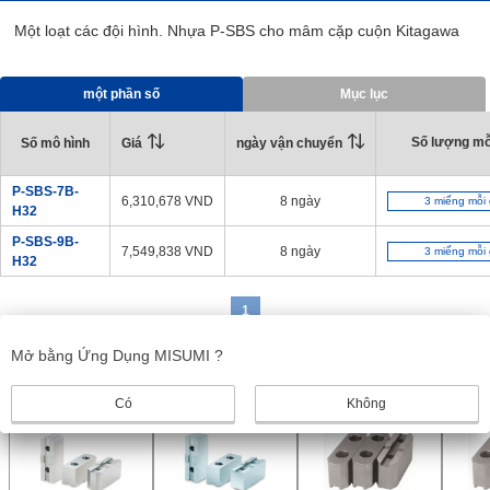
Một loạt các đội hình. Nhựa P-SBS cho mâm cặp cuộn Kitagawa
một phần số
Mục lục
Số lượng mỗ
Giá
ngày vận chuyển
Số mô hình
P-SBS-7B-
6,310,678
VND
8 ngày
3 miếng mỗi 
H32
P-SBS-9B-
7,549,838
VND
8 ngày
3 miếng mỗi 
H32
1
Mở bằng Ứng Dụng MISUMI ?
Sản phẩm giống nhau
Có
Không