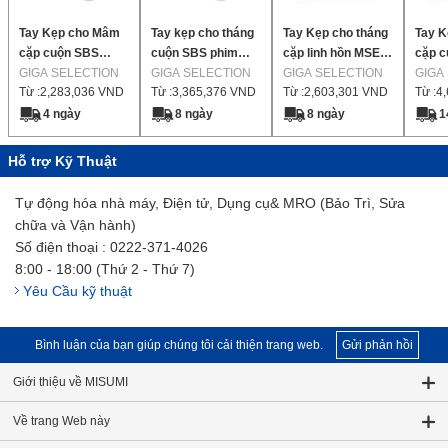
Tay Kẹp cho Mâm
Tay kẹp cho tháng
Tay Kẹp cho tháng
Tay 
cặp cuộn SBS
cuộn SBS phim
cặp linh hồn MSE
cặp c
Kitagawa 【3
GIGA SELECTION
Kitagawa 【3
GIGA SELECTION
【3 miếng mỗi
GIGA SELECTION
bằng
GIGA
Từ :
2,283,036
VND
Từ :
3,365,376
VND
Từ :
2,603,301
VND
Từ :
4
miếng mỗi gói】
miếng mỗi gói】
gói】
MSE 
gói】
4 ngày
8 ngày
8 ngày
1
Hỗ trợ Kỹ Thuật
Tự động hóa nhà máy, Điện tử, Dụng cụ& MRO (Bảo Trì, Sửa
chữa và Vận hành)
Số điện thoại : 0222-371-4026
8:00 - 18:00 (Thứ 2 - Thứ 7)
Yêu Cầu kỹ thuật
Bình luận của bạn giúp chúng tôi cải thiện trang web.
Gửi phản hồi
Giới thiệu về MISUMI
Về trang Web này