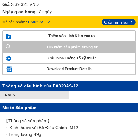
Giá :
639,321
VND
Ngày giao hàng :
7 ngày
Cấu hình lại
Mã sản phẩm :
EA829AS-12
Thêm vào Linh Kiện của tôi
Tìm kiếm sản phẩm tương tự
Cấu hình Thông số kỹ thuật
Download Product Details
Thông số cấu hình của EA829AS-12
RoHS
-
Mô tả Sản phẩm
【Thông số sản phẩm】
・ Kích thước vòi Bộ Điêu Chỉnh -M12
・Trọng lượng-49g