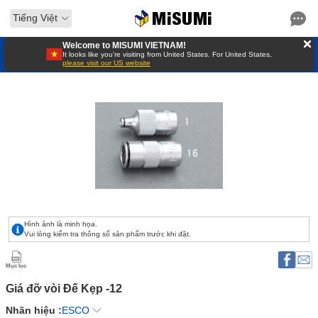
Tiếng Việt
Welcome to MISUMI VIETNAM!
It looks like you’re visiting from United States. For United States,
please visit our US website
Hình ảnh là minh họa.
Vui lòng kiểm tra thông số sản phẩm trước khi đặt.
Mục lục
Giá đỡ vòi Đế Kẹp -12
Nhãn hiệu :
ESCO