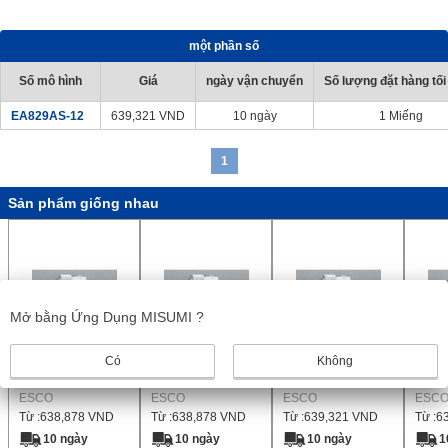
một phần số
Số mô hình
Giá
ngày vận chuyển
Số lượng đặt hàng tối
EA829AS-12
639,321
VND
10 ngày
1 Miếng
1
Sản phẩm giống nhau
Mở bằng Ứng Dụng MISUMI ?
Giá đỡ vòi Đế Kẹp
Giá đỡ vòi Đế Kẹp
Giá đỡ vòi Đế Kẹp
Giá đ
Có
Không
-4
-3
-10
-8
ESCO
ESCO
ESCO
ESC
Từ :
638,878
VND
Từ :
638,878
VND
Từ :
639,321
VND
Từ :
6
10 ngày
10 ngày
10 ngày
1