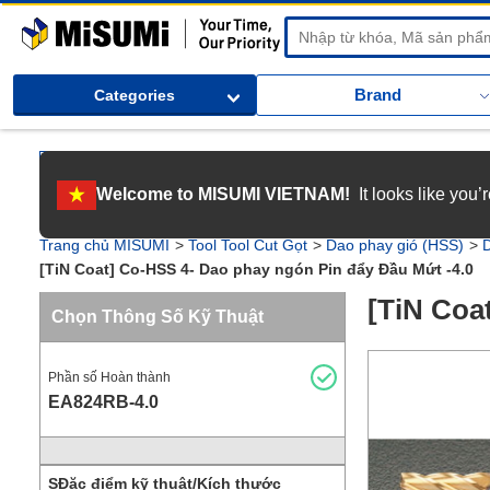
MiSUMi
Brand
Categories
[Tuyển dụng] Gia nhập MISUMI Việt Nam! Nắm bắt cơ hội bứt phá sự 
Welcome to MISUMI VIETNAM!
It looks like you
[Recruitment] We're hiring! Grab your ultimate career opportunity & en
Trang chủ MISUMI
Tool Tool Cut Gọt
Dao phay gió (HSS)
[TiN Coat] Co-HSS 4- Dao phay ngón Pin đẩy Đầu Mứt -4.0
[TiN Coa
Chọn Thông Số Kỹ Thuật
Phần số Hoàn thành
EA824RB-4.0
SĐặc điểm kỹ thuật/Kích thước