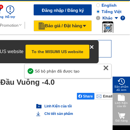
English
0
Đăng nhập / Đăng ký
Tiếng Việt
ng
Hỗ trợ
Khác
Báo giá / Đặt hàng
r US website
To the MISUMI US website
Giúp Chúng Tôi Cải Thiện
Số bộ phận đã được tạo
 Đầu Vuông -4.0
Sản phẩm
đã xem
Share
Email
Linh Kiện
Linh Kiện của tôi
của tôi
Chi tiết sản phẩm
Giỏ hàng