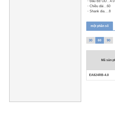
・Đầu Bịt OD…4.0
・Chiều dài…60
・Shank dia.…8
một phần số
30
60
90
Mã sản 
EA824RB-4.0