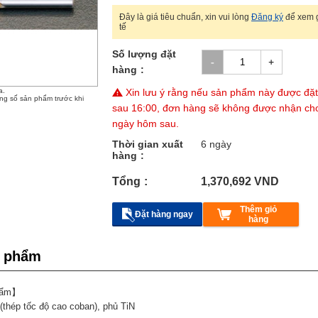
Đây là giá tiêu chuẩn, xin vui lòng
Đăng ký
để xem g
tế
Số lượng đặt
hàng
a.
Xin lưu ý rằng nếu sản phẩm này được đặ
ông số sản phẩm trước khi
sau 16:00, đơn hàng sẽ không được nhận ch
ngày hôm sau.
Thời gian xuất
6 ngày
hàng
Tổng
1,370,692
VND
Thêm giỏ
Đặt hàng ngay
hàng
n phẩm
hẩm】
thép tốc độ cao coban), phủ TiN