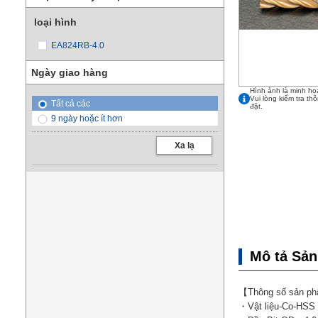
loại hình
EA824RB-4.0
Ngày giao hàng
Hình ảnh là minh họ
Vui lòng kiểm tra th
Tất cả các
đặt.
9 ngày hoặc ít hơn
Xa lạ
Mô tả Sả
【Thông số sản p
・Vật liệu-Co-HSS (