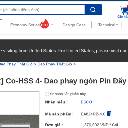
Search
Giỏ hà
nghiệp với chế độ đãi ngộ hấp dẫn.
Xem chi tiết
’re visiting from United States. For United States, please visit ou
joy top-tier benefits at MISUMI Vietnam.
See more
Dao Phay Thắt Gió
Dao Phay Thắt Gió
t] Co-HSS 4- Dao phay ngón Pin Đẩy
So sánh sản phẩm này
Nhãn hiệu :
ESCO
Mã sản phẩm :
EA824RB-4.0
Đơn giá
1,370,692
VND
/ Cái