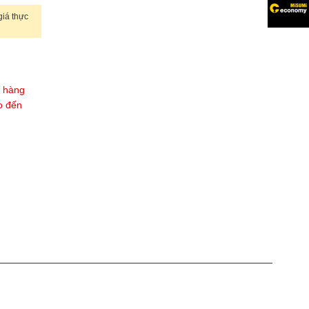
iá thực
t hàng
o đến