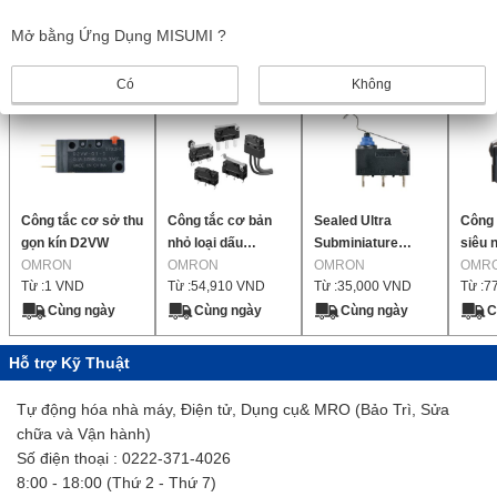
Mở bằng Ứng Dụng MISUMI ?
Sản phẩm bổ sung
Có
Không
Công tắc cơ sở thu
Công tắc cơ bản
Sealed Ultra
Công 
gọn kín D2VW
nhỏ loại dấu
Subminiature
siêu 
OMRON
[D2SW-P]
OMRON
Basic Switch
OMRON
niêm 
OMR
Từ :
1
VND
Từ :
54,910
VND
Từ :
35,000
VND
Từ :
7
[D2HW]
[D2J
Cùng ngày
Cùng ngày
Cùng ngày
C
Hỗ trợ Kỹ Thuật
Tự động hóa nhà máy, Điện tử, Dụng cụ& MRO (Bảo Trì, Sửa
chữa và Vận hành)
Số điện thoại : 0222-371-4026
8:00 - 18:00 (Thứ 2 - Thứ 7)