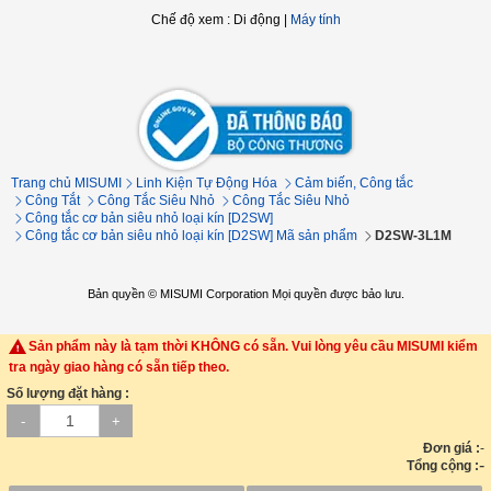
Chế độ xem
:
Di động
|
Máy tính
Trang chủ MISUMI
Linh Kiện Tự Động Hóa
Cảm biến, Công tắc
Công Tắt
Công Tắc Siêu Nhỏ
Công Tắc Siêu Nhỏ
Công tắc cơ bản siêu nhỏ loại kín [D2SW]
Công tắc cơ bản siêu nhỏ loại kín [D2SW] Mã sản phẩm
D2SW-3L1M
Bản quyền © MISUMI Corporation Mọi quyền được bảo lưu.
Sản phẩm này là tạm thời KHÔNG có sẵn. Vui lòng yêu cầu MISUMI kiểm
tra ngày giao hàng có sẵn tiếp theo.
Số lượng đặt hàng :
-
+
Đơn giá :
-
-
Tổng cộng :