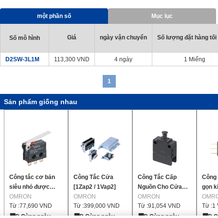
hòa không khí và máy móc công nghiệp đòi hỏi độ bền cao trong
điều kiện môi trường khắc nghiệt.
một phần số
Mục lục
• Các sản phẩm tiêu chuẩn hỗ trợ UL, CSA, VDE cũng có thể được
cung cấp.
Giá
ngày vận chuyển
Số lượng đặt hàng tối 
Số mô hình
D2SW-3L1M
113,300
VND
4 ngày
1 Miếng
1
Sản phẩm giống nhau
Công tắc cơ bản
Công Tắc Cửa
Công Tắc Cấp
Công 
siêu nhỏ được
[1Zap2 / 1Vap2]
Nguồn Cho Cửa
gọn k
niêm phong
OMRON
OMRON
[D2D]
OMRON
OMR
Từ :
77,690
VND
Từ :
399,000
VND
Từ :
91,054
VND
Từ :
1
[D2JW]
Cùng ngày
Cùng ngày
Cùng ngày
C