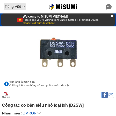
Tiếng Việt
Welcome to MISUMI VIETNAM!
It looks like you’re visiting from United States. For United States,
please visit our US website
Hình ảnh là minh họa.
Vui lòng kiểm tra thông số sản phẩm trước khi đặt.
Mục lục
Công tắc cơ bản siêu nhỏ loại kín [D2SW] 
Nhãn hiệu :
OMRON