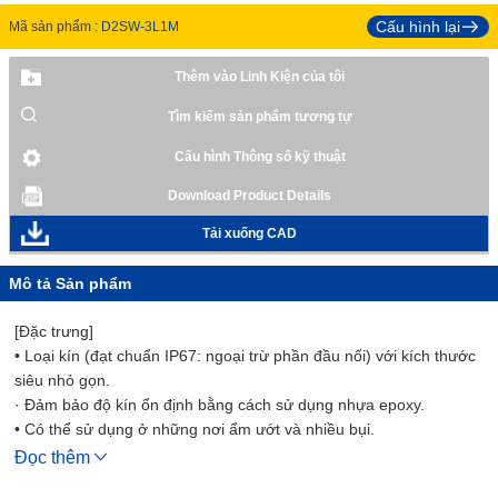
Cấu hình lại
Mã sản phẩm :
D2SW-3L1M
Thêm vào Linh Kiện của tôi
Tìm kiếm sản phẩm tương tự
Cấu hình Thông số kỹ thuật
Download Product Details
Tải xuống CAD
Mô tả Sản phẩm
[Đặc trưng]
• Loại kín (đạt chuẩn IP67: ngoại trừ phần đầu nối) với kích thước
siêu nhỏ gọn.
· Đảm bảo độ kín ổn định bằng cách sử dụng nhựa epoxy.
• Có thể sử dụng ở những nơi ẩm ướt và nhiều bụi.
• Thích hợp cho các ứng dụng như ô tô, máy bán hàng tự động, tủ
Đọc thêm
lạnh, máy làm đá, thiết bị phòng tắm, bình nước nóng, máy điều