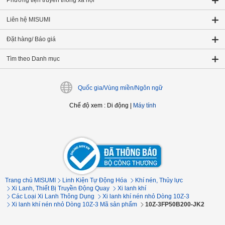
Phương tiện truyền thông xã hội
Liên hệ MISUMI
Đặt hàng/ Báo giá
Tìm theo Danh mục
Quốc gia/Vùng miền/Ngôn ngữ
Chế độ xem
:
Di động
|
Máy tính
Trang chủ MISUMI
Linh Kiện Tự Động Hóa
Khí nén, Thủy lực
Xi Lanh, Thiết Bị Truyền Động Quay
Xi lanh khí
Các Loại Xi Lanh Thông Dụng
Xi lanh khí nén nhỏ Dòng 10Z-3
Xi lanh khí nén nhỏ Dòng 10Z-3 Mã sản phẩm
10Z-3FP50B200-JK2