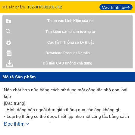
Cấu hình lại
Mã sản phẩm :
10Z-3FP50B200-JK2
Thêm vào Linh Kiện của tôi
Tìm kiếm sản phẩm tương tự
Cấu hình Thông số kỹ thuật
Download Product Details
Dữ liệu CAD không khả dụng
Mô tả Sản phẩm
Nén chặt hơn nữa bằng cách sử dụng một công tắc nhỏ gọn loại
kẹp.
[Đặc trưng]
· Hình dáng bên ngoài đơn giản thông qua các ống không gỉ.
· Loại hệ thống có thể được thiết lập như một công tắc bằng cách
chỉ cần gắn một công tắc vào thân xi lanh chính.
Đọc thêm
· Công tắc có thể được gắn dễ dàng bằng cách sử dụng loại kẹp.