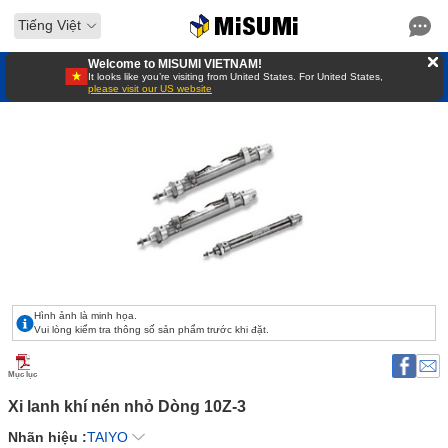
Tiếng Việt
Welcome to MISUMI VIETNAM!
It looks like you’re visiting from United States. For United States,
please visit our US website
Hình ảnh là minh họa.
Vui lòng kiểm tra thông số sản phẩm trước khi đặt.
Mục lục
Xi lanh khí nén nhỏ Dòng 10Z-3 
Nhãn hiệu :
TAIYO