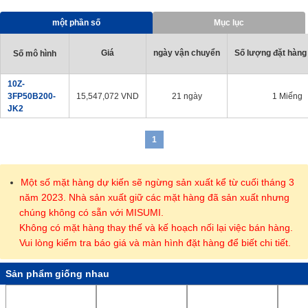
· Có sẵn 17 loại (11 loại cho ø50 và ø63) để cung cấp phương
pháp hỗ trợ tốt nhất.
một phần số
Mục lục
· Thép không gỉ (với lớp mạ crôm cứng) được sử dụng cho các
thanh piston có đường kính trong tiêu chuẩn từ ø20 đến ø32.
Giá
ngày vận chuyển
Số lượng đặt hàng 
Số mô hình
10Z-
3FP50B200-
15,547,072
VND
21 ngày
1 Miếng
JK2
1
Một số mặt hàng dự kiến sẽ ngừng sản xuất kể từ cuối tháng 3
năm 2023. Nhà sản xuất giữ các mặt hàng đã sản xuất nhưng
chúng không có sẵn với MISUMI.
Không có mặt hàng thay thế và kế hoạch nối lại việc bán hàng.
Vui lòng kiểm tra báo giá và màn hình đặt hàng để biết chi tiết.
Sản phẩm giống nhau