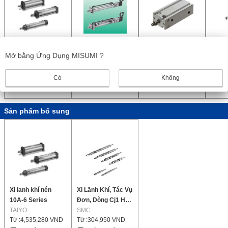
Xi lanh khí nén
Xi lanh tế bào nhỏ
Xi lanh nhỏ/ Khe
Thiết 
10A-6 Series
có van Sê-ri CKV2
cắm Cảm Biến
sê-ri 
Mở bằng Ứng Dụng MISUMI ?
TAIYO
CKD
MISUMI
cổng x
KOGA
Từ :
4,535,280
VND
Từ :
1,073,891
VND
Từ :
1
chuẩ
Có
Không
9 ngày
Cùng ngày
1
23 ngày
Sản phẩm bổ sung
Xi lanh khí nén
Xi Lãnh Khí, Tác Vụ
10A-6 Series
Đơn, Dòng Cj1 Hồi
TAIYO
Hương
SMC
Từ :
4,535,280
VND
Từ :
304,950
VND