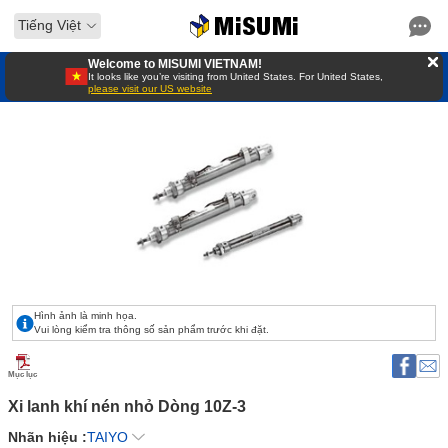
Tiếng Việt
Welcome to MISUMI VIETNAM!
It looks like you’re visiting from United States. For United States,
please visit our US website
Hình ảnh là minh họa.
Vui lòng kiểm tra thông số sản phẩm trước khi đặt.
Mục lục
Xi lanh khí nén nhỏ Dòng 10Z-3 
Nhãn hiệu :
TAIYO