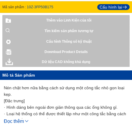
Cấu hình lại
Mã sản phẩm :
10Z-3FP50B175
Thêm vào Linh Kiện của tôi
Tìm kiếm sản phẩm tương tự
Cấu hình Thông số kỹ thuật
Download Product Details
Dữ liệu CAD không khả dụng
Mô tả Sản phẩm
Nén chặt hơn nữa bằng cách sử dụng một công tắc nhỏ gọn loại
kẹp.
[Đặc trưng]
· Hình dáng bên ngoài đơn giản thông qua các ống không gỉ.
· Loại hệ thống có thể được thiết lập như một công tắc bằng cách
chỉ cần gắn một công tắc vào thân xi lanh chính.
Đọc thêm
· Công tắc có thể được gắn dễ dàng bằng cách sử dụng loại kẹp.