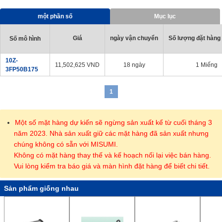
· Có sẵn 17 loại (11 loại cho ø50 và ø63) để cung cấp phương
pháp hỗ trợ tốt nhất.
một phần số
Mục lục
· Thép không gỉ (với lớp mạ crôm cứng) được sử dụng cho các
thanh piston có đường kính trong tiêu chuẩn từ ø20 đến ø32.
Giá
ngày vận chuyển
Số lượng đặt hàng t
Số mô hình
10Z-
11,502,625
VND
18 ngày
1 Miếng
3FP50B175
1
Một số mặt hàng dự kiến sẽ ngừng sản xuất kể từ cuối tháng 3
năm 2023. Nhà sản xuất giữ các mặt hàng đã sản xuất nhưng
chúng không có sẵn với MISUMI.
Không có mặt hàng thay thế và kế hoạch nối lại việc bán hàng.
Vui lòng kiểm tra báo giá và màn hình đặt hàng để biết chi tiết.
Sản phẩm giống nhau