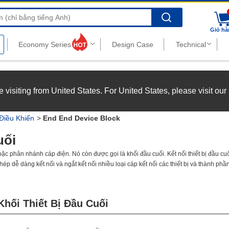
Search
Giỏ hà
nghiệp với chế độ đãi ngộ hấp dẫn.
Xem chi tiết
’re visiting from United States. For United States, please visit ou
joy top-tier benefits at MISUMI Vietnam.
See more
 Điều Khiển
End End Device Block
uối
c phân nhánh cáp điện. Nó còn được gọi là khối đầu cuối. Kết nối thiết bị đầu cuối
p dễ dàng kết nối và ngắt kết nối nhiều loại cáp kết nối các thiết bị và thành phần
không bắt vít mà các đầu nối được kết nối bằng một thao tác đơn lẻ. Số lượng đầu
vị trí lắp đặt và ứng dụng. Ngoài ra còn có các phụ kiện tùy chọn như giá đỡ và nắ
ối Thiết Bị Đầu Cuối