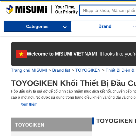
MiSUMi
Brand
Categories
[Tuyển dụng] Gia nhập MISUMI Việt Nam! Nắm bắt cơ hội bứt phá sự 
Welcome to MISUMI VIETNAM!
It looks like you
[Recruitment] We're hiring! Grab your ultimate career opportunity & en
Trang chủ MISUMI
Brand list
TOYOGIKEN
Thiết Bị Điện &
TOYOGIKEN Khối Thiết Bị Đầu C
Hộp đấu dây là giá đỡ để cố định cáp nhằm mục đích kết nối, chuyển tiếp hoặ
cáp ở một nơi. Nó được sử dụng trong bảng điều khiển và tổng đài và cho phé
Có sẵn các sản phẩm kết nối với các đầu nối bằng vít và các sản phẩm loại 
Xem thêm
sản phẩm và bạn có thể chọn từ nhiều loại khối đầu cuối khác nhau tùy theo 
TOYOGIKEN Kh
TOYOGIKEN