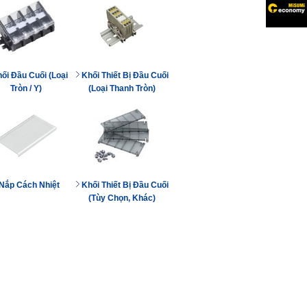
ối Đầu Cuối (Loại
Khối Thiết Bị Đầu Cuối
Tròn / Y)
(Loại Thanh Tròn)
Nắp Cách Nhiệt
Khối Thiết Bị Đầu Cuối
(Tùy Chọn, Khác)