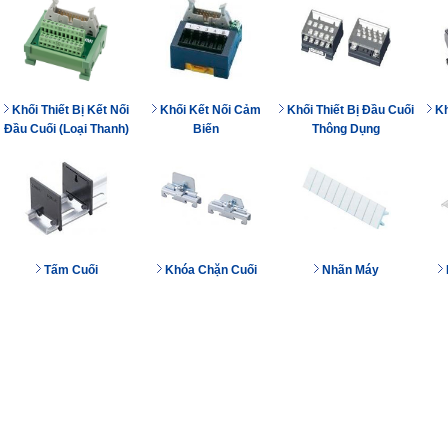
Khối Thiết Bị Kết Nối
Khối Kết Nối Cảm
Khối Thiết Bị Đầu Cuối
Kh
Đầu Cuối (Loại Thanh)
Biến
Thông Dụng
Tấm Cuối
Khóa Chặn Cuối
Nhãn Máy