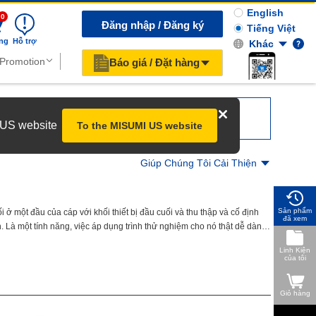
English
0
Đăng nhập / Đăng ký
Tiếng Việt
ng
Hỗ trợ
Khác
Báo giá / Đặt hàng
r US website
To the MISUMI US website
Giúp Chúng Tôi Cải Thiện
Sản phẩm
 ở một đầu của cáp với khối thiết bị đầu cuối và thu thập và cố định
đã xem
. Là một tính năng, việc áp dụng trình thử nghiệm cho nó thật dễ dàng.
 cuối được kết nối và cao độ giữa các đầu cuối khác nhau tùy thuộc vào
Linh Kiện
p liên quan đến khối đầu cuối.
của tôi
Giỏ hàng