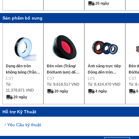
20 ngày
phẳng,
Sản phẩm bổ sung
Dạng đèn tròn
Đèn vòm (Trắng/
Ánh sáng trực tiếp
Đèn t
không bóng (Trắng/
Đỏ/Xanh lam) để
Dòng đèn tròn
Đỏ/Xa
Đỏ/Xanh lam) để
CST
kiểm tra hình thức
CST
DRT/DRF
LVS
độ s
CST
Từ :
Từ :
9,619,517
VND
Từ :
6,424,470
VND
Từ :
6
kiểm tra linh kiện
bên ngoài của các
11,378,871
VND
điện tử, v.v.
bề mặt không bằng
20 ngày
4 ngày
6
20 ngày
phẳng, v.v.
Hỗ trợ Kỹ Thuật
Yêu Cầu kỹ thuật