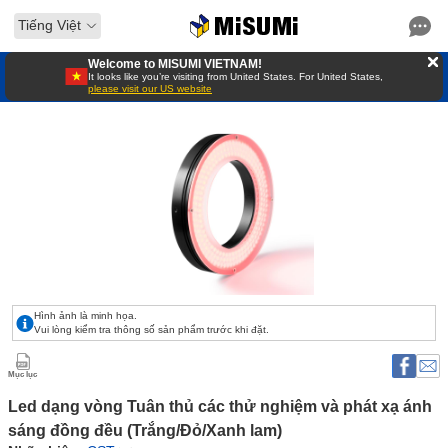
Tiếng Việt
Welcome to MISUMI VIETNAM!
It looks like you’re visiting from United States. For United States,
please visit our US website
Hình ảnh là minh họa.
Vui lòng kiểm tra thông số sản phẩm trước khi đặt.
Mục lục
Led dạng vòng Tuân thủ các thử nghiệm và phát xạ ánh 
sáng đồng đều (Trắng/Đỏ/Xanh lam)