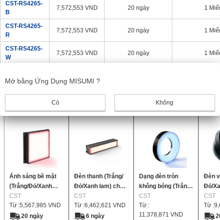
CST-RS4265-
7,572,553
VND
20 ngày
1 Miế
B
CST-RS4265-
7,572,553
VND
20 ngày
1 Miế
R
CST-RS4265-
7,572,553
VND
20 ngày
1 Miế
W
1
2
3
Kế tiếp >>
Mở bằng Ứng Dụng MISUMI ?
Sản phẩm giống nhau
Có
Không
Ánh sáng bề mặt
Đèn thanh (Trắng/
Dạng đèn tròn
Đèn v
(Trắng/Đỏ/Xanh
Đỏ/Xanh lam) cho
không bóng (Trắng/
Đỏ/Xa
dương) để kiểm tra
CST
độ sáng mạnh
CST
Đỏ/Xanh lam) để
CST
kiểm 
CST
Từ :
5,567,985
VND
Từ :
6,462,621
VND
Từ :
Từ :
9
Chất lượng giảm,
kiểm tra linh kiện
bên n
11,378,871
VND
v.v.
điện tử, v.v.
bề mặ
20 ngày
6 ngày
2